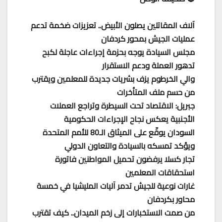
آلاف المقاتلين يصلون الأبيض.. تعزيزات ضخمة تدعم
عمليات الجيش بمحور كردفان
مجلس السيادة يوجه بحزمة إجراءات عاجلة لكبح
تدهور العملة ودعم الاستقرار
والي الخرطوم يزف بشريات جديدة للمعلمين ويقترب
من حسم ملف المتأخرات
جبريل: الاقتصاد تحت السيطرة وتراجع العملات
الأجنبية يعكس نجاح الإجراءات الحكومية‏
السودان يوقّع على الميثاق الـ80 للأمم المتحدة
ويؤكد تمسكه بالسيادة والتعاون الدولي
تجار كسلا يرفضون تحميل المواطنين فاتورة
استحقاقات المعلمين
غارات نوعية للجيش تدمر آليات المليشيا في خمسة
محاور بكردفان
من صمت الاستخبارات إلى زخم الميدان.. كيف تقترب