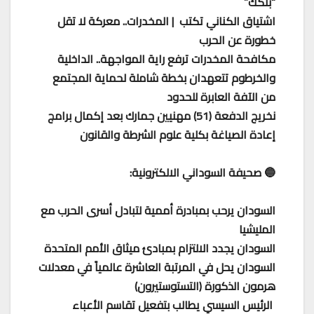
“بنكك”
اشتياق الكناني تكتب | المخدرات.. معركة لا تقل
خطورة عن الحرب
مكافحة المخدرات ترفع راية المواجهة.. الداخلية
والخرطوم تتعهدان بخطة شاملة لحماية المجتمع
من الآفة العابرة للحدود
نخريج الدفعة (51) مهنيين جمارك بعد إكمال برامج
إعادة الصياغة بكلية علوم الشرطة والقانون
🔵 صحيفة السوداني الالكترونية:
السودان يرحب بمبادرة أممية لتبادل أسرى الحرب مع
المليشيا
السودان يجدد الالتزام بمبادئ ميثاق الأمم المتحدة
السودان يحل في المرتبة العاشرة عالمياً في معدلات
هرمون الذكورة (التستوستيرون)
الرئيس السيسي يطالب بتفعيل تقاسم الأعباء