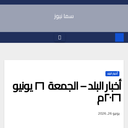
Ski
t
سما نيوز
conten
أخبار البلد
أخبار البلد – الجمعة ٢٦ يونيو
٢٠٢٦م
يونيو 26, 2026