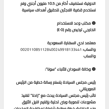
الدولية: نستضيف أكثر من 10.5 مليون أجنبي ولم
نستخدم قضية اللاجئين لتحقيق أهداف سياسية
🔵 مكتب وعد للاستخدام
الخارجي ترخيص رقم (٤٠٥)
معتمد لدي السفارة السعودية
واتساب:
0020110851128400249918133441
واتساب
🔵 وكالة السودان للأنباء “سونا”:
رئيس مجلس السيادة يتسلم رسالة خطية من الرئيس
الموريتاني
نائب رئيس مجلس السيادة يبحث مع “زادنا” تنفيذ
مشروعات تنموية وبنى تحتية بإقليم النيل الأزرق
وزير الداخلية: خطة وطنية شاملة لمكافحة المخدرات