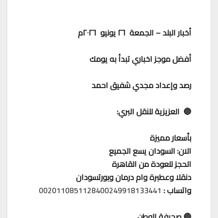
أخبار البلد – الجمعة ٢٦ يونيو ٢٠٢٦م
أفضل موجز اخباري تبدأ به يومك
رصد وإعداد مجدي شفيق احمد
🔵 العزيزية للنقل البري:
بأسعار مميزة
الان: السودان يسع الجميع
الحجز للعودة من القاهرة
دنقلا وعطبرة وام درمان وبورتسودان
واتساب :
0020110851128400249918133441
🔵 صحيفة الوطن