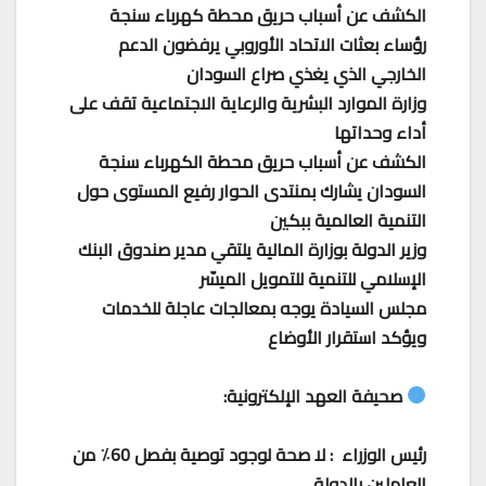
الكشف عن أسباب حريق محطة كهرباء سنجة
رؤساء بعثات الاتحاد الأوروبي يرفضون الدعم
الخارجي الذي يغذي صراع السودان
وزارة الموارد البشرية والرعاية الاجتماعية تقف على
أداء وحداتها
الكشف عن أسباب حريق محطة الكهرباء سنجة
السودان يشارك بمنتدى الحوار رفيع المستوى حول
التنمية العالمية ببكين
وزير الدولة بوزارة المالية يلتقي مدير صندوق البنك
الإسلامي للتنمية للتمويل الميسّر
مجلس السيادة يوجه بمعالجات عاجلة للخدمات
ويؤكد استقرار الأوضاع
صحيفة العهد الإلكترونية:
رئيس الوزراء : لا صحة لوجود توصية بفصل 60٪ من
العاملين بالدولة