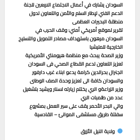
السودان يشارك في أعمال الاجتماع الاربعين للجنة
الدعم الفني لإطار السلم والأمن والتعاون لدول
منطقة البحيرات العظمى
تقرير لموقع أمريكي أمني: وقف الحرب في
السودان مرهون باستهداف مصادر التمويل والتسليح
الخارجية للمليشيا
وزير الصحة يبحث مع منظمة هيومنتي الأمريكية
تعزيز التعاون لدعم القطاع الصحي فى السودان
الجنرال بحرالدين كرامة يدعو ابناء غرب دارفور
والسودان كافة الى تعزيز وحدة الصف الوطنى
وزير الزراعةو الري يختتم زيارته لسنار ويشيد بتشغيل
عدد من طلمبات الري
والي البحر الأحمر يقف على سير العمل بمشروع
سفلتة طريق مستشفى الموانئ – القادسية
ولاية النيل الأزرق