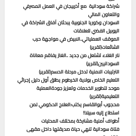
شراكة سودانية مع أذربيجان في العمل المصرفي
والتعاون المالي
السودان وكوريا الجنوبية يبحثان آفاق الشراكة في
اليوبيل الفضي للعلاقات
الموقف العملياتي..الابيض في مواجهة حرب
الشائعات(تقرير)
نار الغلاء تشتعل من جديد ..الغاز يفاقم معاناة
السودانيين(تقرير)
الترتيبات الامنية تدخل مرحلة الحسم(تقرير)
التعليم الخاص بولاية الخرطوم يطلق أول دليل إجرائي
موحد لتطوير الخدمات وتعزيز جودةالعملية
التعليمية(تقرير)
محجوب أبوالقاسم يكتب:العلاج الحكومي لمن
استطاع إليه سبيلا!!
أطواف أمنية مشتركة بمختلف المحليات
فتاة سودانية تنهي حياة صديقتها داخل مقهى