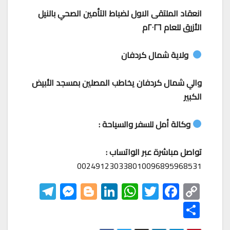
انعقاد الملتقى الاول لضباط التأمين الصحي بالنيل
الأزرق للعام ٢٠٢٦م
ولاية شمال كردفان
والي شمال كردفان يخاطب المصلين بمسجد الأبيض
الكبير
وكالة أمل للسفر والسياحة :
تواصل مباشرة عبر الواتساب :
002491230338010096895968531
Te
M
Bl
Li
W
T
F
C
le
es
o
nk
h
wi
ac
o
S
gr
se
gg
ed
at
tt
eb
p
h