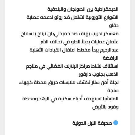
الديمقراطية بين الصولجان والبندقية
الشوارع الأوروبية تشتعل ضد روتو لدعمه عصابة
دقلو
معسكر تدريب يهتف ضد حميدتي: لن ترتاح يا سفاح
عثمان عمليات بديلاً للحلو في تحالف الشر
عبدالرحيم يبدأ مخطط اعتقال القيادات الأهلية
الرافضة
استئناف نشاط مراكز الإنترنت الفضائي في مناجم
الذهب بجنوب دارفور
لجنة أمن سنار تكشف ملابسات حريق محطة كهرباء
سنجة
المليشيا تستهدف أحياء سكنية في الرهد ومحطة
وقود بالأبيض
صحيفة النيل الدولية