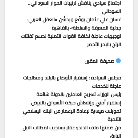
اجتماعٌ سيادي يناقش ترتيبات الحوار السوداني ـ
السوداني
غسان علي عثمان يوقّع ويدشّن «العقل العربي:
جدلية المعرفة والسلطة» بالقاهرة
توجيهات عاجلة لكافة القوات الأمنية لحسم تفلتات
الرتج بالبحر الأحمر
صحيفة المقرن
مجلس السيادة : إستقرار الأوضاع بالبلاد ومعالجات
عاجلة للخدمات
رئيس الوزراء تسريح العاملين بالدولة شائعة
إستقرار أمني وإنتعاش حركة الأسواق بالابيض
تمويلات ميسرة لإعادة الإعمار من البنك الإسلامي
للتنمية
من ضمنها ملف الدندر: عقار يستجيب لمطالب النيل
الازرق