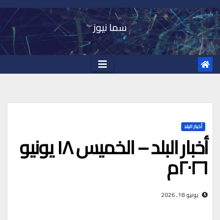
Ski
t
سما نيوز
conten
أخبار البلد
أخبار البلد – الخميس ١٨ يونيو
٢٠٢٦م
يونيو 18, 2026