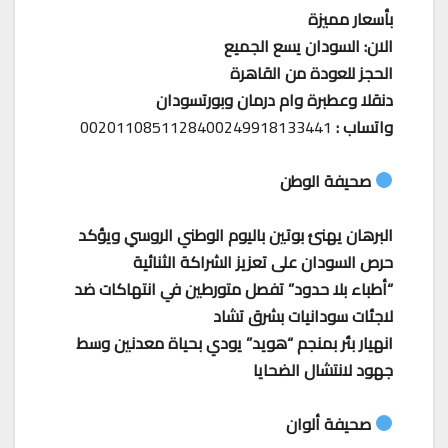
بأسعار مميزة
الان: السودان يسع الجميع
الحجز للعودة من القاهرة
دنقلا وعطبرة وام درمان وبورتسودان
واتساب :
0020110851128400249918133441
صحيفة الوطن
البرهان يهنئ بوتين باليوم الوطني الروسي ويؤكد
حرص السودان على تعزيز الشراكة الثنائية
“أطباء بلا حدود” تفصل متورطين في انتهاكات ضد
لاجئات سودانيات بشرق تشاد
انهيار بئر بمنجم “هويد” يودي بحياة معدنين وسط
جهود لانتشال الضحايا
صحيفة ألوان