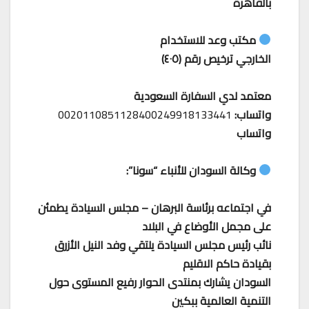
بالقاهرة
مكتب وعد للاستخدام
الخارجي ترخيص رقم (٤٠٥)
معتمد لدي السفارة السعودية
واتساب:
0020110851128400249918133441
واتساب
وكالة السودان للأنباء “سونا”:
في اجتماعه برئاسة البرهان – مجلس السيادة يطمئن
على مجمل الأوضاع في البلاد
نائب رئيس مجلس السيادة يلتقي وفد النيل الأزرق
بقيادة حاكم الاقليم
السودان يشارك بمنتدى الحوار رفيع المستوى حول
التنمية العالمية ببكين