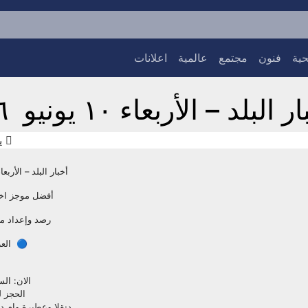
ية
فنون
مجتمع
عالمية
اعلانات
 البلد – الأربعاء ١٠ يونيو ٢٠٢٦م
يون
أخبار البلد – الأربعاء ١٠ يونيو ٢٦
أفضل موجز اخب
رصد وإعداد 
🔵 العزي
الان: ال
الحجز ل
دنقلا وعطبرة وام د