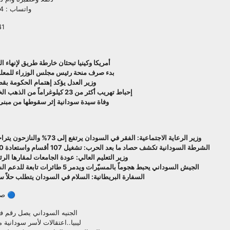
واتساب : 00201108511284
41
أمريكا وكينيا تبحثان خارطة طريق لإنهاء
‏بدء صرف منحة رئيس مجلس الوزراء للمعلمي
وزير العدل يؤكد إهتمام الحكومة بق
إحباط تهريب أكثر من 23 كيلوغراماً من الذهب الخام بولاية نهر النيل
وفاة سيدة سودانية إثر سقوطها من مبن
وزير الرعاية الاجتماعية: الفقر في السودان يرتفع إلى 73% والنازحون يتراجعون إلى 9 ملايين
الشرطة السودانية تكشف حصاد ما بعد الحرب: تشغيل 107 أقسام واستعادة 80% من الإمكانيات
وزير التعليم العالي: عودة الجامعات لمقارها ال
الجيش السوداني يحبط هجوماً بالمسيّرات ويدمر 5 طائرات تابعة للدعم السريع في الخرطوم
السفارة البريطانية: السلام في السودان يتطلب حلاً سيا
🔵 صحي
الجنيه السوداني يصل رقم ف
ليبيا..اعتقالات لأسر سودانية