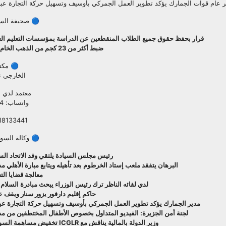
 عام قوات الجمارك يؤكد تطوير العمل الجمركي بأوسيف وتسهيل حركة التجارة عبر 
🔵 صحيفة السود
قرار بحفظ حقوق جميع الطلاب المنقطعين عن الدراسة بمؤسسات التعليم ال
ضبط أكثر من 23 كجم من الذهب الخام المهرب بنهر النيل
🔵 مكت
الخارجي تر
معتمد لدي ا
واتساب: 00201108511284
49918133441
🔵 وكالة السودا
رئيس مجلس السيادة يلتقي وفد الاتحاد الس
البرهان يتفقد ملعب إستاد الخرطوم بعد تأهيله ويتابع مبارة الأهلي 
معالجة قضايا التع
لدي لقائه الناظر ترك رئيس الوزراء يبحث مبادرة السلام
حاكم إقليم دارفور يزور سنار ويقف 
مدير الجمارك يؤكد تطوير العمل الجمركي بأوسيف وتسهيل حركة التجارة عبر 
لجنة أمن الجزيرة: الفيديو المتداول بخصوص الأطفال المختطفين من مد
وزير الدولة بالمالية يناقش مع ICGLR تخفيض مساهمة السودان ودعم التعافي