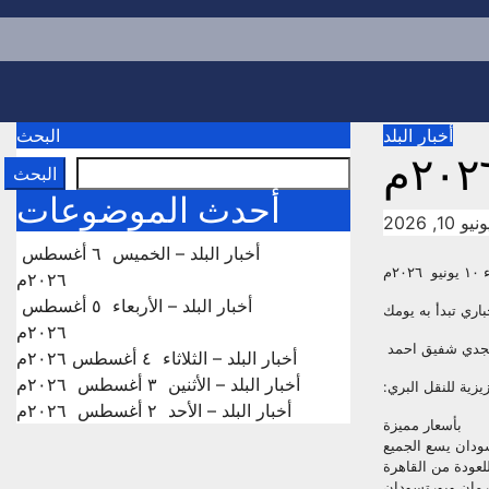
p
o
t
أخبار البلد
البحث
البحث
أحدث الموضوعات
يو 10, 2026
أخبار البلد – الخميس ٦ أغسطس
٢٠م
٢٠٢٦م
أخبار البلد – الأربعاء ٥ أغسطس
اري تبدأ به يومك
٢٠٢٦م
مجدي شفيق احمد
أخبار البلد – الثلاثاء ٤ أغسطس ٢٠٢٦م
أخبار البلد – الأثنين ٣ أغسطس ٢٠٢٦م
زية للنقل البري:
أخبار البلد – الأحد ٢ أغسطس ٢٠٢٦م
بأسعار مميزة
سودان يسع الجميع
لعودة من القاهرة
رمان وبورتسودان