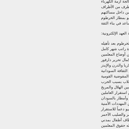
لجة أزمة الكهرباء
طرف من الأطراف
 من داخل مساكنهم
مو بمطار الخرطوم
اعد في بناء الثقة
لعهد الإلكترونية:
لخرطوم بعد تأهيله
ة راتب شهر كامل
 أوضاع المعلمين
مال تحرير دارفور
المفوضية القومية
لطلاب بسبب الحرب
ين الهلال والمريخ
 استقرار العاملين
 وأمطار بالسودان
المهددات الأمنية
ر والصليب الأحمر
طاف أطفال بمدني
يله حقوق المعلمين