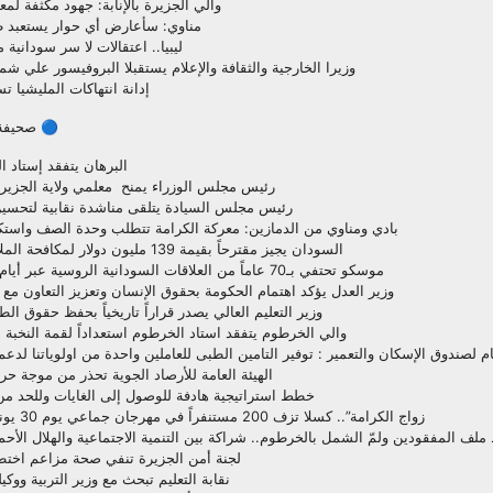
والي الجزيرة بالإنابة: جهود مكثفة لمعا
مناوي: سأعارض أي حوار يستعبد 
ليبيا.. اعتقالات لا سر سودانية
وزيرا الخارجية والثقافة والإعلام يستقبلا البروفيسور علي ش
إدانة انتهاكات المليشيا تس
🔵 صحيفة ا
البرهان يتفقد إستاد ا
رئيس مجلس الوزراء يمنح معلمي ولاية الجزير
رئيس مجلس السيادة يتلقى مناشدة نقابية لتحسين
بادي ومناوي من الدمازين: معركة الكرامة تتطلب وحدة الصف واستك
السودان يجيز مقترحاً بقيمة 139 مليون دولار لمكافحة الملاريا والدرن والإيدز
موسكو تحتفي بـ70 عاماً من العلاقات السودانية الروسية عبر أيام الثقافة السودانية
وزير العدل يؤكد اهتمام الحكومة بحقوق الإنسان وتعزيز التعاون مع 
وزير التعليم العالي يصدر قراراً تاريخياً بحفظ حقوق ا
والي الخرطوم يتفقد استاد الخرطوم استعداداً لقمة النخبة ب
ام لصندوق الإسكان والتعمير : توفير التامين الطبى للعاملين واحدة من اولوياتنا لدعم
الهيئة العامة للأرصاد الجوية تحذر من موجة حر
خطط استراتيجية هادفة للوصول إلى الغايات وللحد من 
زواج الكرامة”.. كسلا تزف 200 مستنفراً في مهرجان جماعي يوم 30 يونيو دعماً للاستقرار
ملف المفقودين ولمّ الشمل بالخرطوم.. شراكة بين التنمية الاجتماعية والهلال الأحم
لجنة أمن الجزيرة تنفي صحة مزاعم اخت
نقابة التعليم تبحث مع وزير التربية ووك