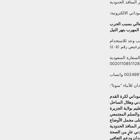
المنافذ الحدودية
اني الالكترونية:
عالي بسبب الحرب
ب وعد للاستخدام
خيص رقم (٤٠٥)
لسفارة السعودية
002 واتساب
ن للأنباء “سونا”:
وداني لكرة القدم
مدني وهلال الساحل
ليم بولاية الجزيرة
 والسلم المجتمعي
على مجمل الأوضاع
المنافذ الحدودية
ني عارٍ من الصحة