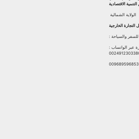
تنمية الاقتصادية
الولاية الشمالية
 التجارة الخارجية
للسفر والسياحة :
 عبر الواتساب :
002491230338
009689596853
Copy
Facebook
Link
Twitter
WhatsApp
LinkedIn
Blogger