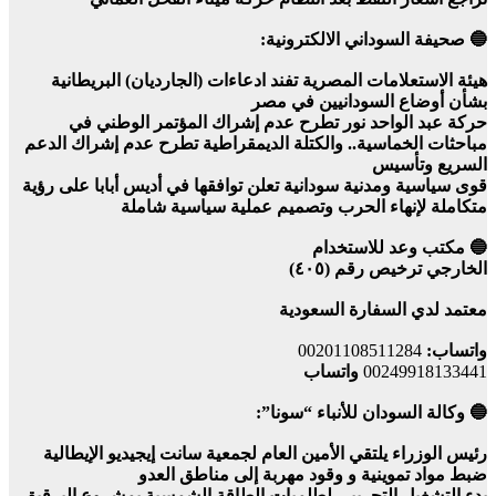
🔵 صحيفة السوداني الالكترونية:
هيئة الاستعلامات المصرية تفند ادعاءات (الجارديان) البريطانية
بشأن أوضاع السودانيين في مصر
حركة عبد الواحد نور تطرح عدم إشراك المؤتمر الوطني في
مباحثات الخماسية.. والكتلة الديمقراطية تطرح عدم إشراك الدعم
السريع وتأسيس
قوى سياسية ومدنية سودانية تعلن توافقها في أديس أبابا على رؤية
متكاملة لإنهاء الحرب وتصميم عملية سياسية شاملة
🔵 مكتب وعد للاستخدام
الخارجي ترخيص رقم (٤٠٥)
معتمد لدي السفارة السعودية
واتساب:
00201108511284
00249918133441
واتساب
🔵 وكالة السودان للأنباء “سونا”:
رئيس الوزراء يلتقي الأمين العام لجمعية سانت إيجيديو الإيطالية
ضبط مواد تموينية و وقود مهربة إلى مناطق العدو
بدء التشغيل التجريبي لطلمبات الطاقة الشمسية بمشروع البرقيق