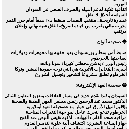
التهريب
اتفاقية ثلاثية لدعم المياه والصرف الصحي في السودان
السياسة أخلاق لا نفاق
خسارة تاريخية.. منتخب السيدات يسقط بـ17 هدفاً أمام جزر القمر
مدرب مالي يقترب من قيادة المريخ.. اتفاق شبه نهائي وإعلان
مرتقب
🔵 صحيفة ألوان
ضابط أمن بمطار بورتسودان يعيد حقيبة بها مجوهرات ودولارات
لصاحبتها بالخرطوم
رئيس الوزراء يدشن محطتي كهرباء سوبا وبانت
أسرى: المُخابرات الأثيوبية هي التي توجه حمودة البيشي وتوكا
الخرطوم تطلق مشروعا لتشجير وتجميل الشوارع
🔵 صحيفة العهد الإلكترونية:
السودان وكندا تقدم جديد في مسار العلاقات وتعزيز التعاون الثنائي
الدكتور محمد عبد الرحمن رئيس مجلس المهن الطبية والصحية
بإقليم النيل الأزرق في حوار مع «صحيفة العهد أونلاين»:
الخرطوم تدعو لتحرك عاجل لمواجهة التغيرات المناخية
مراقبة صحة القلب: الهواتف الذكية تقيس النبض عند الفتح
جهاز المناعة البشري: اكتشاف آلية خلوية لتدمير العدوى
تراجع أسعار النفط بعد انتظام حركة ميناء الفحل العماني