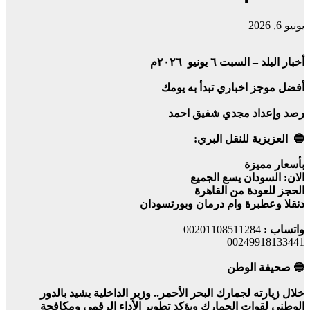
يونيو 6, 2026
أخبار البلد – السبت ٦ يونيو ٢٠٢٦م
أفضل موجز اخباري تبدأ به يومك
رصد وإعداد مجدي شفيق احمد
🔵 العزيزية للنقل البري:
بأسعار مميزة
الان: السودان يسع الجميع
الحجز للعودة من القاهرة
دنقلا وعطبرة وام درمان وبورتسودان
واتساب :
00201108511284
00249918133441
🔵 صحيفة الوطن
خلال زيارته لجمارك البحر الأحمر.. وزير الداخلية يشيد بالدور
الوطني لقوات الجمارك ويؤكد تطوير الأداء الرقمي ومكافحة