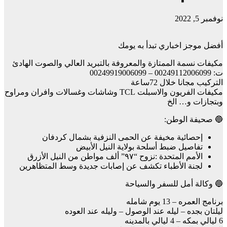
نوفمبر 5, 2022
أفضل موجز اخباري تبدأ به يومك
مكيفات نسمة الممتازة والمعروفة بالتبريد العالي والصوت الهادئ
ت: 00249112006099 – 00249919006099
التركيب مجانا خلال 72ساعة
مكيفات الفريون والاسبلت TCL وشاشات وغسالات وافران ومراوح
وبتجازات و… الخ
🔵 صحيفة الوطن:
إحصائية مخيفة عن الحمى النزفية بشمال كردفان
تفاصيل ضبط أسلحة بولاية النيل الأبيض
الأمم المتحدة :نزوح “٩٧” ألف مواطن من النيل الأزرق
لجنة الأطباء تكشف عن إصابات جديدة وسط المتظاهرين
🔵 وكالة أمل للسفر والسياحة
برنامج العمره – 13 يوم شامله
ليلتان بجده – ليله عند الوصول – وليله عند العوده
6 ليالي بمكه – 4 ليالي بالمدينه