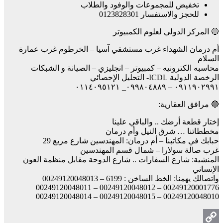
تخفيض للمجموعات والوفود والطلاب
للحجز والاستفسار 0123828301
🔵 المركز الدولي لعلوم الكمبيوتر
أم درمان الشهداء غرب مستشفي آسيا – الخرطوم غرب عمارة
السلام
محاسبه الكترونيه – كمبيوتر – انجليزي – الصيانة و الشبكات
الرخصة الدولية ICDL- التحليل الإحصائي
٠٩١١٩٠٢٩٩١ – ٠٩٩٨٠٤٨٨٩_ ٠١١٤٠٩٥١٢١
🔵 مرافق العقارية:
إختار قطعة أرضك .. والباقي علينا
مخططاتنا … شرق النيل وأم درمان
حبابك في مكاتبنا – أم درمان: المهندسين شارع مربع 29
غرب صالة سولارا – شمال قسم المهندسين
المنشية: شارع السفارات .. شارع الدوحة مقابل منظمة العون
الإنساني
واتصالك يهمنا: الخط الساخن : 6199 – 00249120048013
00249120001776 – 00249120048012 – 00249120048011
00249120048010 – 00249120048015 – 00249120048014