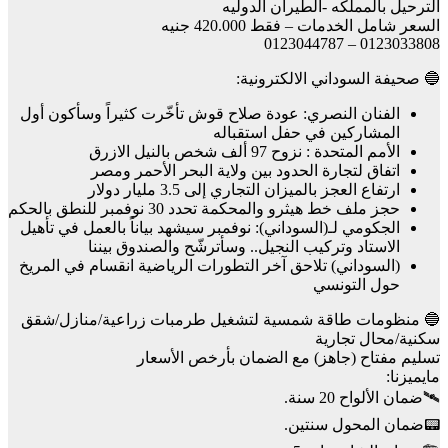
الترحيل بالمملكه -الطيران الدوليه
السعر شامل الخدمات – فقط 420.000 جنيه
0123033808 – 0123044787
🔵 صحيفة السوداني الالكترونية:
الفنان النصري: عودة صلاح قوش تأخّرت كثيراً وسأكون أول
المشاركين في حفل استقباله
الأمم المتحدة : نزوح 97 ألف شخص بالنيل الازرق
اتفاق لتجارة الحدود بين ولاية البحر الأحمر ومصر
ارتفاع العجز بالميزان التجاري إلى 3.5 مليار دولار
حجز ملف خط هيثرو والمحكمة تحدد 30 نوفمبر للنطق بالحكم
الجكومي لـ(السوداني): نوفمبر سيشهد بياناً بالعمل في تأهيل
الاستاد وتركيب النجيل.. وسأترشّح والصندوق بيننا
(السوداني) تلاحق آخر التطورات الرياضية انقسام في المريخ
حول التونسي
🔵 منظومات طاقة شمسية لتشغيل طرمبات زراعية/منازل/شقق
سكنية/محال تجارية
تسليم مفتاح (جاهز) مع الضمان بأرخص الأسعار
مايميزنا:
🛰️ضمان الألواح 20 سنة.
📟ضمان المحول سنتين.