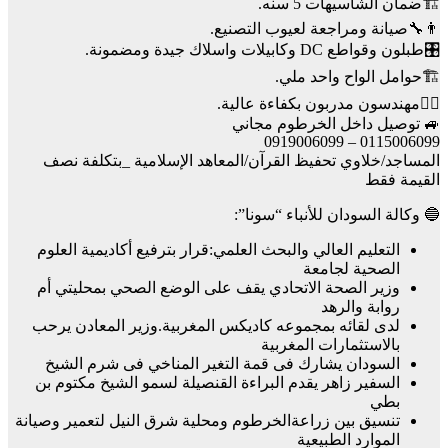
🏗️ضمان الشاسيهات 5 سنه.
👨‍🔧صيانة ومراجعة لعيوب التصنيع.
🎛️طبلون وقواطع DC وكابيلات واسلاك جيدة ومضمونة.
🏗️حوامل الواح واحد ملي.
👷‍♂️مهندسون مدربون بكفاءة عالية.
🚙 توصيل داخل الخرطوم مجاني
0115006099 – 0919006099
المساجد/خلاوي تحفيظ القرآن/المعاهد الإسلامية _بتكلفة نصف
القيمة فقط
🔵 وكالة السودان للأنباء “سونا”:
التعليم العالي والبحث العلمي:قرار بترفيع أكاديمية العلوم
الصحية لجامعة
وزير الصحة الاتحادي يقف على الوضع الصحي بمحليتي أم
روابة والرهد
لدى لقائه بمجموعه كاديكس المغربية.وزير المعادن يرحب
بالاستثمارات المغربية
السودان يشارك فى قمة التغير المناخي فى شرم الشيخ
السفير زاهر يقدم البراءة القنصيلة لسمو الشيخ مكتوم بن
بطي
تنسيق بين زراعةالخرطوم ومحلية شرق النيل لتعمير وصيانة
الموارد الطبيعية