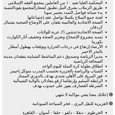
المحكمة العليا تعيد ١٠ من العاملين بمجمع الفقه الإسلامي
طريق الزملاب بشرق النيل تطبيق لشعارالمجتمع يقودالتنمية
بدء صيانة فواصل التمدد بجسر سوبا
لجنة جمع السلاح بكسلا تواصل عقد إجتماعاتها
الصحة الاتحادية والعالمية تقفان على الأوضاع الصحية بشمال
كردفان
الصحة الاتحادية:تدشين 25 عربة للولايات
تمديد مشروع الإصحاح وتعزيز الصحة وتخفيف آثار الكوارث
بكورما
الأرصاد:إرتفاع في درجات الحرارة وتوقعات بهطول أمطار
بالبحر الاحمر
مديرا الرياضة وصندوق دعم المناشط الشبابية يتفقدان مدينة
الصحافة الرياضية
انطلاق بطولة كرة السلة لليوم الواحد
الشباب والرياضة بالجزيرة تحتسب المدرب متوكل إحيمر
فوز المريخ على ألأهلي شندي بهدف بالدوري الممتاز
الرابطة السليم وإرتقاشا ارقو يتعادلان بالولاية الشمالية
الشرطة القضارف يفوز على حيدوب بهدف
🔵 إعلانك معنا يعني مواكبة لا تنتهي
🔵 العزيزية للنقل البري .. فخر السياحة السودانية
الخرطوم – دنقلا – دلقو – حلفا – أسوان – القاهرة