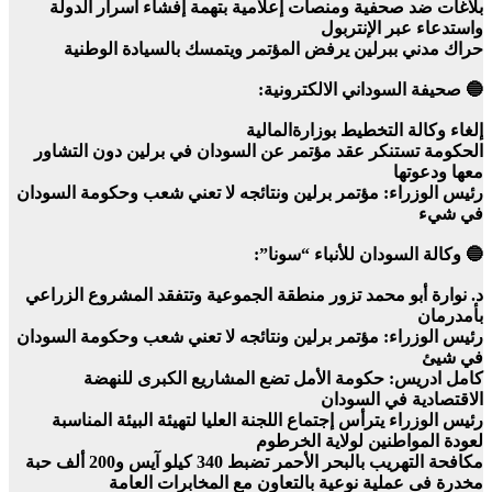
بلاغات ضد صحفية ومنصات إعلامية بتهمة إفشاء أسرار الدولة
واستدعاء عبر الإنتربول
حراك مدني ببرلين يرفض المؤتمر ويتمسك بالسيادة الوطنية
🔵 صحيفة السوداني الالكترونية:
إلغاء وكالة التخطيط بوزارةالمالية
الحكومة تستنكر عقد مؤتمر عن السودان في برلين دون التشاور
معها ودعوتها
رئيس الوزراء: مؤتمر برلين ونتائجه لا تعني شعب وحكومة السودان
في شيء
🔵 وكالة السودان للأنباء “سونا”:
د. نوارة أبو محمد تزور منطقة الجموعية وتتفقد المشروع الزراعي
بأمدرمان
رئيس الوزراء: مؤتمر برلين ونتائجه لا تعني شعب وحكومة السودان
في شيئ
كامل ادريس: حكومة الأمل تضع المشاريع الكبرى للنهضة
الاقتصادية في السودان
رئيس الوزراء يترأس إجتماع اللجنة العليا لتهيئة البيئة المناسبة
لعودة المواطنين لولاية الخرطوم
مكافحة التهريب بالبحر الأحمر تضبط 340 كيلو آيس و200 ألف حبة
مخدرة فى عملية نوعية بالتعاون مع المخابرات العامة