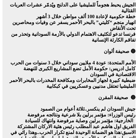
الجيش يحبط هجوماً للمليشيا على الدلنج ويُدمّر عشرات العربات
القتالية
خطة حكومية لإعادة 100 ألف مواطن خلال 3 أشهر
انهيار منجم “كليتي” بالبحر الأحمر يسفر عن وفيات ومحاصرين
تحت الأنقاض
فرنسا تدعو لتكثيف الاهتمام الدولي بالأزمة السودانية وتحذر من
تفاقم الكارثة الإنسانية
🔵 صحيفة ألوان
الأمم المتحدة: عودة 4 ملايين سوداني خلال 3 سنوات من الحرب
كامل ادريس: حكومة الأمل تضع المشاريع الكبرى للنهضة
الاقتصادية في السودان
ضبطية كبيرة لجهاز المخابرات ومكافحة المخدرات بالبحر الأحمر
المليشيا تعتقل مدنيين وعسكريين في كبكابية
🔵 صحيفة المقرن
جيش السودان لم ينكسر..ثلاثة أعوام من الصمود
رئيس الوزراء: مؤتمر برلين بلا شرعية ونتائجه مرفوضة
الخارجية: مؤتمر برلين وصاية مرفوضة وانتهاك للسيادة
الفريق اول هاشم عبد المطلب رئيس هئية الاركان المشتركة
الاسبق:هذا هو الضمانة الوحيدة لمنع تكرار الحرب..وهذا رائي في