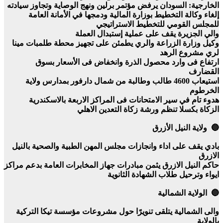
الخارجية: السودان يرفض مؤتمر برلين ونهج الوصاية وتجاوز سيادته
إلغاء وكالة التخطيط بوزارة المالية ودمجها في الأمانة العامة
للمجلس القومي للتخطيط الاستراتيجي
والي الجزيرة يقف على عملية إستبدال العملة
وكيل وزارة الزراعة والري يطمئن على تجهيز محطة طلمبات مينا
لري مشروع الرهد
ارتفاع فى وارد محصول الذرة وانخفاض فى الأسعار بسوق
القضارف
استيعاب 4600 طالب وطالبة من شمال دارفور بمدارس ولاية
الخرطوم
هدوء تام في سير الامتحانات فى المراكز الاربعة بالاسكندرية
الزكاة بكسلا تنظم ورشة زكاة التعدين الاهلي
🔵 ولاية النيل الأزرق
بادي يقف على اداء وانجازات مجلس المهن الطبية والصحية بالنيل
الازرق
حاكم النيل الازرق يثمن مبادرات جهاز المخابرات العامة بدعم مراكز
ايواء وترحيل طلاب الشهادة الثانوية
🔵 الولاية الشمالية
والى الشمالية يتلقى تنويرًا حول مشروعات مؤسسة تيكا التركية
بالولاية