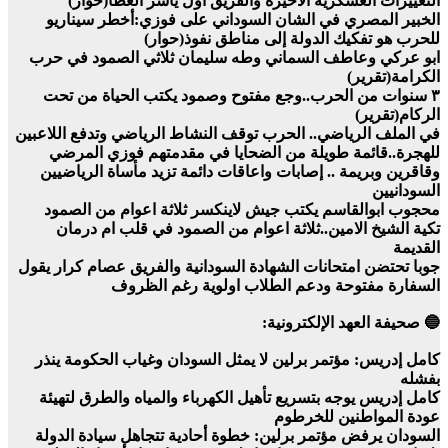
التغييرات العسكرية الأخيرة والفريق اول ياسر العطا(حوار)
الخبير المصري في الشان السوداني على فوزي:أخطر سيناريو
للحرب هو تفكيك الدولة إلى مناطق نفوذ(حوار)
ابو عركي وعاطف السماني وطه سليمان ثلاثي الصمود في حرب
الكرامة(تقرير)
٣ سنوات من الحرب..وجع مفتوح وصمود يكتب الحياة من تحت
الركام(تقرير)
في الملف الرياضي.. الحرب توقف النشاط الرياضي وتدفع اللاعبين
للهجرة..قائمة طويلة من الضحايا في مقدمتهم فوزي المرضي
وقاقرين وبريمة .. إصابات واعاقات دائمة تزيد مأساة الرياضيين
السودانيين
محجوب ابوالقاسم يكتب جيش لاينكسر ثلاثة اعوام من الصمود
تكية الشيخ الامين..ثلاثة اعوام من الصمود في قلب ام درمان
القديمة
جوبا تحتضن امتحانات الشهادة السودانية والفريق عصام كرار يقول
السفارة مفتوحة ودعم الطلاب اولوية رغم الظروف
🔵 صحيفة العهد الإلكترونية:
كامل إدريس: مؤتمر برلين لا يمثل السودان وغياب الحكومة ينذر
بفشله
كامل إدريس يوجه بتسريع تأهيل الكهرباء والمياه والطرق لتهيئة
عودة المواطنين للخرطوم
السودان يرفض مؤتمر برلين: خطوة أحادية تتجاهل سيادة الدولة