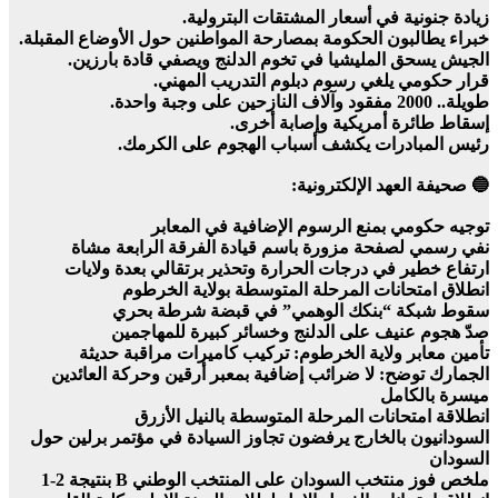
زيادة جنونية في أسعار المشتقات البترولية.
خبراء يطالبون الحكومة بمصارحة المواطنين حول الأوضاع المقبلة.
الجيش يسحق المليشيا في تخوم الدلنج ويصفي قادة بارزين.
قرار حكومي يلغي رسوم دبلوم التدريب المهني.
طويلة.. 2000 مفقود وآلاف النازحين على وجبة واحدة.
إسقاط طائرة أمريكية وإصابة أخرى.
رئيس المبادرات يكشف أسباب الهجوم على الكرمك.
🔵 صحيفة العهد الإلكترونية:
توجيه حكومي بمنع الرسوم الإضافية في المعابر
نفي رسمي لصفحة مزورة باسم قيادة الفرقة الرابعة مشاة
ارتفاع خطير في درجات الحرارة وتحذير برتقالي بعدة ولايات
انطلاق امتحانات المرحلة المتوسطة بولاية الخرطوم
سقوط شبكة “بنكك الوهمي” في قبضة شرطة بحري
صدّ هجوم عنيف على الدلنج وخسائر كبيرة للمهاجمين
تأمين معابر ولاية الخرطوم: تركيب كاميرات مراقبة حديثة
الجمارك توضح: لا ضرائب إضافية بمعبر أرقين وحركة العائدين
ميسرة بالكامل
انطلاقة امتحانات المرحلة المتوسطة بالنيل الأزرق
السودانيون بالخارج يرفضون تجاوز السيادة في مؤتمر برلين حول
السودان
ملخص فوز منتخب السودان على المنتخب الوطني B بنتيجة 2-1