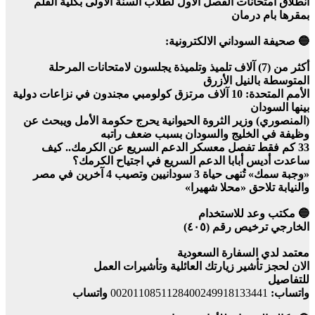
انطلاق امتحانات الفصل الاول لطلاب السنة الاولى بكلية القلم
بمقرها بام درمان
🔵 صحيفة السوداني الالكترونية:
أكثر من (7) آلاف تلميذ وتلميذة يجلسون لامتحانات المرحلة
المتوسطة بالنيل الأزرق
الأمم المتحدة: 10 آلاف مرتزق كولومبي مجندون في نزاعات دولية
بينها السودان
(المنصوري) وزير الثروة الحيوانية يحرج حكومة الأمل ويبحث عن
وظيفة في الخليج والسودان بسبب ضعف راتبه
33 كم فقط تفصل معسكر الدعم السريع عن الكرمك.. كيف
ساعدت أديس أبابا الدعم السريع في اجتياح الكرمك؟
«وجبة سمك» تُنهى حياة 3 سودانيين وتصيب 4 آخرين في مصر
والنيابة تلاحق «محلا شهيرا»
🔵 مكتب وعد للاستخدام
الخارجي ترخيص رقم (٤٠٥)
معتمد لدي السفارة السعودية
الان لحجز تأشير زيارتك العائلية وتأشيرات العمل
للتفاصيل
واتساب:
0020110851128400249918133441
واتساب