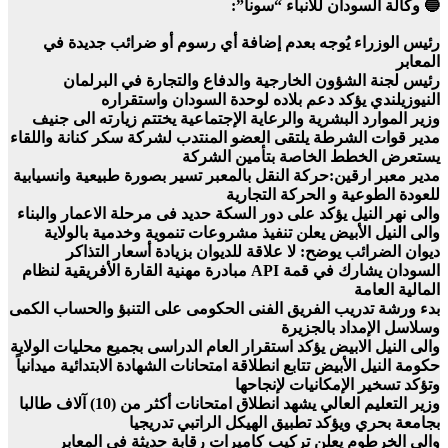
🔵 وكالة السودان للأنباء “سونا”:
رئيس الوزراء يُوجه بعدم إضافة أي رسوم أو ضرائب جديدة في
المعابر
رئيس لجنة الشؤون الخارجية والدفاع والتجارة في البرلمان
النيوزيلندي يؤكد دعم بلاده لوحدة السودان واستقراره
وزير الموارد البشرية والرعاية الإجتماعية يختتم زيارته الى جنيف
مدير قوات الشرطة يلتقى العضو المنتدب لشركة سكر كنانة واللقاء
يستعرض الخطط الخاصة بتأمين الشركة
مدير معبر ارقين:حركة النقل بالمعبر تسير بصورة طبيعية وانسيابية
للعودة الطوعية و الحركة التجارية
والى نهر النيل يؤكد على دور السكة حديد فى مرحلة الاعمار والبناء
والى النيل الأبيض يعلن تنفيذ مشروعات تنموية وخدمية بالولاية
ديوان الضرائب يوضح: لا علاقة للديوان بزيادة أسعار التذاكر
السودان يشارك في قمة API مبادرة مهنية القارة الأفريقية لنظام
المالية العامة
بدء ورشة تدريب الفريق الفنى الحكومى على التنبؤ والحساب الكمى
وسلاسل الإمداد بالجزيرة
والى النيل الابيض يؤكد استقرار العام الدراسى بجميع محليات الولاية
حكومة النيل الأبيض تتابع انطلاقة امتحانات الشهادة الابتدائية ميدانياً
وتؤكد تسخير الإمكانيات لإنجاحها
وزير التعليم العالي يشهد انطلاق امتحانات أكثر من (10) آلاف طالبا
بجامعة بحري ويؤكد تطبيق الهيكل الراتبي تدريجيا
والي الخرطوم يعلن تركيب كاميرات رقابة حديثة في المعابر