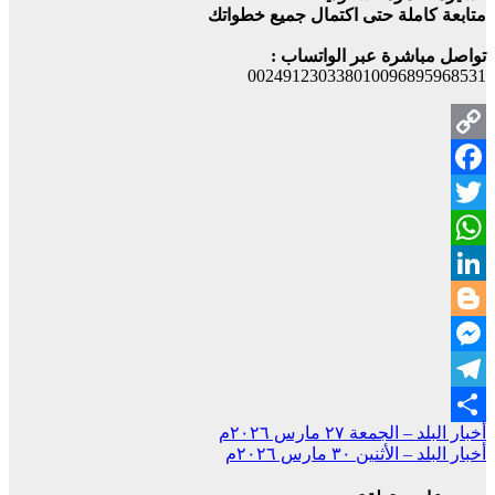
متابعة كاملة حتى اكتمال جميع خطواتك
تواصل مباشرة عبر الواتساب :
002491230338010096895968531
Copy
Facebook
Link
Twitter
WhatsApp
LinkedIn
Blogger
Messenger
Telegram
تصفّح
أخبار البلد – الجمعة ٢٧ مارس ٢٠٢٦م
Share
أخبار البلد – الأثنين ٣٠ مارس ٢٠٢٦م
المقالات