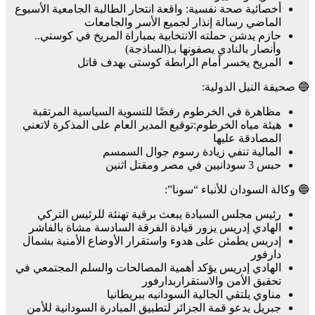
أخصائية صحة نفسية: واقعة انتحار الطالبة الجامعية الأسبوع
الماضي رسالة إنذار لجميع الأسر والجامعات
حازم يدشن حملته الانتخابية بمباراة المريخ في كوستي..
وأنصار بالنادي يصفونها بـ(الساذجة)
المريخ يخسر أمام الرابطة كوستى بهدف قاتل
🔵 صحيفة النيل الدولية:
مظاهرة في الخرطوم رفضًا للتسوية السياسية المرتقبة
هيئة مياه الخرطوم:توقيع المدير العام على المذكرة لاتعني
المصادقة عليها
المالية تنفي زيادة رسوم جوال السمسم
حبس 3 سودانيين في مصر ومقتل اثنين
🔵 وكالة السودان للأنباء “سونا”:
رئيس مجلس السيادة يبعث برقية تهنئة للرئيس التركي
الهادي إدريس يزور قيادة الفرقة السادسة مشاة بالفاشر
إدريس يطمئن على هدوء واستقرار الأوضاع الأمنية بشمال
دارفور
الهادي إدريس يؤكد أهمية المصالحات والسلم المجتمعي في
تحقيق الأمن والاستقراربدارفور
مناوي يلتقي الجالية السودانيه ببريطانيا
جبريل يدعو قمة الجزائر لتطبيق المبادرة السودانية للأمن