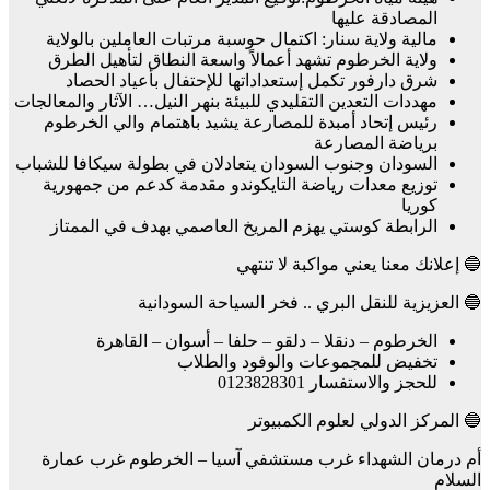
المصادقة عليها
مالية ولاية سنار: اكتمال حوسبة مرتبات العاملين بالولاية
ولاية الخرطوم تشهد أعمالاً واسعة النطاق لتأهيل الطرق
شرق دارفور تكمل إستعداداتها للإحتفال بأعياد الحصاد
مهددات التعدين التقليدي للبيئة بنهر النيل… الآثار والمعالجات
رئيس إتحاد أمبدة للمصارعة يشيد باهتمام والي الخرطوم
برياضة المصارعة
السودان وجنوب السودان يتعادلان في بطولة سيكافا للشباب
توزيع معدات رياضة التايكوندو مقدمة كدعم من جمهورية
كوريا
الرابطة كوستي يهزم المريخ العاصمي بهدف في الممتاز
🔵 إعلانك معنا يعني مواكبة لا تنتهي
🔵 العزيزية للنقل البري .. فخر السياحة السودانية
الخرطوم – دنقلا – دلقو – حلفا – أسوان – القاهرة
تخفيض للمجموعات والوفود والطلاب
للحجز والاستفسار 0123828301
🔵 المركز الدولي لعلوم الكمبيوتر
أم درمان الشهداء غرب مستشفي آسيا – الخرطوم غرب عمارة
السلام