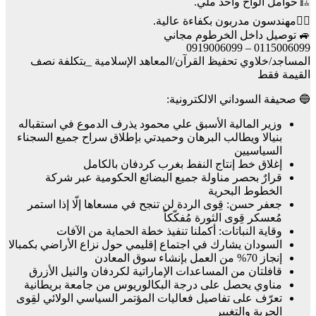
🏗️حوامل الواح واحد ملي.
👷‍♂️مهندسون مدربون بكفاءة عالية.
🚙 توصيل داخل الخرطوم مجاني
0115006099 – 0919006099
المساجد/خلاوي تحفيظ القرآن/المعاهد الإسلامية _بتكلفة نصف
القيمة فقط
🔵 صحيفة السوداني الالكترونية:
وزير المالية الأسبق علي محمود يذرف الدموع في استقباله
بنيالا ويطالب البرهان وحميدتي بإطلاق سراح جميع السجناء
السياسيين
إغلاق خط إنتاج النفط بغرب كردفان بالكامل
قرارٌ بحصر مناولة جميع البضائع الحكومية عبر شركة
الخطوط البحرية
جعفر حسن: قِوى الردة لن تنجح في مسعاها إلّا إذا استمر
مُعسكر قِوى الثورة مُفكّكاً
وقاية النباتات: أكملنا تنفيذ خطة الحماية من الآفات
السودان يشارك في اجتماع إقليمي حول نزاع الأراضي بكمبالا
إنجاز 70% من العمل بإنشاء سوق المعادن
قافلتان من المساعدات الإماراتية لكردفان والنيل الأزرق
مناوي يحصل على درجة البكالوريوس من جامعة بريطانية
تعرّف على تفاصيل فعاليات المؤتمر السياسي الولائي لقِوى
الحرية والتغيير