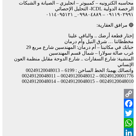
محاسبه الكترونيه – كمبيوتر – انجليزي – الصيانة و الشبكات
الرخصة الدولية ICDL- التحليل الإحصائي
٠٩١١٩٠٢٩٩١ – ٠٩٩٨٠٤٨٨٩_ ٠١١٤٠٩٥١٢١
🔵 مرافق العقارية:
إختار قطعة أرضك .. والباقي علينا
مخططاتنا … شرق النيل وأم درمان
حبابك في مكاتبنا – أم درمان: المهندسين شارع مربع 29
غرب صالة سولارا – شمال قسم المهندسين
المنشية: شارع السفارات .. شارع الدوحة مقابل منظمة العون
الإنساني
واتصالك يهمنا: الخط الساخن : 6199 – 00249120048013
00249120001776 – 00249120048012 – 00249120048011
00249120048010 – 00249120048015 – 00249120048014
Copy
Facebook
Link
Twitter
WhatsApp