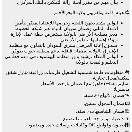
بيان مهم من مقرر لجنة ازالة التمكين بالبنك المركزي
🔵 هيئة إذاعة وتلفزيون ولاية البحرالأحمر:
الوالي يشيد بجهود اللجنة وحرصها للإعداد المبكر لتأمين
الإمداد المائي وضمان سريان المياه عبر شبكة الخطوط
مدير مصلحة الأراضي بالولاية يستعرض خطة عمل الإدارة
ويؤكد إهتمامها بتنظيم الأراضي
صندوق إعانة المرضى بشرق السودان بالتعاون مع منظمة
الإشراق بالولاية ينظمان قافلة لدعم منطقة جنوب طوكر
الوالي المكلف يشيد بدور منظمة اليونسيف في دعم قطاعي
التعليم والصحة بالولاية
🔵 منظومات طاقة شمسية لتشغيل طرمبات زراعية/منازل/شقق
سكنية/محال تجارية
تسليم مفتاح (جاهز) مع الضمان بأرخص الأسعار
مايميزنا:
🛰️ضمان الألواح 20 سنة.
📟ضمان المحول سنتين.
🏗️ضمان الشاسيهات 5 سنه.
👨‍🔧صيانة ومراجعة لعيوب التصنيع.
🎛️طبلون وقواطع DC وكابيلات واسلاك جيدة ومضمونة.