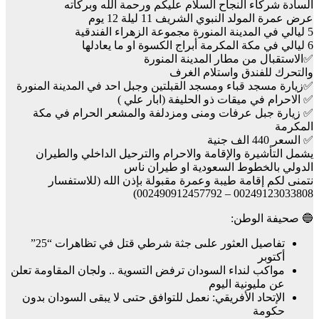
السادة شركاء النجاح السلام عليكم ورحمة الله وبركاته
عرض عمرة المولد النبوي الشريف 11 ليلة 12 يوم
5 ليالي في المدينة المنورة مجموعة الزهراء الفندقية
6 ليالي في مكة المكرمة أبراج الكسوة او ما يعادلها
✅الاستقبال من مطار المدينة المنورة
والتحرك للفندق واستلام الغرف
✅زيارة مسجد قباء ومسجد القبلتين وجبل احد في المدينة المنورة
✅ الاحرام في ميقات ذو الحليفة (ابار علي )
✅ زيارة جبل عرفات ومنى ومزدلفة والمشعر الحرام في مكة
المكرمة
✅ السعر 440 الف جنية
يشمل التأشيرة والإقامة والاحرام والترحيل الداخلي والطيران
الدولي بالخطوط السعودية او طيران ناس
نتمنى لكم إقامة طيبة وعمرة مقبولة بإذن الله (للاستفسار
00249123033808 – 002490912457792)
🔵 صحيفة الوطن:
تفاصيل العثور علىى جثة شرطي قتل في تظاهرات “25”
أكتوبر
مواكب لنداء السودان ترفض التسوية .. ولجان المقاومة تعلن
عن مليونية اليوم
الإتحاد الأفريقي: نعمل للتوافق حتىى لا يبقى السودان بدون
حكومة