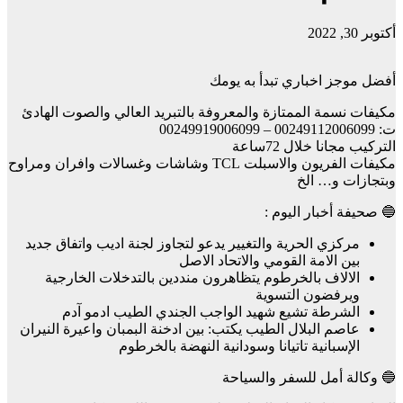
أكتوبر 30, 2022
أفضل موجز اخباري تبدأ به يومك
مكيفات نسمة الممتازة والمعروفة بالتبريد العالي والصوت الهادئ
ت: 00249112006099 – 00249919006099
التركيب مجانا خلال 72ساعة
مكيفات الفريون والاسبلت TCL وشاشات وغسالات وافران ومراوح
وبتجازات و… الخ
🔵 صحيفة أخبار اليوم :
مركزي الحرية والتغيير يدعو لتجاوز لجنة اديب واتفاق جديد
بين الامة القومي والاتحاد الاصل
الالاف بالخرطوم يتظاهرون منددين بالتدخلات الخارجية
ويرفضون التسوية
الشرطة تشيع شهيد الواجب الجندي الطيب ادمو آدم
عاصم البلال الطيب يكتب: بين ادخنة البمبان واعيرة النيران
الإسبانية تاتيانا وسودانية النهضة بالخرطوم
🔵 وكالة أمل للسفر والسياحة