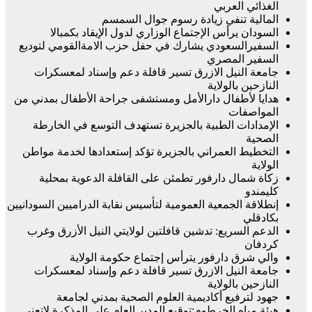
الغذائي العربي
المالية تنفي زيادة رسوم جوال السمسم
السودان يرأس الإجتماع الوزاري لدول الإيقاد بكمبالا
السفيرالسعودي يشارك في حفل حزب الامةالقومي لتوديع
السفير المصري
جامعة النيل الازرق تسير قافلة دعم وإسناد لمعسكرات
النازحين بالولاية
هدايا لأطفال دارالأمل ومستشفى جراحة الأطفال بمدني من
المواصفات
الإمدادات الطبية بالجزيرة تستهدف التوسع في الخارطة
الصحية
التخطيط العمراني بالجزيرة تؤكد إستعدادها لخدمة مواطن
الولاية
زكاة شمال دارفور تطمئن على القافلة الدعوية بمحلية
كليمندو
إنطلاقة الجمعية العمومية لتأسيس نقابة الدراميين السودانيين
بكادقلي
الدعم السريع: تدشين قافلتين لولايتي النيل الأزرق وغرب
كردفان
والي شرق دارفور يترأس إجتماع حكومة الولاية
جامعة النيل الازرق تسير قافلة دعم وإسناد لمعسكرات
النازحين بالولاية
جهود لترفيع أكاديمية العلوم الصحية بمدني لجامعة
هيئة مياه الخرطوم:توقيع المدير العام على المذكرة لاتعني