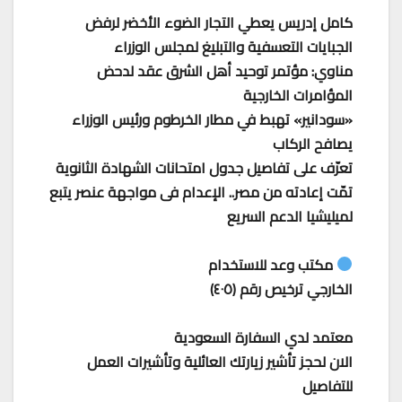
كامل إدريس يعطي التجار الضوء الأخضر لرفض
الجبايات التعسفية والتبليغ لمجلس الوزراء
مناوي: مؤتمر توحيد أهل الشرق عقد لدحض
المؤامرات الخارجية
«سودانير» تهبط في مطار الخرطوم ورئيس الوزراء
يصافح الركاب
تعرّف على تفاصيل جدول امتحانات الشهادة الثانوية
تمّت إعادته من مصر.. الإعدام فى مواجهة عنصر يتبع
لميليشيا الدعم السريع
مكتب وعد للاستخدام
الخارجي ترخيص رقم (٤٠٥)
معتمد لدي السفارة السعودية
الان لحجز تأشير زيارتك العائلية وتأشيرات العمل
للتفاصيل