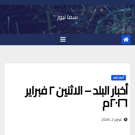
Ski
t
سما نيوز
conten
أخبار البلد
أخبار البلد – الاثنين ٢ فبراير
٢٠٢٦م
فبراير 2, 2026