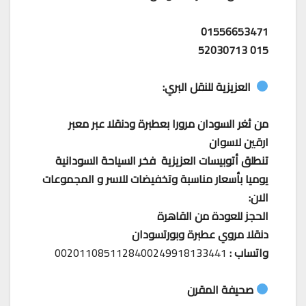
01556653471
015 52030713
العزيزية للنقل البري:
من ثغر السودان مرورا بعطبرة ودنقلا عبر معبر
ارقين لاسوان
تنطلق أتوبيسات العزيزية فخر السياحة السودانية
يوميا بأسعار مناسبة وتخفيضات للاسر و المجموعات
الان:
الحجز للعودة من القاهرة
دنقلا مروي عطبرة وبورتسودان
واتساب :
0020110851128400249918133441
صحيفة المقرن