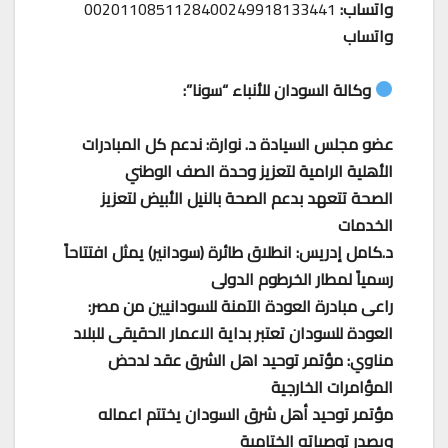
واتساب:
0020110851128400249918133441
واتساب
وكالة السودان للأنباء “سونا”:
عضو مجلس السيادة د. نوارة: ندعم كل المبادرات
الأهلية الرامية لتعزيز وحدة الصف الوطني
الصحة تتعهد بدعم الصحة بالنيل الأبيض لتعزيز
الخدمات
د.كامل إدريس: انطلاق طائرة (سودانير) يمثل افتتاحاً
رسمياً لمطار الخرطوم الدولى
راعى مبادرة العودة الآمنة للسودانيين من مصر:
العودة للسودان تعتبر بداية الاعمار الحقيقى للبلاد
مناوي: مؤتمر توحيد اهل الشرق عقد لدحض
المؤامرات الخارجية
مؤتمر توحيد أهل شرق السودان يختتم اعماله
ويصدر توصياته الختامية