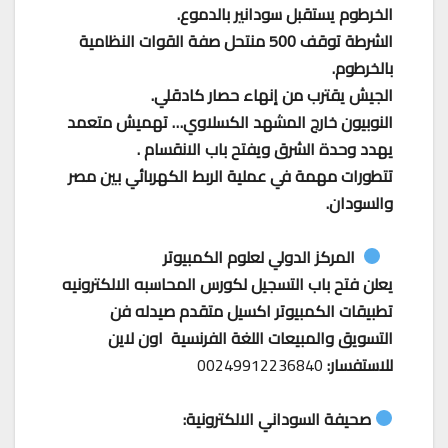
الخرطوم يستقبل سودانير بالدموع.
الشرطة توقف 500 منتحل صفة القوات النظامية
بالخرطوم.
الجيش يقترب من إنهاء حصار كادقلي.
النوبيون خارج المشهد الكسلاوي… تهميش متعمد
يهدد وحدة الشرق ويفتح باب الانقسام .
تتطورات مهمة في عملية الربط الكهربائي بين مصر
والسودان.
المركز الدولي لعلوم الكمبيوتر
يعلن فتح باب التسجيل لكورس المحاسبه الالكترونيه
تطبيقات الكمبيوتر اكسيل متقدم صيدله فن
التسويق والمبيعات اللغة الفرنسية اون لاين
للاستفسار:
00249912236840
صحيفة السوداني الالكترونية: