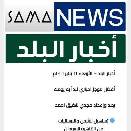
أخبار البلد – الأربعاء ٢١ يناير ٢٠٢٦م
أفضل موجز اخباري تبدأ به يومك
رصد وإعداد مجدي شفيق احمد
تساهيل للشحن والارساليات
من القاهرة للسودان