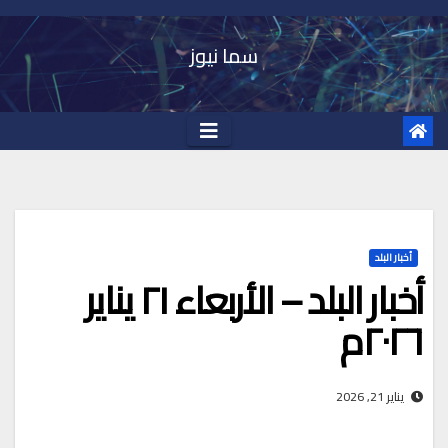
Ski
t
سما نيوز
conten
أخبار البلد
أخبار البلد – الأربعاء ٢١ يناير
٢٠٢٦م
يناير 21, 2026