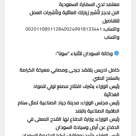
معتمد لدي السفارة السعودية
الان لحجز تأشير زيارتك العائلية وتأشيرات العمل
للتفاصيل
واتساب:
0020110851128400249918133441
واتساب
وكالة السودان للأنباء “سونا”:
كامل ادريس يتفقد جرحى ومصابي معركة الكرامة
بالسلاح الطبي
رئيس الوزراء يشرف افتتاح مصنع لولي للمواد
الغذائية
رئيس مجلس الوزراء: مدينة جياد الصناعية تمثل سنام
الطفرة الصناعية بالبلاد
رئيس الوزراء: وزارة الدفاع لها القدح المعلى في
الدفاع عن أرض وسيادة السودان
رئيس الوزراء يشيد بمواقف تركيا الداعمة للسودان