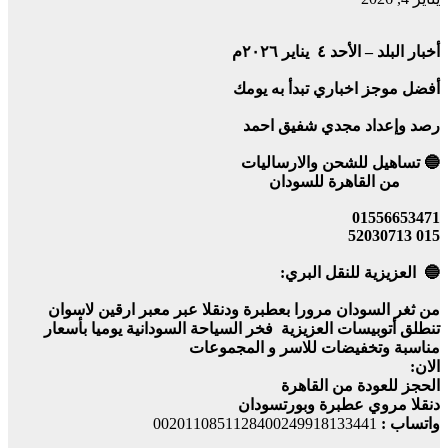
أخبار البلد – الأحد ٤ يناير ٢٠٢٦م
أفضل موجز اخباري تبدأ به يومك
رصد وإعداد مجدي شفيق احمد
🔵 تساهيل للشحن والارساليات
من القاهرة للسودان
01556653471
015 52030713
🔵 العزيزية للنقل البري:
من ثغر السودان مرورا بعطبرة ودنقلا عبر معبر ارقين لاسوان
تنطلق أتوبيسات العزيزية فخر السياحة السودانية يوميا بأسعار
مناسبة وتخفيضات للاسر و المجموعات
الان:
الحجز للعودة من القاهرة
دنقلا مروي عطبرة وبورتسودان
واتساب :
0020110851128400249918133441