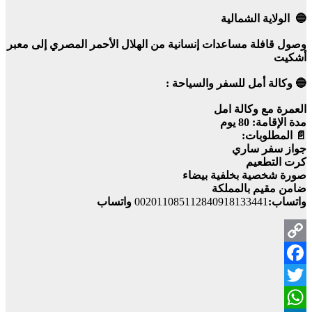
🔵 الولاية الشمالية
وصول قافلة مساعدات إنسانية من الهلال الأحمر المصري إلى معبر
أشكيت
🔵 وكالة أمل للسفر والسياحة :
العمرة مع وكالة امل
مدة الإقامة: 80 يوم
📄 المطلوبات:
جواز سفر ساري
كرت التطعيم
صورة شخصية بخلفية بيضاء
ضامن مقيم بالمملكة
واتساب:
002011085112840918133441
واتساب
Copy
Facebook
Link
Twitter