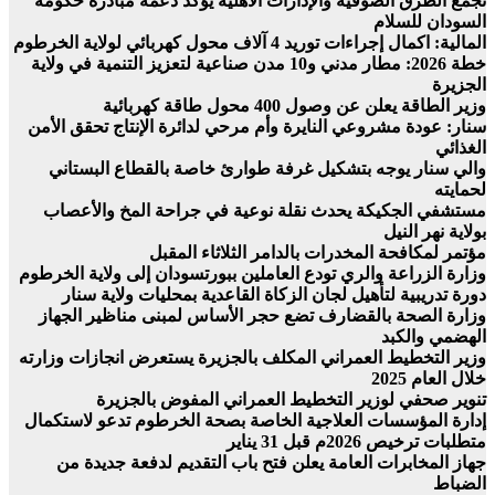
تجمع الطرق الصوفية والإدارات الأهلية يؤكد دعمه مبادرة حكومة
السودان للسلام
المالية: اكمال إجراءات توريد 4 آلاف محول كهربائي لولاية الخرطوم
خطة 2026: مطار مدني و10 مدن صناعية لتعزيز التنمية في ولاية
الجزيرة
وزير الطاقة يعلن عن وصول 400 محول طاقة كهربائية
سنار: عودة مشروعي النايرة وأم مرحي لدائرة الإنتاج تحقق الأمن
الغذائي
والي سنار يوجه بتشكيل غرفة طوارئ خاصة بالقطاع البستاني
لحمايته
مستشفي الجكيكة يحدث نقلة نوعية في جراحة المخ والأعصاب
بولاية نهر النيل
مؤتمر لمكافحة المخدرات بالدامر الثلاثاء المقبل
وزارة الزراعة والري تودع العاملين ببورتسودان إلى ولاية الخرطوم
دورة تدريبية لتأهيل لجان الزكاة القاعدية بمحليات ولاية سنار
وزارة الصحة بالقضارف تضع حجر الأساس لمبنى مناظير الجهاز
الهضمي والكبد
وزير التخطيط العمراني المكلف بالجزيرة يستعرض انجازات وزارته
خلال العام 2025
تنوير صحفي لوزير التخطيط العمراني المفوض بالجزيرة
إدارة المؤسسات العلاجية الخاصة بصحة الخرطوم تدعو لاستكمال
متطلبات ترخيص 2026م قبل 31 يناير
جهاز المخابرات العامة يعلن فتح باب التقديم لدفعة جديدة من
الضباط