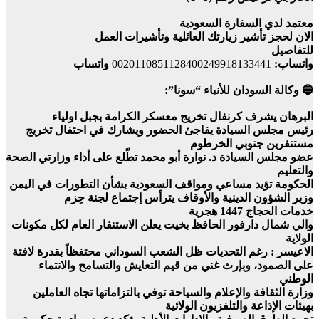
معتمد لدي السفارة السعودية
الان لحجز تأشير زيارتك العائلية وتأشيرات العمل
للتفاصيل
واتساب:
0020110851128400249918133441
واتساب
🔵 وكالة السودان للأنباء “سونا”:
البرهان يشرف كرنفال تخريج معسكر الكرامة بجبل اولياء
رئيس مجلس السيادة يفاجئ الحضور ويشارك في احتفال تخريج
مستنفرين جنوبي الخرطوم
عضو مجلس السيادة د. نوارة أبو محمد تطّلع على أداء وزارتي الصحة
والتعليم
الحكومة تؤيد مساعي ومواقف السعودية بشأن التطورات في اليمن
وزير الشؤون الدينية والأوقاف يترأس إجتماع لجنة حِزم
خدمات الحجاج 1447 هجرية
والي شمال دارفور الحافظ بخيت يعلن الاستنفار العام لكل مكونات
الولاية
الاعيسر : رغم التحديات ظل الشعب السوداني محتفظاً بقدرة لافتة
على الصمود، وبإرث غني من قيم التعايش والتسامح والانتماء
الوطني
وزارة الثقافة والإعلام والسياحة توفي بالتزاماتها تجاه العاملين
بهيئات الإذاعة والتلفزيون الولائية