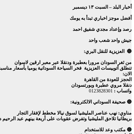
أخبار البلد – السبت ١٣ ديسمبر
أفضل موجز اخباري تبدأ به يومك
رصد وإعداد مجدي شفيق احمد
جيش واحد شعب واحد
🔵 العزيزية للنقل البري:
من ثغر السودان مرورا بعطبرة ودنقلا عبر معبر ارقين لاسوان
تنطلق أتوبيسات العزيزية فخر السياحة السودانية يوميا بأسعار مناس
الان:
الحجز للعودة من القاهرة
دنقلا مروي عطبرة وبورتسودان
واتساب :
0123828301
🔵 صحيفة السوداني الالكترونية:
مناوي: نهب عناصر المليشيا لسوق نيالا مخطط لإفقار التجار
بريطانيا تلاحق المليشيا وتفرض عقوبات على أربعة بينهم عبد الرحيم د
🔵 مكتب وعد للاستخدام