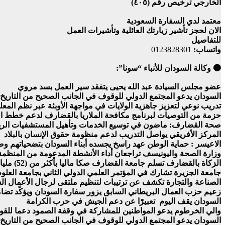
الخارجي ترخيص رقم (٤٠٥)
معتمد لدي السفارة السعودية
الان لحجز تأشير زيارتك العائلية وتأشيرات العمل
للتفاصيل
واتساب:
0123828301
🔵 وكالة السودان للأنباء “سونا”:
عضو مجلس السيادة عبد الله يحيى يتفقد سير العمل بسد مروي
السودان يدعو المجتمع الدولي للوقوف في الجانب الصحيح من التاريخ
تدريب نوعي لتعزيز جاهزية الولايات في مواجهة الأوبئة عبر نظم المعل
حزمة من التوصيات لبرنامج مكافحة الملاريا بالقضارف لدعم خطط ا
صحة القضارف: ماضون في توسيع الخدمات وتأهيل المستشفيات الري
المركز الأفريقي يواصل التدريب لدعم منظومة حقوق الإنسان بالبلاد
الاعيسر : حماية الوطن عهد راسخ يجسده أبناء السودان بتضحياتهم و
وزارة الصحة واليونيسف تراجعان أداء الأنشطة المدعومة من المنظمة لعام
الزكاة بالقضارف تسلم جامعة القضارف صكا ماليا بأكثر من (52) مليار جنيه لدعم رسوم الطلاب
جامعة الجزيرة تشارك في المؤتمر العلمي الدولي الثاني بجامعة العلوم 
الصناعة والتجارة تكشف عن ترتيبات لتنظيم ملتقى لرجال الأعمال ال
زعيم حزب العمال البريطاني السابق يزور سفارة السودان ويؤكّد تضا
السودان يقف اليوم تعبيرًا عن دعم الجيش في حرب الكرامة
والي الخرطوم يدعو المواطنين للمشاركة في وقفة الصمود دعما للقوا
السودان يدعو المجتمع الدولي للوقوف في الجانب الصحيح من التاريخ