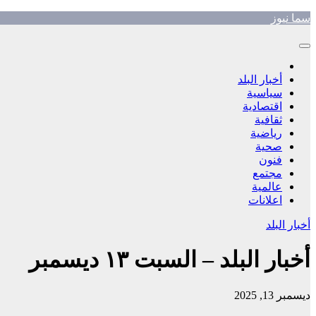
Skip
سما نيوز
to
content
أخبار البلد
سياسية
اقتصادية
ثقافية
رياضية
صحية
فنون
مجتمع
عالمية
اعلانات
أخبار البلد
أخبار البلد – السبت ١٣ ديسمبر
ديسمبر 13, 2025