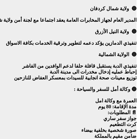
🔵 ولاية شمال كردفان
المدير العام لجهاز المخابرات العامة يعقد اجتماعا مع لجنة أمن ولاية
🔵 ولاية النيل الأزرق
تنفيذي الدمازين يؤكد دعمه لتطوير وترقية الخدمات بكافة الاسواق
🔵 الولاية الشمالية
تنفيذي الدبة يستقبل قافلة حلفا لدعم الوافدين من الفاشر
إحباط عمليه إدخال مخدرات الى مدينة الدبة
توزيع معينات صحة انجابية للسيدات بمعسكر العفاض للنازحين
🔵 وكالة أمل للسفر والسياحة :
العمرة مع وكالة امل
مدة الإقامة: 80 يوم
📄 المطلوبات:
جواز سفر ساري
كرت التطعيم
صورة شخصية بخلفية بيضاء
ضامن مقيم بالمملكة