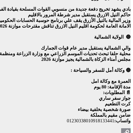
بادي يشهد تخريج دفعة جديدة من منسوبي القوات المسلحة بقيادة الفر
حاكم النيل الازرق يستقبل مدير شرطة المرور بالاقليم
وزير المالية بالنيل الأزرق يقف علي برنامج حوسبة الحسابات الحكومية 
الامانة العامة لحكومة اقليم النيل الازرق تناقش مقترحات موازنة 2026
🔵 الولاية الشمالية
والي الشمالية يستقبل مدير عام قوات الجمارك
محلية حلفا تبحث تحديات الموسم الزراعي مع وزارة الزراعة ومنظمة 
مجلس أمناء الزكاة بالشمالية يجيز موازنة 2026
🔵 وكالة أمل للسفر والسياحة :
العمرة مع وكالة امل
مدة الإقامة: 80 يوم
📄 المطلوبات:
جواز سفر ساري
كرت التطعيم
صورة شخصية بخلفية بيضاء
ضامن مقيم بالمملكة
واتساب:
01230338010918133441