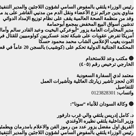
رئيس الوزراء يلتقي بالمفوض السامي لشؤون اللاجئين والمدير التنفي
مناوي يدين جرائم نزع الأعضاء ونقل الدم من مدنيي الفاشر على يد مي
وفد من منظمة الصحة العالمية يقف على نظام توزيع الإمداد الدوائي
تدشين أسواق البيع المخفض بمجمع أبوحمامة
مدير المخابرات العامة يزور “أبوعركي البخيت وعبد القادر سالم و
أمريكا تفرض عقوبات على شبكة تجند عسكريين كولومبيين للقتال ف
الموت يغيب الإعلامي الشاب محمد محمود حسكا
المحكمة الجنائية الدولية تحكم على (كوشيب) بالسجن 20 عاماً في قضية دارفور
🔵 مكتب وعد للاستخدام
الخارجي ترخيص رقم (٤٠٥)
معتمد لدي السفارة السعودية
الان لحجز تأشير زيارتك العائلية وتأشيرات العمل
للتفاصيل
واتساب:
0123828301
🔵 وكالة السودان للأنباء “سونا”:
د. كامل إدريس يلتقي والي غرب دارفور
وزير الداخلية يلتقي نظيره الأوغندي
الفريق اول مفضل يزور عدد من رموز الفن والاعلام بامدرمان ويطمئ
رئيس الوزراء يلتقي بالمفوض السامي لشؤون اللاجئين والمدير التنفي