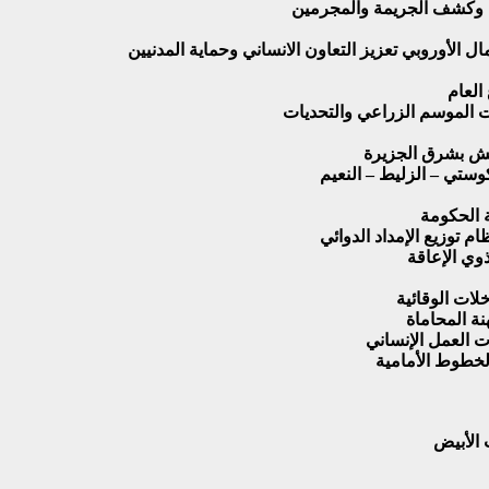
من وكشف الجريمة والمجرمين
الأوروبي تعزيز التعاون الانساني وحماية المدنيين
العام
ت الموسم الزراعي والتحديات
يش بشرق الجزيرة
وستي – الزليط – النعيم
ة الحكومة
 توزيع الإمداد الدوائي
وي الإعاقة
لات الوقائية
نة المحاماة
ت العمل الإنساني
لخطوط الأمامية
الأبيض