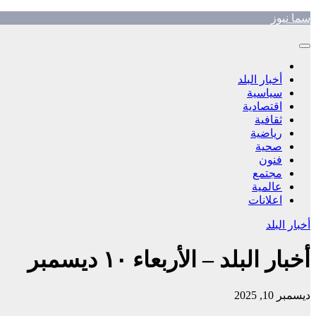
Skip
سما نيوز
to
content
أخبار البلد
سياسية
اقتصادية
ثقافية
رياضية
صحية
فنون
مجتمع
عالمية
اعلانات
أخبار البلد
أخبار البلد – الأربعاء ١٠ ديسمبر
ديسمبر 10, 2025