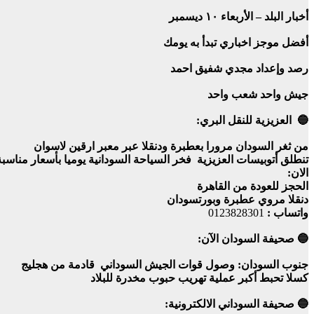
أخبار البلد – الأربعاء ١٠ ديسمبر
أفضل موجز اخباري تبدأ به يومك
رصد وإعداد مجدي شفيق احمد
جيش واحد شعب واحد
🔵 العزيزية للنقل البري:
من ثغر السودان مرورا بعطبرة ودنقلا عبر معبر ارقين لاسوان
تنطلق أتوبيسات العزيزية فخر السياحة السودانية يوميا بأسعار مناس
الان:
الحجز للعودة من القاهرة
دنقلا مروي عطبرة وبورتسودان
واتساب :
0123828301
🔵 صحيفة السودان الآن:
جنوب السودان: وصول قوات الجيش السوداني قادمة من هجليج
كسلا تحبط أكبر عملية تهريب حبوب مخدرة للبلاد
🔵 صحيفة السوداني الالكترونية: