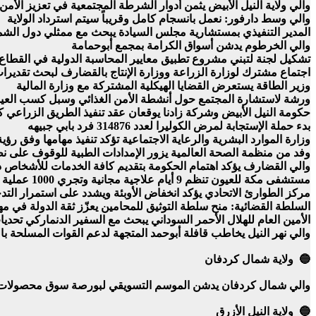
والي ولاية النيل الأبيض يثمن أدوار الشرطة المجتمعية في تعزيز الأ
والي وسط دارفور: نعمل بانسجام كامل وقريباً سيتم استرداد الولاية
المدير التنفيذي بمستشارية مجلس السيادة يبحث مع ممثلي دول الشمال 
والي الخرطوم يدشن أسواق الكرامة بمجمع أبوحمامة
تشكيل لجنة لتبني مشروع تطبيق معايير المحاسبة الدولية في القطاع 
اجتماع مشترك لوزارة الزراعة ووزارة الإنتاج بالقضارف لبحث تقديرا
وزير الطاقة يستعرض القضايا الهيكلية المشتركة مع وزارة المالية
ورشة لاستشارة المجتمع حول أنشطة الأمن الغذائي وسبل كسب الع
حكومة النيل الأبيض وشركة زادنا يوقعان عقد تنفيذ الطريق الزراعي ك
بدء حملة الإستجابة لمرض الكوليرا لعدد 314876 فرد بابي جبيهه
وزارة الموارد البشرية والرعاية الاجتماعية تؤكد تنفيذ مهامها وفق رؤي
وفد من منظمة الصحة العالمية يزور الإمدادات الطبية للوقوف على نظام
والي القضارف يؤكد اهتمام الحكومة بتقديم كافة الخدمات للأشخاص ذ
مستشفى مكة للعيون تنظم 9 أيام علاجية مجانية وتجري 1000 عملية
مركز الطوارئ الاتحادي يؤكد انخفاض الأوبئة ويشدد على استمرار التدخ
السلطة القضائية: منح سلطة التوثيق للمحامين يعزّز ثقة الدولة في مه
الأمين العام للهلال الأحمر السوداني يبحث مع السفير الدنماركي تحديا
والي نهر النيل يخاطب قافلة أبوحمد المتجهة لدعم القوات المسلحة با
🔵 ولاية شمال كردفان
والي شمال كردفان يدشن الموسم التسويقي لبورصة سوق محصولات 
🔵 ولاية النيل الأزرق