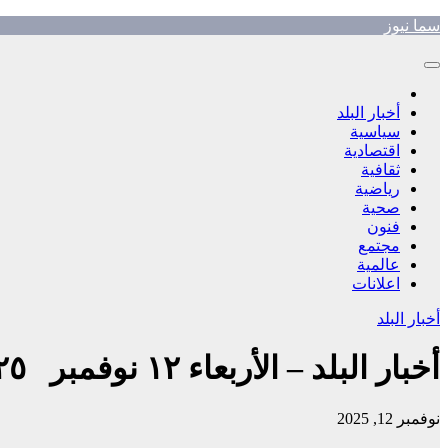
Skip
سما نيوز
to
content
أخبار البلد
سياسية
اقتصادية
ثقافية
رياضية
صحية
فنون
مجتمع
عالمية
اعلانات
أخبار البلد
أخبار البلد – الأربعاء ١٢ نوفمبر ٢٠٢٥م
نوفمبر 12, 2025