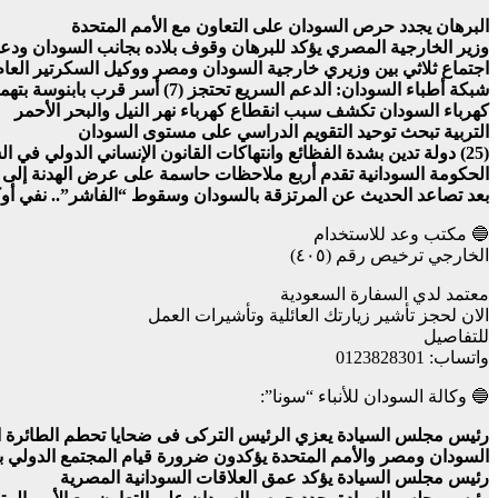
البرهان يجدد حرص السودان على التعاون مع الأمم المتحدة
وزير الخارجية المصري يؤكد للبرهان وقوف بلاده بجانب السودان ودع
اجتماع ثلاثي بين وزيري خارجية السودان ومصر ووكيل السكرتير العام
شبكة أطباء السودان: الدعم السريع تحتجز (7) أسر قرب بابنوسة بتهمة انتماء ذويهم إلى الجيش
كهرباء السودان تكشف سبب انقطاع كهرباء نهر النيل والبحر الأحمر
التربية تبحث توحيد التقويم الدراسي على مستوى السودان
(25) دولة تدين بشدة الفظائع وانتهاكات القانون الإنساني الدولي في السودان على يد ميليشيا الدعم السريع
الحكومة السودانية تقدم أربع ملاحظات حاسمة على عرض الهدنة إلى الآ
بعد تصاعد الحديث عن المرتزقة بالسودان وسقوط “الفاشر”.. نفي أوك
🔵 مكتب وعد للاستخدام
الخارجي ترخيص رقم (٤٠٥)
معتمد لدي السفارة السعودية
الان لحجز تأشير زيارتك العائلية وتأشيرات العمل
للتفاصيل
واتساب: 0123828301
🔵 وكالة السودان للأنباء “سونا”:
رئيس مجلس السيادة يعزي الرئيس التركى فى ضحايا تحطم الطائرة ا
السودان ومصر والأمم المتحدة يؤكدون ضرورة قيام المجتمع الدولي بمس
رئيس مجلس السيادة يؤكد عمق العلاقات السودانية المصرية