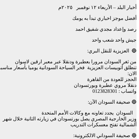
أخبار البلد – الأربعاء ١٢ نوفمبر ٢٠٢٥م
أفضل موجز اخباري تبدأ به يومك
رصد وإعداد مجدي شفيق احمد
جيش واحد شعب واحد
🔵 العزيزية للنقل البري:
من ثغر السودان مرورا بعطبرة ودنقلا عبر معبر ارقين لاسوان
تنطلق أتوبيسات العزيزية فخر السياحة السودانية يوميا بأسعار مناس
الان:
الحجز للعودة من القاهرة
دنقلا مروي عطبرة وبورتسودان
واتساب : 0123828301
🔵 صحيفة السودان الآن:
السودان يجدد تعاونه مع وكالات الأمم المتحدة
وزير الخارجية المصري يصل بورتسودان في زيارته الثانية خلال شهر
ألشمالية تفتح معسكرات التدريب
🔵 صحيفة السوداني الالكترونية: