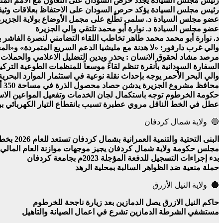
رئيس مجلس السيادة يجدد حرص السودان على التعاون مع الأمم المتحد
رئيس مجلس السيادة يؤكد حرص السودان على الاحتفاظ بعلاقات وثيقة 
عضو مجلس السيادة د. سلمى تطّلع على مجمل الأوضاع بولاية الجزيرة
عضو مجلس السيادة د. نوارة أبو محمد تلتقي والي الجزيرة
د. نوارة أبو محمد محمد طاهر تخاطب اللقاء التضامني لنصرة الفاشر ب
والي غرب دارفور: «لا هدنة مع مليشيا الدعم السريع المتمردة» و«ال
مرصد مشاد لحقوق الانسان : يحذر ويدين التضليل الاعلامي والحملات ا
السفارة السودانية بأنقرة تنظم لقاءً موسعاً للمنظمات الطوعية التركي
والي البحر الأحمر يوجه بإحداث نقلة نوعية في استثمار الموارد البحرية
محافظ مشروع الجزيرة يدشن حصاد محصول الذرة في مساحة 350 ألف فدان
حكومة الخرطوم توجه باستكمال لجان الخدمات وتفعيل المواعين الاستثم
عطل في الخط الناقل مروي عطبرة تسبب بانقطاع التيار الكهربائي بول
🔵 ولاية شمال كردفان
البنى التحتية والتنمية العمرانية بشمال كردفان تستعد للعام 2026 بخطة جديدة
مجلس حكومة ولاية شمال كردفان يجيز موجهات موازنة العام المالي
بدء إجراءات التسجيل للدفعة المؤجلة 2023م بجامعة كردفان
حملة منعية ضد الظواهر السالبة بمحلية الرهد
🔵 ولاية النيل الأزرق
حاكم النيل الازرق يصل الدمازين بعد زيارة ناجحة للخرطوم
مستشفي الشرطة الدمازين تشرع في اعمال الصيانة والتاهيل