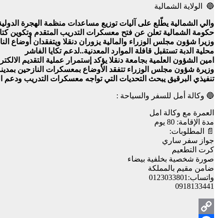
🔵 الولاية الشمالية
والي الشمالية يطّلع على آليات توزيع مساعدات منظمة الهجرة الدولية 
حكومة الشمالية تعلن عن فتح معسكرات التدريب المتقدم وتكوين كتائ
وزيرا شؤون مجلس الوزراء والمالية يزوران دنقلا ويتفقدان أوضاع الناز
محلية الدبة تستقبل قافلة الموارد المعدنية..لدعم تكايا الفاشر
امين الشؤون العلمية بجامعة دنقلا يؤكد إستمرار عملية التقديم الالكت
وزيرة شؤون مجلس الوزراء تتفقد الأوضاع بمعسكرات النازحين بمدينة 
تنفيذي البرقيق يبحث التحديات التي تواجه معسكرات التدريب ودعم ا
🔵 وكالة أمل للسفر والسياحة :
العمرة مع وكالة امل
مدة الإقامة: 80 يوم
📄 المطلوبات:
جواز سفر ساري
كرت التطعيم
صورة شخصية بخلفية بيضاء
ضامن مقيم بالمملكة
واتساب:0123033801
0918133441