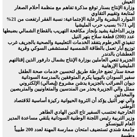
العيش
وزارة الإنتاج بسنار توقع مذكرة تفاهم مع منظمة أحلام الصغار
لمتابعة وتقييم التقاوي
الموارد البشرية والرعاية الإجتماعية: نسبة الفقر ارتفعت من 21%
إلي 71% بسبب حرب المليشيا
وزير الداخلية يشيد بإنجاز مكافحة التهريب بالقطاع الشمالي بضبطها
عدد (200) قطعة سلاح بنهر النيل
تنفيذي الخرطوم يتفقد الخدمات التعليمية والصحية بالجريف غرب
توزيع آبار تعمل بالطاقة الشمسية لمستشفى السوكي وقرية
العطشان بالدندر
الجزيرة تنعي العاملين بوزارة الإنتاج بشمال دارفور الذين إقتالتهم
المليشيا الإرهابية
صحة سنار تضع خارطة طريق لتحسين خدمات صحة الطفل
سفير السودان باثيوبيا يكرم المتوفقين بالمدرسة السودانية
ديوان الضرائب بالجزيرة يدشن مشروع (إيصالي) الإلكتروني
ممثل والي الجزيرة يحذر من المندسين والمتعاونيين والمتربصين
والمخذلين
والي نهر النيل يؤكد أن الثروة الحيوانية ركيزة أساسية للاقتصاد
الوطنى
الخارجية تحتسب السفير تاج الدين الهادي الطاهر
وزير التربية رئيس اللجنة الوطنية السودانية يلتقي مساعدة المدير
العام لليونسكو
جامعة شندي تستضيف امتحان ممارسة المهنة لعدد 200 طبيباً
وطبيبة