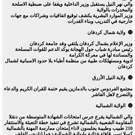
والي نهر النيل يستقبل وزير الداخلية ويقفا على ضبطية الاسلحة
والمخدرات بالولاية
وزير الموارد البشرية يكشف توقيع اتفاقيات وشراكات مع جهات
خارجية في التدريب وبناء القدرات
🔵 ولاية شمال كردفان
وزير الإعلام بشمال كردفان يلتقي وفد جامعة كردفان
رئيس مبادرة شباب حول الهجانة يوكد الدعم للقوات المسلحة
والمساندة لها في معركة الكرامة
ادوية ومستهلكات طبية من منظمة أطباء بلا حدود الاسبانية لشمال
كردفان
🔵 ولاية النيل الأزرق
مجتمع الفردوس جنوب بالدمازين يقيم ختمة للقران الكريم والدعاء
والتضرع لاهل الفاشر
🔵 الولاية الشمالية
والي الشمالية يقرع جرس امتحانات الشهادة المتوسطة من دنقلا
المقاومة الشعبية بالشمالية تشرع في تنفيذ خطة التعبئة والاستتفار
210 طبيب وطبيبة يجلسون لاداء إمتحان ممارسة المهنة بالشمالية
كسلا تسير قافلة غذائية وايوائية للشمالية دعما لنازحي الفاشر