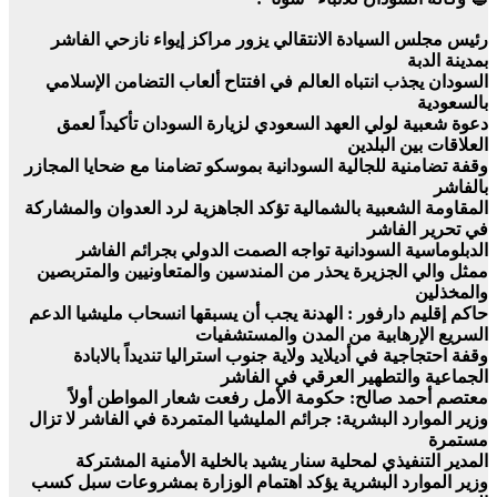
رئيس مجلس السيادة الانتقالي يزور مراكز إيواء نازحي الفاشر
بمدينة الدبة
السودان يجذب انتباه العالم في افتتاح ألعاب التضامن الإسلامي
بالسعودية
دعوة شعبية لولي العهد السعودي لزيارة السودان تأكيداً لعمق
العلاقات بين البلدين
وقفة تضامنية للجالية السودانية بموسكو تضامنا مع ضحايا المجازر
بالفاشر
المقاومة الشعبية بالشمالية تؤكد الجاهزية لرد العدوان والمشاركة
في تحرير الفاشر
الدبلوماسية السودانية تواجه الصمت الدولي بجرائم الفاشر
ممثل والي الجزيرة يحذر من المندسين والمتعاونيين والمتربصين
والمخذلين
حاكم إقليم دارفور : الهدنة يجب أن يسبقها انسحاب مليشيا الدعم
السريع الإرهابية من المدن والمستشفيات
وقفة احتجاجية في أديلايد ولاية جنوب استراليا تنديداً بالابادة
الجماعية والتطهير العرقي في الفاشر
معتصم أحمد صالح: حكومة الأمل رفعت شعار المواطن أولاً
وزير الموارد البشرية: جرائم المليشيا المتمردة في الفاشر لا تزال
مستمرة
المدير التنفيذي لمحلية سنار يشيد بالخلية الأمنية المشتركة
وزير الموارد البشرية يؤكد اهتمام الوزارة بمشروعات سبل كسب