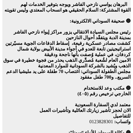
البرهان يواسي نازحي الفاشر ويوجه بتوفير الخدمات لهم
القوة المشتركة: السلام الحقيقي هو انسحاب المعتدي وليس تقويته
🔵 صحيفة السوداني الالكترونية:
رئيس مجلس السيادة الانتقالي يزور مراكز إيواء نازحي الفاشر
بمدينة الدبة ويتفقّد أحوال النازحين
كشفت مصادر عسكرية رفيعة، إسقاط الدفاعات الجوية مسيّرتين
استراتيجيتين تابعة للعدو في أجواء مدينة الأبيض بولاية شمال
كردفان، في عملية وُصفت بأنها ناجحة ودقيقة
الامين العام لشُعبة مُصدِّري الذهب يحذر من فجوة خطيرة في سوق
الذهب ويُشيد بالشركة السودانية للموارد المعدنية
مجلس الطفولة السوداني: اغتصاب 70 طفلة على يد مليشيا الدعم
السريع.. و700 طفل مفقود
🔵 مكتب وعد للاستخدام
الخارجي ترخيص رقم (٤٠٥)
معتمد لدي السفارة السعودية
الان لحجز تأشير زيارتك العائلية وتأشيرات العمل
للتفاصيل
واتساب:
0123828301
🔵 وكالة السودان للأنباء “سونا”: