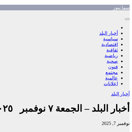
Skip
سما نيوز
to
content
أخبار البلد
سياسية
اقتصادية
ثقافية
رياضية
صحية
فنون
مجتمع
عالمية
اعلانات
أخبار البلد
أخبار البلد – الجمعة ٧ نوفمبر ٢٠٢٥م
نوفمبر 7, 2025