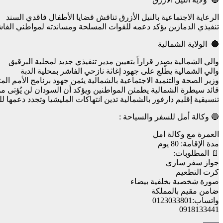
الرعاية الاجتماعية بالنيل الأزرق تناقش قضايا الأطفال فاقدي السند
تنفيذي الدمازين يؤكد دعمه للقوات المسلحة ومساندته لمواطني الفاش
🔵 الولاية الشمالية
والي الشمالية يصدر قراراً بتعيين مدير تنفيذي جديد لمحلية البرقيق
والي الشمالية يطّلع على جهود إغاثة نازحي الفاشر بمحلية الدبة
وزير الصحة والتنمية الاجتماعية بالشمالية يثمن جهود برنامج الأمم المت
قائد سيطرة الشمالية يطمئن المواطنين ويؤكد أن السودان لن يُؤتى م
تنسيقية إقليم دارفور بالشمالية تدين انتهاكات المليشيا وتجدد دعمها 
🔵 وكالة أمل للسفر والسياحة :
العمرة مع وكالة امل
مدة الإقامة: 80 يوم
📄 المطلوبات:
جواز سفر ساري
كرت التطعيم
صورة شخصية بخلفية بيضاء
ضامن مقيم بالمملكة
واتساب:0123033801
0918133441