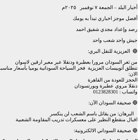
أخبار البلد – الجمعة ٧ نوفمبر ٢٠٢٥م
أفضل موجز اخباري تبدأ به يومك
رصد وإعداد مجدي شفيق احمد
جيش واحد شعب واحد
🔵 العزيزية للنقل البري:
من ثغر السودان مرورا بعطبرة ودنقلا عبر معبر ارقين لاسوان
تنطلق أتوبيسات العزيزية فخر السياحة السودانية يوميا بأسعار مناس
الان:
الحجز للعودة من القاهرة
دنقلا مروي عطبرة وبورتسودان
واتساب : 0123828301
🔵 صحيفة السودان الآن:
البرهان: من يقاتل باسم الشعب لن ينكسر
اقبال منقطع النظير على معسكرات تدريب المقاومة الشعبية
🔵 صحيفة السوداني الالكترونية: