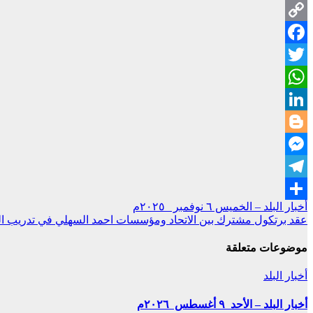
Copy
Facebook
Link
Twitter
WhatsApp
LinkedIn
Blogger
Messenger
Telegram
تصفّح
أخبار البلد – الخميس ٦ نوفمبر ٢٠٢٥م
Share
عقد برتكول مشترك بين الاتحاد ومؤسسات احمد السهلي في تدريب الق
المقالات
موضوعات متعلقة
أخبار البلد
أخبار البلد – الأحد ٩ أغسطس ٢٠٢٦م