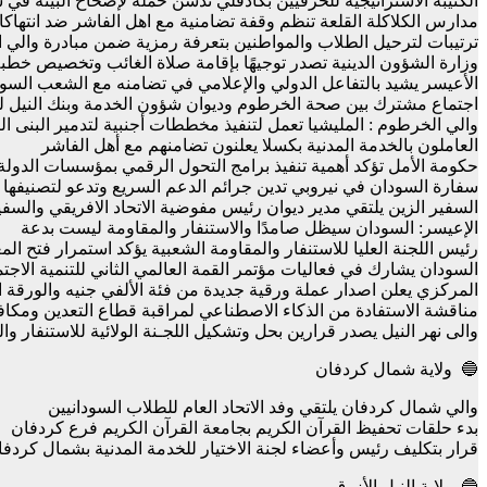
الكتيبة الاستراتيجية للحرفيين بكادقلي تدشن حملة لإصحاح البيئة في 
مدارس الكلاكلة القلعة تنظم وقفة تضامنية مع اهل الفاشر ضد انتهاك
ترتيبات لترحيل الطلاب والمواطنين بتعرفة رمزية ضمن مبادرة والي
وزارة الشؤون الدينية تصدر توجيهًا بإقامة صلاة الغائب وتخصيص خطبة
الأعيسر يشيد بالتفاعل الدولي والإعلامي في تضامنه مع الشعب السو
اجتماع مشترك بين صحة الخرطوم وديوان شؤون الخدمة وبنك النيل لت
والي الخرطوم : المليشيا تعمل لتنفيذ مخططات أجنبية لتدمير البنى الت
العاملون بالخدمة المدنية بكسلا يعلنون تضامنهم مع أهل الفاشر
حكومة الأمل تؤكد أهمية تنفيذ برامج التحول الرقمي بمؤسسات الدولة
سفارة السودان في نيروبي تدين جرائم الدعم السريع وتدعو لتصنيفها 
السفير الزين يلتقي مدير ديوان رئيس مفوضية الاتحاد الافريقي والس
الإعيسر: السودان سيظل صامدًا والاستنفار والمقاومة ليست بدعة
رئيس اللجنة العليا للاستنفار والمقاومة الشعبية يؤكد استمرار فتح ا
السودان يشارك في فعاليات مؤتمر القمة العالمي الثاني للتنمية الاجتم
المركزي يعلن اصدار عملة ورقية جديدة من فئة الألفي جنيه والورقة ا
مناقشة الاستفادة من الذكاء الاصطناعي لمراقبة قطاع التعدين ومكاف
والى نهر النيل يصدر قرارين بحل وتشكيل اللجـنة الولائية للاستنفار وا
🔵 ولاية شمال كردفان
والي شمال كردفان يلتقي وفد الاتحاد العام للطلاب السودانيين
بدء حلقات تحفيظ القرآن الكريم بجامعة القرآن الكريم فرع كردفان
قرار بتكليف رئيس وأعضاء لجنة الاختيار للخدمة المدنية بشمال كردف
🔵 ولاية النيل الأزرق