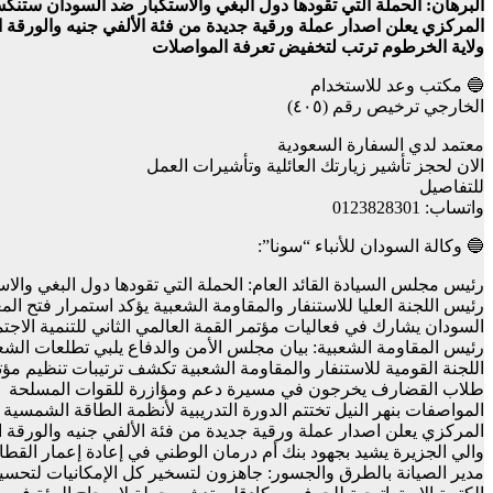
البرهان: الحملة التي تقودها دول البغي والاستكبار ضد السودان ستنكس
المركزي يعلن اصدار عملة ورقية جديدة من فئة الألفي جنيه والورقة ا
ولاية الخرطوم ترتب لتخفيض تعرفة المواصلات
🔵 مكتب وعد للاستخدام
الخارجي ترخيص رقم (٤٠٥)
معتمد لدي السفارة السعودية
الان لحجز تأشير زيارتك العائلية وتأشيرات العمل
للتفاصيل
واتساب: 0123828301
🔵 وكالة السودان للأنباء “سونا”:
رئيس مجلس السيادة القائد العام: الحملة التي تقودها دول البغي وا
رئيس اللجنة العليا للاستنفار والمقاومة الشعبية يؤكد استمرار فتح ا
السودان يشارك في فعاليات مؤتمر القمة العالمي الثاني للتنمية الاجتم
رئيس المقاومة الشعبية: بيان مجلس الأمن والدفاع يلبي تطلعات الشعب
اللجنة القومية للاستنفار والمقاومة الشعبية تكشف ترتيبات تنظيم مؤتم
طلاب القضارف يخرجون في مسيرة دعم ومؤازرة للقوات المسلحة
المواصفات بنهر النيل تختتم الدورة التدريبية لأنظمة الطاقة الشمسية
المركزي يعلن اصدار عملة ورقية جديدة من فئة الألفي جنيه والورقة ا
والي الجزيرة يشيد بجهود بنك أم درمان الوطني في إعادة إعمار القط
مدير الصيانة بالطرق والجسور: جاهزون لتسخير كل الإمكانيات لتحس