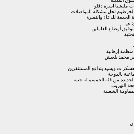
سوق المدينة
ات مليشيا اسرة دقلو
 الخرطوم لحل مشكلة المواصلات
 الجمعة للدعاء والنصرة
داني
وفيق أوضاع العاملين
حتية
منظمة إرهابية
فير محمد بلعيش
لمعسكرات ويشيد بتدافع المستنفرين
اعية بالدوحة
لجديدة من فئة الخمسمائة جنيه
حة التهريب
لمقاومة الشعبية
ان