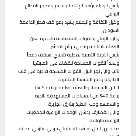
رئيس الوزراء يؤكد الإهتمام بدعم وتطوير القطاع
الزراعي
وكيل الثقافة والإعلام يشيد بمواقف قطر الداعمة
للسودان
وزارة الإنتاج والموارد الاقتصادية بالجزيرة تعلن
التعبئة الشاملة وتدين جرائم الفاشر
رئيس اللجنة الأمنية بمحلية شندي: سنقف دعماً
وسنداً للقوات المسلحة للقضاء على المليشيا
نائب والي نهر النيل: القوات المسلحة قادرة على قلب
الطاولة ودحر المليشيا المتمردة
اعلان الاستنفار والتعبئة العامة بولاية كسلا
زراعة 40% من المساحات المستهدفة بالذرة
والسمسم وحب البطيخ بشرق الجزيرة
والي القضارف يدشن الوحدات الزراعية للجمعيات
الزراعية بالولاية
صحة نهر النيل تستعد لاستقبال جرحي ونازحي مدينة