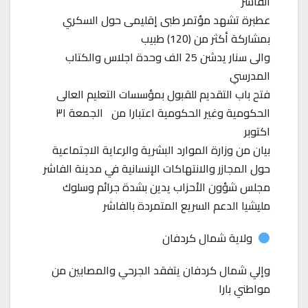
الفاشر
عطبرة تشهد مؤتمر طبى إقليمى حول السكري
بمشاركة أكثر من (120) طبيب
والى سنار يدشن 25 الف وحدة اجلاس والكتاب
المدرسي
فتح باب التقديم للقبول بمؤسسات التعليم العالى
الحكومية وغير الحكومية اعتبارا من الجمعة ٣١
اكتوبر
بيان من وزارة الموارد البشرية والرعاية الاجتماعية
حول المجازر والانتهاكات الإنسانية في مدينة الفاشر
مجلس شؤون الأحزاب يدين بشدة جرائم وسلوك
مليشيا الدعم السريع المتمردة بالفاشر
ولاية شمال كردفان
وإلي شمال كردفان يتفقد الجرحي والمصابين من
مواطني بارا