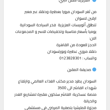
العزيزية للنقل البري:
من ثغر السودان مرورا بعطبرة ودنقلا عبر معبر
ارقين لاسوان
تنطلق أتوبيسات العزيزية فخر السياحة السودانية
يوميا بأسعار مناسبة وتخفيضات للاسر و المجموعات
الان:
الحجز للعودة من القاهرة
دنقلا مروي عطبرة وبورتسودان
واتساب : 0123828301
صحيفة المقرن
السودان يطرد مدير مكتب الغذاء العالمي وارتفاع
شهداء الفاشر الى 3500
منصة عسكرية: الفاشر ستكون مقبرة لمشاريع الغدر
والخيانة
مجزرة للمليشيا بتصفية المرضى فى مستشفى