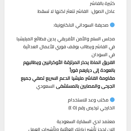
كثيرة بالفاشر
عادل الصول: الفاشر تتعثر لكنها لا تسقط
صحيفة السوداني الالكترونية:
مجلس السلم والأمن الأفريقي يدين فظائع الميليشيا
في الفاشر ويطالب بوقف فوري للأعمال العدائية
في السودان
الفريق الماظ يحذر المرتزقة الأوكرانيين ويطالبهم
بالعودة إلى ديارهم فوراً
مقاومة الفاشر: مليشيا الدعم السريع تصفي جميع
الجرحى والمصابين بالمستشفى
السعودي
مكتب وعد للاستخدام
الخارجي ترخيص رقم (٤٠٥)
معتمد لدي السفارة السعودية
الان لحجز تأشير زيارتك العائلية وتأشيرات العمل