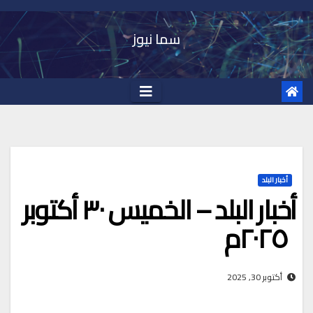
Ski
t
سما نيوز
conten
أخبار البلد
أخبار البلد – الخميس ٣٠ أكتوبر
٢٠٢٥م
أكتوبر 30, 2025