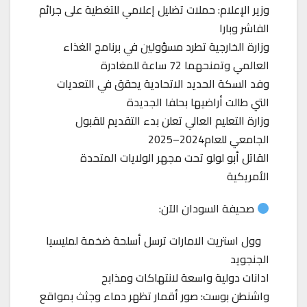
وزير الإعلام: حملات تضليل إعلامي للتغطية على جرائم
الفاشر وبارا
وزارة الخارجية تطرد مسؤولين في برنامج الغذاء
العالمي وتمنحهما 72 ساعة للمغادرة
وفد السكة الحديد الاتحادية يحقق في التعديات
التي طالت أراضيها بحلفا الجديدة
وزارة التعليم العالي تعلن بدء التقديم للقبول
الجامعي للعام2024–2025
القاتل أبو لولو تحت مجهر الولايات المتحدة
الأمريكية
صحيفة السودان الآن:
وول استريت الامارات ترسل أسلحة ضخمة لمليسيا
الجنجويد
ادانات دولية واسعة لانتهاكات ومذابح
واشنطن بوست: صور أقمار تظهر دماء وجثث بمواقع