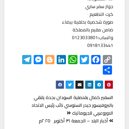
جواز سفر ساري
كرت التطعيم
صورة شخصية بخلفية بيضاء
ضامن مقيم بالمملكة
واتساب:0123033801
0918133441
Te
M
Bl
Li
W
T
F
C
le
es
o
nk
h
wi
ac
o
S
gr
se
gg
ed
at
tt
eb
p
h
a
n
er
In
s
er
o
y
ar
m
ge
A
o
Li
e
تصفّح
السفير كمال بقنصلية السودان بجدة يلتقي
r
p
k
nk
المقالات
بالبروفيسور حيدر السنوسي نائب رئيس الاتحاد
p
الاوروعربي للجيوماتيك
أخبار البلد – الجمعة ٣١ أكتوبر ٢٠٢٥م