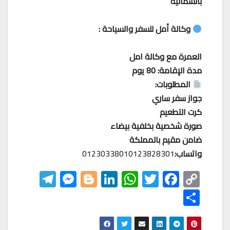
بالشمالية
وكالة أمل للسفر والسياحة :
العمرة مع وكالة امل
مدة الإقامة: 80 يوم
المطلوبات:
جواز سفر ساري
كرت التطعيم
صورة شخصية بخلفية بيضاء
ضامن مقيم بالمملكة
واتساب:
01230338010123828301
Te
M
Bl
Li
W
T
F
C
le
es
o
nk
h
wi
ac
o
S
gr
se
gg
ed
at
tt
eb
p
h
a
n
er
In
s
er
o
y