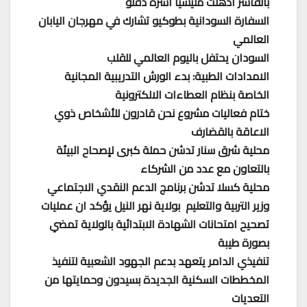
بالفاشر أذهلت مليشيا آسرة دقلو
السفارة السودانية بطوكيو تشارك في مهرجان اليابان
العالمي
السودان يحتفل باليوم العالمي للقلب
الامدادات الطبية: بدء الورش التدريبية المجانية
الخاصة بنظام العطاءات الالكترونية
ختام فعاليات مشروع نحن قادرون للأشخاص ذوي
الاعاقة بالقضارف
محلية شرق سنار تدشن حملة كبرى لإصحاح البيئة
بالتعاون مع عدد من الشركاء
محلية كسلا تدشن برنامج الدعم النقدي الاجتماعي
وزير التربية والتعليم بولاية نهر النيل يؤكد ان عمليات
تصحيح امتحانات الشهادة الابتدائية بالولاية تمضي
بصورة طيبة
تنفيذي الدامر يتعهد بدعم الجهود الشعبية لتنفيذ
المخططات السكنية الجديدة بسيدون وحمايتها من
التعديات