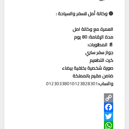
🔵 وكالة أمل للسفر والسياحة :
العمرة مع وكالة امل
مدة الإقامة: 80 يوم
📄 المطلوبات:
جواز سفر ساري
كرت التطعيم
صورة شخصية بخلفية بيضاء
ضامن مقيم بالمملكة
واتساب:
01230338010123828301
C
o
F
T
p
a