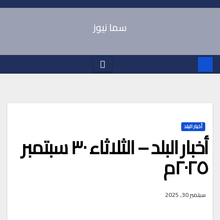
Ski
t
سما نيوز
conten
أخبار البلد
أخبار البلد – الثلاثاء ٣٠ سبتمبر
٢٠٢٥م
سبتمبر 30, 2025