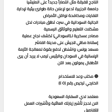
الناجح للفرقة مثل انتصاراً جديداً على المليشيا
جامعة الجزيرة تدعو لإعلان حالة طوارئ بيئية لإدارة
النفايات ومكافحة نواقل الأمراض
الجالية السودانية في سرت تطلق مبادرات لحل
مشكلات التعليم والوثائق الرسمية
مصادر عسكرية لـ(السوداني) تكشف نجاح عملية
إسقاط مظلي للجيش على مدينة الفاشر
مسعد بولس: واشنطن تدفع بقوة لمعالجة الأزمة
الإنسانية في السودان والرئيس ترمب لا يريد أن يرى
الأطفال يموتون بعد الآن
🔵 مكتب وعد للاستخدام
الخارجي ترخيص رقم (٤٠٥)
معتمد لدي السفارة السعودية
الان لحجز تأشير زيارتك العائلية وتأشيرات العمل
للتفاصيل