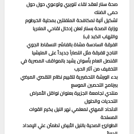
صحة سنار تعقد لقاء تنويري وتوعوي حول حول
حمى الضنك
تشكيل آلية لمكافحة المتفلتين بمحلية الخرطوم
وزارة ال​صحة بسنار تعلن إدخال لقاحي الملاريا
والتهاب الكبد (ب)
الفرقة السادسة مشاة بالفاشر: الاسقاط الجوي
الناجح للفرقة مثل انتصارآ جديداً على المليشيا
القنصل العام بأسوان يشيد بالمواقف المصرية في
التخفيف من آثار الحرب
بدء الورشة التحضيرية لتقييم نظام التقصي المرضي
ببرنامج التحصين الموسع
منتدي لجامعة الجزيرة بعنوان نواقل الأمراض
التحديات والحلول
الاتحاد المهني لمعلمي نهر النيل يكرم القوات
المسلحة
الطوارئ الصحية بالنيل الأبيض تطمئن علي الإمداد
الدوائي