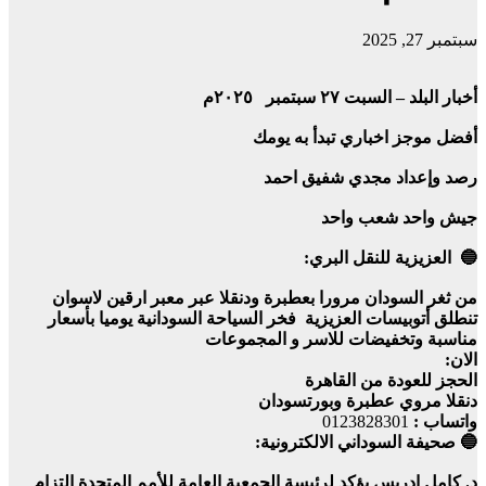
سبتمبر 27, 2025
أخبار البلد – السبت ٢٧ سبتمبر ٢٠٢٥م
أفضل موجز اخباري تبدأ به يومك
رصد وإعداد مجدي شفيق احمد
جيش واحد شعب واحد
🔵 العزيزية للنقل البري:
من ثغر السودان مرورا بعطبرة ودنقلا عبر معبر ارقين لاسوان
تنطلق أتوبيسات العزيزية فخر السياحة السودانية يوميا بأسعار
مناسبة وتخفيضات للاسر و المجموعات
الان:
الحجز للعودة من القاهرة
دنقلا مروي عطبرة وبورتسودان
واتساب :
0123828301
🔵 صحيفة السوداني الالكترونية:
د. كامل إدريس يؤكد لرئيسة الجمعية العامة للأمم المتحدة التزام