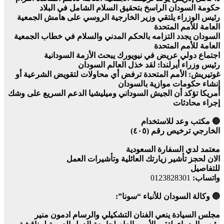
حكومة السودان الراسخ بتحقيق السلام الشامل في البلاد
رئيس الوزراء يلتقي وزير الخارجية الروسي على هامش الجمعية
العامة للأمم المتحدة
السودان يجدد التزامه بالحكم المدني والسلام في خطاب الجمعية
العامة للأمم المتحدة
اجتماع دولي عريض في نيويورك يبحث الأزمة السودانية
رئيس وزراء أيرلندا: لقد خذل العالم السودان
غوتيريش: الأمم المتحدة ترفض أي محاولات لتقويض الشرعية أو
إنشاء حكومات موازية بالسودان
أمريكا تؤكد أن الجيش السوداني وميليشيا الدعم السريع على وشك
إجراء محادثات
🔵 مكتب وعد للاستخدام
الخارجي ترخيص رقم (٤٠٥)
معتمد لدي السفارة السعودية
الان لحجز تأشير زيارتك العائلية وتأشيرات العمل
للتفاصيل
واتساب:
0123828301
🔵 وكالة السودان للأنباء “سونا”:
مجلس السيادة ينعي الفنان التشكيلي والرسام ادمون منير