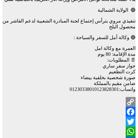
🔵 الولاية الشمالية
تنفيذي مروي يترأس إجتماع لجنة المبادرة الشعبية لدعم الفاشر من
محصول البلح
🔵 وكالة أمل للسفر والسياحة :
العمرة مع وكالة امل
مدة الإقامة: 80 يوم
📄 المطلوبات:
جواز سفر ساري
كرت التطعيم
صورة شخصية بخلفية بيضاء
ضامن مقيم بالمملكة
واتساب:01230338010123828301
Copy
Facebook
Link
Twitter