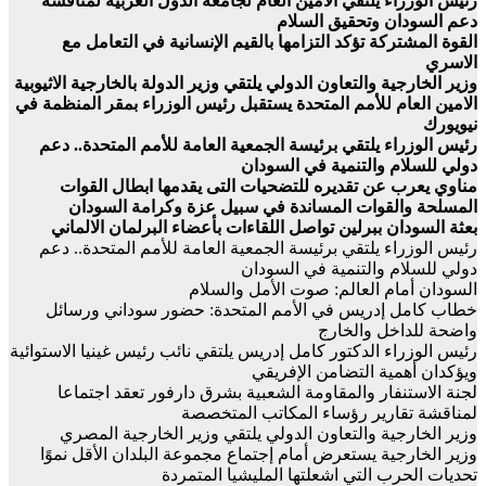
رئيس الوزراء يلتقي الأمين العام لجامعة الدول العربية لمناقشة
دعم السودان وتحقيق السلام
القوة المشتركة تؤكد التزامها بالقيم الإنسانية في التعامل مع
الاسري
وزير الخارجية والتعاون الدولي يلتقي وزير الدولة بالخارجية الاثيوبية
الامين العام للأمم المتحدة يستقبل رئيس الوزراء بمقر المنظمة في
نيويورك
رئيس الوزراء يلتقي برئيسة الجمعية العامة للأمم المتحدة.. دعم
دولي للسلام والتنمية في السودان
مناوي يعرب عن تقديره للتضحيات التى يقدمها ابطال القوات
المسلحة والقوات المساندة في سبيل عزة وكرامة السودان
بعثة السودان ببرلين تواصل اللقاءات بأعضاء البرلمان الالماني
رئيس الوزراء يلتقي برئيسة الجمعية العامة للأمم المتحدة.. دعم
دولي للسلام والتنمية في السودان
السودان أمام العالم: صوت الأمل والسلام
خطاب كامل إدريس في الأمم المتحدة: حضور سوداني ورسائل
واضحة للداخل والخارج
رئيس الوزراء الدكتور كامل إدريس يلتقي نائب رئيس غينيا الاستوائية
ويؤكدان أهمية التضامن الإفريقي
لجنة الاستنفار والمقاومة الشعبية بشرق دارفور تعقد اجتماعا
لمناقشة تقارير رؤساء المكاتب المتخصصة
وزير الخارجية والتعاون الدولي يلتقي وزير الخارجية المصري
وزير الخارجية يستعرض أمام إجتماع مجموعة البلدان الأقل نموًا
تحديات الحرب التي اشعلتها المليشيا المتمردة