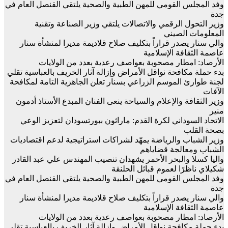
وفد المجلس القومي للمهن الطبية والصحية يلتقي القنصل العام في
جدة
وزير التحول الرقمي والاتصالات يلتقي وزير الصناعة وتقنية
المعلومات الصيني
والي سنار يصدر قراراً بتكليف صلاح قلاديمة مديرا لمنشأة سنار
عاصمة الثقافة الإسلامية
الأرصاد: امطار مصحوبة بعواصف رعدية بعدد من الولايات
بدء حملة مكافحة نواقل الأمراض وإزالة آثار الخريف بالعباسية تقلي
لجنة طوارئ الموسم الزراعي بسنار تعلن الجاهزية التامة لمكافحة
الآفات
وزير الثقافة والإعلام والسياحة ينعى الفنان المبدع الأستاذ أدمون
منير
الاتحاد السوداني لكرة القدم: ماراثون ببورتسودان لتعزيز الوعي
بصحة القلب
وزير الشباب والرياضة يمهّد لشراكات استراتيجية لدعم اقتصاديات
الشباب ومعالجة قضاياهم
واليا كسلا والبحر الأحمر يشهدان تنصيب المهندس علي عبد القادر
شكيلاي ناظرًا لعموم قبائل الحلنقة
وفد المجلس القومي للمهن الطبية والصحية يلتقي القنصل العام في
جدة
والي سنار يصدر قراراً بتكليف صلاح قلاديمة مديرا لمنشأة سنار
عاصمة الثقافة الإسلامية
الأرصاد: امطار مصحوبة بعواصف رعدية بعدد من الولايات
بدء حملة مكافحة نواقل الأمراض وإزالة آثار الخريف بالعباسية تقلي