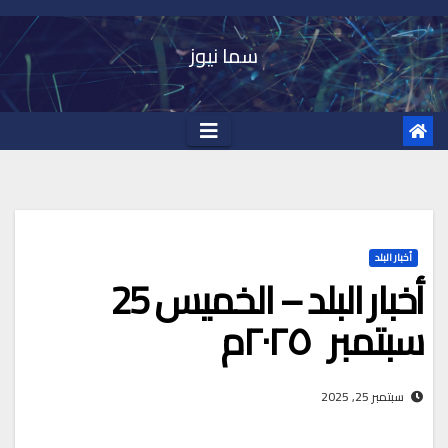
Ski
t
سما نيوز
conten
أخبار البلد
أخبار البلد – الخميس 25
سبتمبر ٢٠٢٥م
سبتمبر 25, 2025