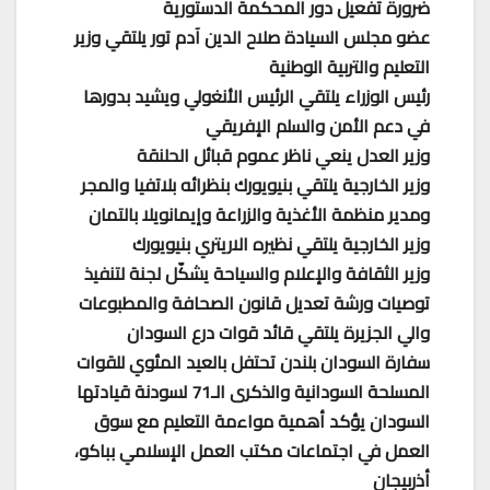
ضرورة تفعيل دور المحكمة الدستورية
عضو مجلس السيادة صلاح الدين آدم تور يلتقي وزير
التعليم والتربية الوطنية
رئيس الوزراء يلتقي الرئيس الأنغولي ويشيد بدورها
في دعم الأمن والسلم الإفريقي
وزير العدل ينعي ناظر عموم قبائل الحلنقة
وزير الخارجية يلتقي بنيويورك بنظرائه بلاتفيا والمجر
ومدير منظمة الأغذية والزراعة وإيمانويلا بالتمان
وزير الخارجية يلتقي نظيره الاريتري بنيويورك
وزير الثقافة والإعلام والسياحة يشكّل لجنة لتنفيذ
توصيات ورشة تعديل قانون الصحافة والمطبوعات
والي الجزيرة يلتقي قائد قوات درع السودان
سفارة السودان بلندن تحتفل بالعيد المئوي للقوات
المسلحة السودانية والذكرى الـ71 لسودنة قيادتها
السودان يؤكد أهمية مواءمة التعليم مع سوق
العمل في اجتماعات مكتب العمل الإسلامي بباكو،
أذربيجان