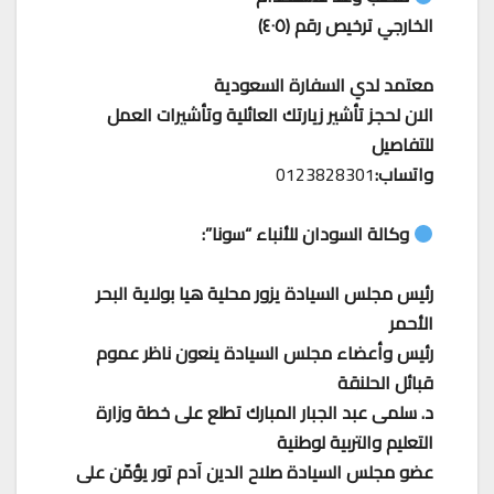
الخارجي ترخيص رقم (٤٠٥)
معتمد لدي السفارة السعودية
الان لحجز تأشير زيارتك العائلية وتأشيرات العمل
للتفاصيل
واتساب:
0123828301
وكالة السودان للأنباء “سونا”:
رئيس مجلس السيادة يزور محلية هيا بولاية البحر
الأحمر
رئيس وأعضاء مجلس السيادة ينعون ناظر عموم
قبائل الحلنقة
د. سلمى عبد الجبار المبارك تطلع على خطة وزارة
التعليم والتربية لوطنية
عضو مجلس السيادة صلاح الدين آدم تور يؤمّن على