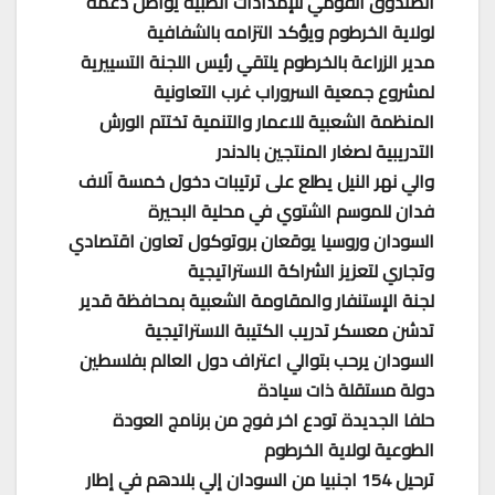
الصندوق القومي للإمدادات الطبية يواصل دعمه
لولاية الخرطوم ويؤكد التزامه بالشفافية
مدير الزراعة بالخرطوم يلتقي رئيس اللجنة التسييرية
لمشروع جمعية السروراب غرب التعاونية
المنظمة الشعبية للاعمار والتنمية تختتم الورش
التدريبية لصغار المنتجين بالدندر
والي نهر النيل يطلع على ترتيبات دخول خمسة آلاف
فدان للموسم الشتوي في محلية البحيرة
السودان وروسيا يوقعان بروتوكول تعاون اقتصادي
وتجاري لتعزيز الشراكة الاستراتيجية
لجنة الإستنفار والمقاومة الشعبية بمحافظة قدير
تدشن معسكر تدريب الكتيبة الاستراتيجية
السودان يرحب بتوالي اعتراف دول العالم بفلسطين
دولة مستقلة ذات سيادة
حلفا الجديدة تودع اخر فوج من برنامج العودة
الطوعية لولاية الخرطوم
ترحيل 154 اجنبيا من السودان إلي بلادهم في إطار