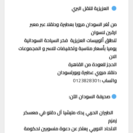
العزيزية للنقل البري
من ثغر السودان مرورا بعطبرة ودنقلا عبر معبر
ارقين لاسوان
تنطلق أتوبيسات العزيزية فخر السياحة السودانية
يوميا بأسعار مناسبة وتخفيضات للاسر و المجموعات
الان
الحجز للعودة من القاهرة
دنقلا مروي عطبرة وبورتسودان
واتساب :
0123828301
صحيفة السودان الآن:
الطيران الحربي يدك مليشيا آل دقلو في معسكر
زمزم
الاتحاد الاوربي يعتذر عن دعوة منسوبين لحكومة