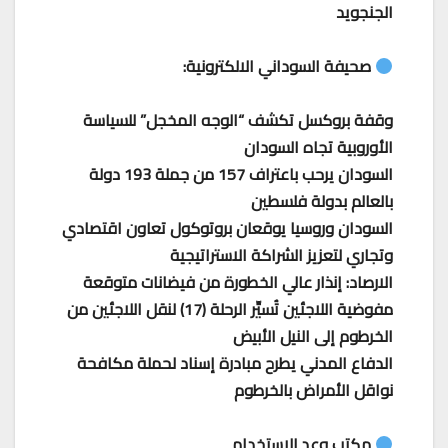
الجنجويد
صحيفة السوداني الالكترونية:
وقفة بروكسل تكشف “الوجه المخجل” للسياسة
الأوروبية تجاه السودان
السودان يرحب باعتراف 157 من جملة 193 دولة
بالعالم بدولة فلسطين
السودان وروسيا يوقعان بروتوكول تعاون اقتصادي
وتجاري لتعزيز الشراكة الاستراتيجية
الارصاد: إنذار عالي الخطورة من فيضانات متوقعة
مفوضية اللاجئين تُسيِّر الرحلة (17) لنقل اللاجئين من
الخرطوم إلى النيل الأبيض
الدفاع المدني يطرح مبادرة إسناد لحملة مكافحة
نواقل الأمراض بالخرطوم
مكتب وعد للاستخدام