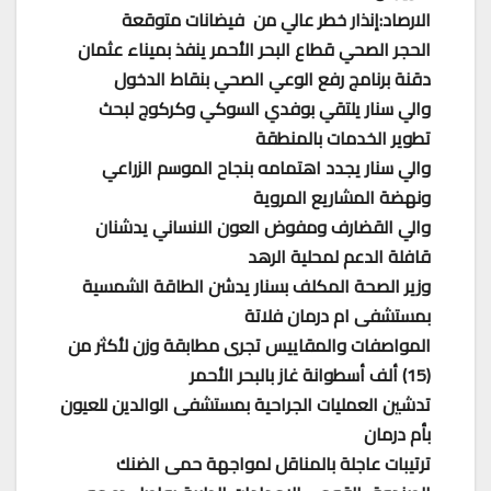
الارصاد:إنذار خطر عالي من فيضانات متوقعة
الحجر الصحي قطاع البحر الأحمر ينفذ بميناء عثمان
دقنة برنامج رفع الوعي الصحي بنقاط الدخول
والي سنار يلتقي بوفدي السوكي وكركوج لبحث
تطوير الخدمات بالمنطقة
والي سنار يجدد اهتمامه بنجاح الموسم الزراعي
ونهضة المشاريع المروية
والي القضارف ومفوض العون الانساني يدشنان
قافلة الدعم لمحلية الرهد
وزير الصحة المكلف بسنار يدشن الطاقة الشمسية
بمستشفى ام درمان فلاتة
المواصفات والمقاييس تجرى مطابقة وزن لأكثر من
(15) ألف أسطوانة غاز بالبحر الأحمر
تدشين العمليات الجراحية بمستشفى الوالدين للعيون
بأم درمان
ترتيبات عاجلة بالمناقل لمواجهة حمى الضنك