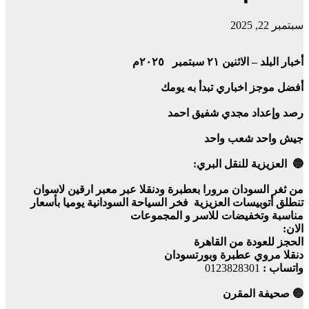
سبتمبر 22, 2025
أخبار البلد – الاثنين ٢١ سبتمبر ٢٠٢٥م
أفضل موجز اخباري تبدأ به يومك
رصد وإعداد مجدي شفيق احمد
جيش واحد شعب واحد
🔵 العزيزية للنقل البري:
من ثغر السودان مرورا بعطبرة ودنقلا عبر معبر ارقين لاسوان
تنطلق أتوبيسات العزيزية فخر السياحة السودانية يوميا بأسعار
مناسبة وتخفيضات للاسر و المجموعات
الان:
الحجز للعودة من القاهرة
دنقلا مروي عطبرة وبورتسودان
واتساب :
0123828301
🔵 صحيفة المقرن