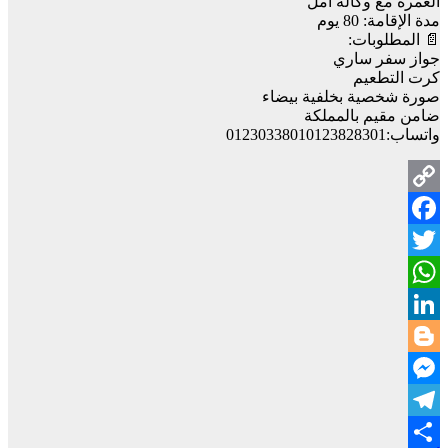
العمرة مع وكالة امل
مدة الإقامة: 80 يوم
📄 المطلوبات:
جواز سفر ساري
كرت التطعيم
صورة شخصية بخلفية بيضاء
ضامن مقيم بالمملكة
واتساب:01230338010123828301
Copy
Facebook
Link
Twitter
WhatsApp
LinkedIn
Blogger
Messenger
Telegram