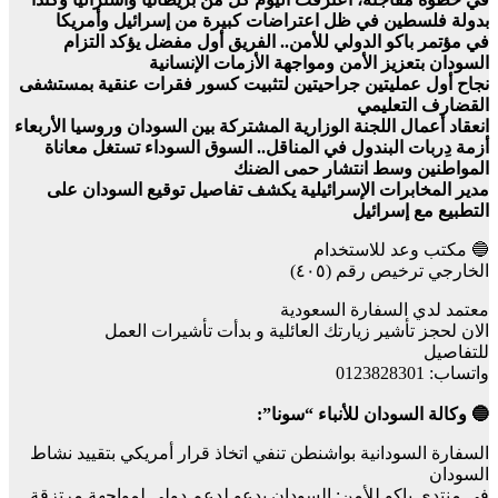
بدولة فلسطين في ظل اعتراضات كبيرة من إسرائيل وأمريكا
في مؤتمر باكو الدولي للأمن.. الفريق أول مفضل يؤكد التزام
السودان بتعزيز الأمن ومواجهة الأزمات الإنسانية
نجاح أول عمليتين جراحيتين لتثبيت كسور فقرات عنقية بمستشفى
القضارف التعليمي
انعقاد أعمال اللجنة الوزارية المشتركة بين السودان وروسيا الأربعاء
أزمة دِربات البندول في المناقل.. السوق السوداء تستغل معاناة
المواطنين وسط انتشار حمى الضنك
مدير المخابرات الإسرائيلية يكشف تفاصيل توقيع السودان على
التطبيع مع إسرائيل
🔵 مكتب وعد للاستخدام
الخارجي ترخيص رقم (٤٠٥)
معتمد لدي السفارة السعودية
الان لحجز تأشير زيارتك العائلية و بدأت تأشيرات العمل
للتفاصيل
واتساب: 0123828301
🔵 وكالة السودان للأنباء “سونا”:
السفارة السودانية بواشنطن تنفي اتخاذ قرار أمريكي بتقييد نشاط
السودان
في منتدى باكو للأمن: السودان يدعو لدعم دولي لمواجهة مرتزقة