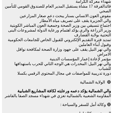
شهداء معركة الكرامة
قائدالفرقة 17 مشاة يستقبل المدير العام للصندوق القومي للتأمين
الصحي
مفوض العون الانساني بسنار يبحث دعم صغار المزارعين
والي الجزيرة يقف على تصريف مياه الأمطار
اجتماع تنسيقي بين وزير الصحة وجمعية العون المباشر الكويتية
وزير الزراعة والري يؤكد اهتمام ورعاية الدولة لمشروعات البنى
التحتية بولاية القضارف
تمديد فترة التقديم الإلكتروني للقبول الخاص للجامعات الحكومية
وقبول أبناء العاملين
والي نهر النيل يقف على جهود وزارة الصحة لمكافحة نواقل
الامراض
مؤتمر لإعادة إعمار المؤسسات الدينية
والي نهر النيل: المخدرات هي الوجه الثاني للحرب باستهدافها
للشباب
دورة تدريبية للمواصفات في مجال المحتوى الرقمي بكسلا
🔵 الولاية الشمالية
والي الشمالية يؤكد دعمه ورعايته لكافة المشاريع الشبابية
المقاومة الشعبية بالشمالية تعزي في شهداء مسجد الصفا بالفاشر
🔵 وكالة أمل للسفر والسياحة :