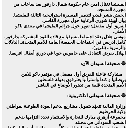
المليشيا تغتال امين عام حكومة شمال دارفور بعد ساعات من
مجزرة المسجد.
الجيش ينشر فيديو لتدمير المسيرة استراتيجية الثالثة للمليشيا.
بيان لهيئة شورى الزغاوة حول مجزرة الفاشر.
الفريق أول مفضل: تنوير حول جرائم المليشيا في منتدى باكو
الأمني.
موسى هلال يعقد اجتماعا تنسيقيا مع قادة القوة المشتركة بدارفور.
كامل ادريس في اجتماعات الجمعية العامة للامم المتحدة.. الدلالات
والرمزية.. (تقرير).
الهلال يفرض التعادل على جاموس جوبا في دوري أبطال افريقيا.
🔵 صحيفة السودان الآن:
مشاركة فاعلة للفريق أول مفضل في مؤتمر باكو للامن
بريطانيا و كندا واستراليا يعترفون بدولة فلسطين
الأمم المتحدة قلقة من تدهور الأوضاع في الفاشر
🔵 صحيفة السوداني الالكترونية:
وزارة المالية تتعهّد بتمويل مشاريع لدعم العودة الطوعية لمواطني
ولاية الخرطوم
مجموعة أزهري مبارك للتجارة والاستثمار تجدد التزامها بدعم
الشعب السوداني في محنته
في خطوة مفاجئة، اعترفت اليوم كلٌّ من بريطانيا وأستراليا وكندا