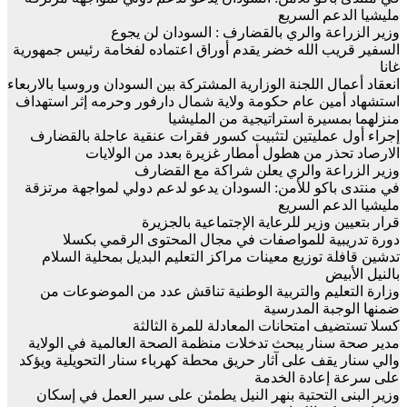
مليشيا الدعم السريع
وزير الزراعة والري بالقضارف : السودان لن يجوع
السفير قريب الله خضر يقدم أوراق اعتماده لفخامة رئيس جمهورية
غانا
انعقاد أعمال اللجنة الوزارية المشتركة بين السودان وروسيا بالاربعاء
استشهاد أمين عام حكومة ولاية شمال دارفور وحرمه إثر استهداف
منزلهما بمسيرة استراتيجية من المليشيا
إجراء أول عمليتين لتثبيت كسور فقرات عنقية عاجلة بالقضارف
الارصاد تحذر من هطول أمطار غزيرة بعدد من الولايات
وزير الزراعة والري يعلن شراكة مع القضارف
في منتدى باكو للأمن: السودان يدعو لدعم دولي لمواجهة مرتزقة
مليشيا الدعم السريع
قرار بتعيين وزير للرعاية الإجتماعية بالجزيرة
دورة تدريبية للمواصفات في مجال المحتوى الرقمي بكسلا
تدشين قافلة توزيع معينات مراكز التعليم البديل بمحلية السلام
بالنيل الأبيض
وزارة التعليم والتربية الوطنية تناقش عدد من الموضوعات من
ضمنها الوجبة المدرسية
كسلا تستضيف امتحانات المعادلة للمرة الثالثة
مدير صحة سنار يبحث تدخلات منظمة الصحة العالمية في الولاية
والي سنار يقف على آثار حريق محطة كهرباء سنار التحويلية ويؤكد
على سرعة إعادة الخدمة
وزير البنى التحتية بنهر النيل يطمئن على سير العمل في إسكان