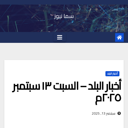
Ski
t
سما نيوز
conten
أخبار البلد
أخبار البلد – السبت ١٣ سبتمبر
٢٠٢٥م
سبتمبر 13, 2025