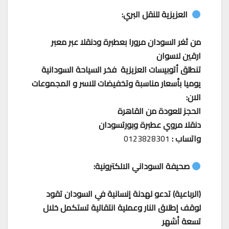
العزيزية للنقل البري:
من ثغر السودان مرورا بعطبرة ودنقلا عبر معبر
ارقين لاسوان
تنطلق أتوبيسات العزيزية فخر السياحة السودانية
يوميا بأسعار مناسبة وتخفيضات للاسر و المجموعات
الان:
الحجز للعودة من القاهرة
دنقلا مروي عطبرة وبورتسودان
واتساب :
0123828301
صحيفة السوداني الالكترونية:
(الرباعية) تدعو لهدنة إنسانية في السودان تقود
لوقف إطلاق النار وعملية انتقالية تستكمل خلال
تسعة أشهر