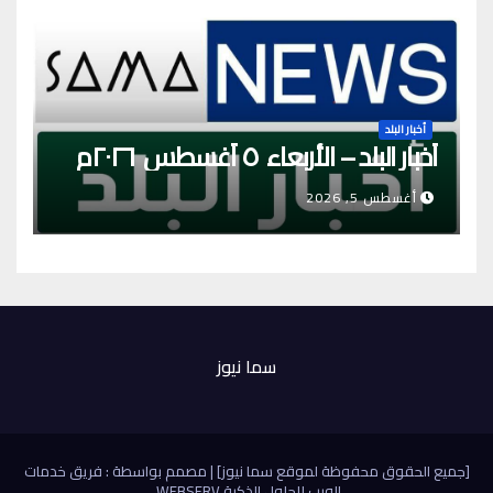
أخبار البلد
أخبار البلد – الأربعاء ٥ أغسطس ٢٠٢٦م
أغسطس 5, 2026
سما نيوز
[جميع الحقوق محفوظة لموقع سما نيوز]
|
مصمم بواسطة : فريق خدمات
الويب للحلول الذكية
WEBSERV
.