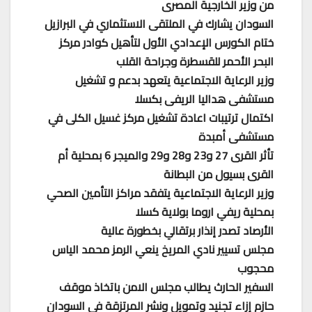
من وزير الخارجية المصرى
السودان يشارك في الملتقى الاستثماري في البرازيل
ختام الكورس الإعدادي الأول لتأهيل كوادر مركز
البحر الأحمر للقسطرة وجراحة القلب
وزير الرعاية الاجتماعية يتعهد بدعم و تشغيل
مستشفى هداليا الريفى بكسلا
اكتمال ترتيبات اعادة تشغيل مركز غسيل الكلى في
مستشفى أمبدة
تأثر القرى 27 و23 و28 و29 والميجر 6 بمحلية أم
القرى بسيول من البطانة
وزير الرعاية الاجتماعية يتفقد مراكز التأمين الصحي
بمحلية ريفي اروما بولاية كسلا
الأرصاد تصدر إنذار برتقالي بخطورة عالية
مجلس تسيير نادي المريخ ينعي الرمز محمد الياس
محجوب
السفير الحارث يطالب مجلس الامن باتخاذ موقف
حازم إزاء تجنيد وتمويل ونشر المرتزقة في السودان