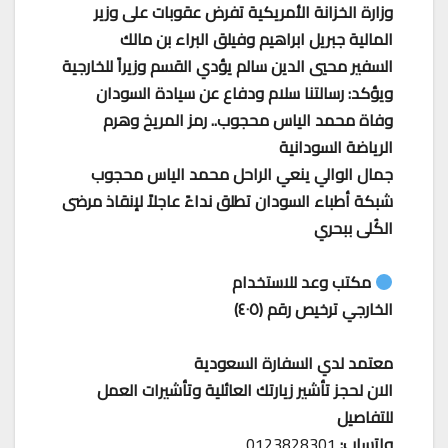
وزارة الخزانة الأمريكية تفرض عقوبات على وزير
المالية جبريل ابراهيم وفيلق البراء بن مالك
السفير محيي الدين سالم يؤدي القسم وزيراً للخارجية
ويؤكد: رسالتنا سلام ودفاع عن سيادة السودان
وفاة محمد الياس محجوب.. رمز المريخ وهرم
الرياضة السودانية
جمال الوالي ينعي الراحل محمد الياس محجوب
شبكة أطباء السودان تطلق نداءً عاجلاً لإنقاذ مرضى
الكُلى ببحري
مكتب وعد للاستخدام
الخارجي ترخيص رقم (٤٠٥)
معتمد لدي السفارة السعودية
الان لحجز تأشير زيارتك العائلية وتأشيرات العمل
للتفاصيل
واتساب:
0123828301