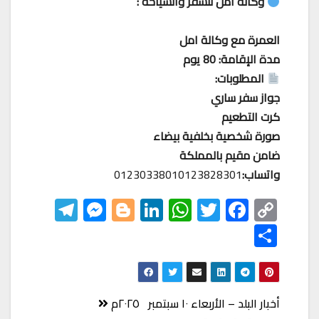
وكالة أمل للسفر والسياحة :
العمرة مع وكالة امل
مدة الإقامة: 80 يوم
المطلوبات:
جواز سفر ساري
كرت التطعيم
صورة شخصية بخلفية بيضاء
ضامن مقيم بالمملكة
واتساب:
01230338010123828301
Te
M
Bl
Li
W
T
F
C
le
es
o
nk
h
wi
ac
o
S
gr
se
gg
ed
at
tt
eb
p
h
a
n
er
In
s
er
o
y
ar
m
ge
A
o
Li
e
تصفّح
أخبار البلد – الأربعاء ١٠ سبتمبر ٢٠٢٥م