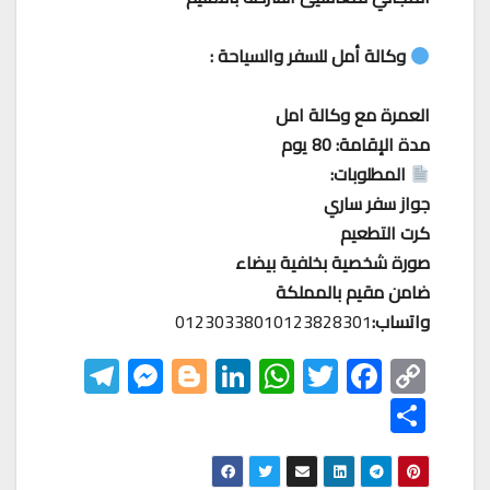
وكالة أمل للسفر والسياحة :
العمرة مع وكالة امل
مدة الإقامة: 80 يوم
المطلوبات:
جواز سفر ساري
كرت التطعيم
صورة شخصية بخلفية بيضاء
ضامن مقيم بالمملكة
واتساب:
01230338010123828301
Te
M
Bl
Li
W
T
F
C
le
es
o
nk
h
wi
ac
o
S
gr
se
gg
ed
at
tt
eb
p
h
a
n
er
In
s
er
o
y
ar