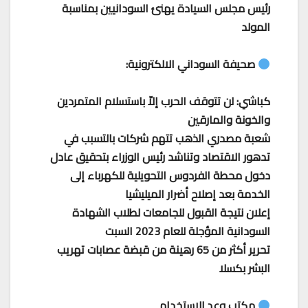
رئيس مجلس السيادة يهنئ السودانيين بمناسبة
المولد
صحيفة السوداني الالكترونية:
كباشي: لن تتوقف الحرب إلاّ باستسلام المتمردين
والخونة والمارقين
شعبة مصدري الذهب تتهم شركات بالتسبب في
تدهور الاقتصاد وتناشد رئيس الوزراء بتحقيق عادل
دخول محطة الفردوس التحويلية للكهرباء إلى
الخدمة بعد إصلاح أضرار الميليشيا
إعلان نتيجة القبول للجامعات لطلاب الشهادة
السودانية المؤجلة للعام 2023 السبت
تحرير أكثر من 65 رهينة من قبضة عصابات تهريب
البشر بكسلا
مكتب وعد للاستخدام