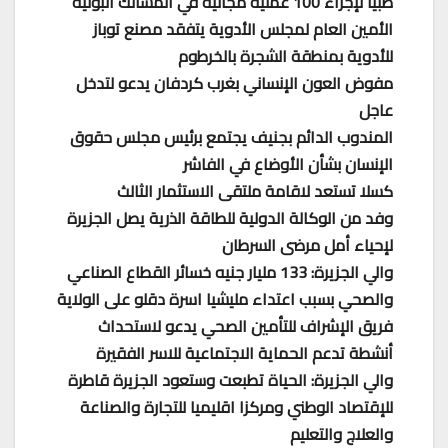
طبياً لإجراء 100 عملية مجانية في المسالك البولية
الأمين العام لمجلس الأدوية يتفقد مصنع توباز
للأدوية بمنطقة الشجرة بالخرطوم
مفوض العون الإنساني بغرب كردفان يدعو لتدخل
عاجل
المندوب الدائم بجنيف يجتمع برئيس مجلس حقوق
الإنسان بشأن الأوضاع في الفاشر
كسلا تستعد لاقامة ملتقى الاستثمار الثالث
وفد من الوكالة الدولية للطاقة الذرية يصل الجزيرة
لإحياء أمل مرضى السرطان
والي الجزيرة: 133 مليار جنيه خسائر القطاع الصناعي
والصحي بسبب اعتداء مليشيا اسرة دقلو على الولاية
فريق الإشراف للتأمين الصحي يدعو لاستحداث
أنشطة تدعم الحماية الاجتماعية للاسر الفقيرة
والي الجزيرة: الحياة تطبعت وستعود الجزيرة قاطرة
للإقتصاد الوطني ومركزا اقليميا للتجارة والصناعة
والعلاج والتعليم