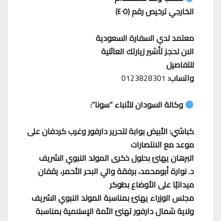
الخارجي ترخيص رقم (٤٠٥)
معتمد لدي السفارة السعودية
الان لحجز تأشير زيارتك العائلية
للتفاصيل
واتساب:
0123828301
وكالة السودان للأنباء “سونا”:
كباشي: الأبيض بوابة لتحرير دارفور وغرب كردفان على
موعد مع الانتصارات
البرهان يهنئ بحلول ذكرى المولد النبوي الشريف
د. نوارة أبومحمد، برفقة والي البحر الأحمر، يقفان
ميدانيًا على الأوضاع بطوكر
مجلس الوزراء يهنئ بمناسبة المولد النبوي الشريف
ولاية شمال دارفور تهنئ الأمة الإسلامية بمناسبة