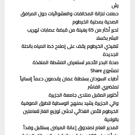
رش
حملات لازالة المخالفات والعشوائيات حول المرافق
الصحية بمحلية الخرطوم
تحرر أكثر من 65 رهينة من قبضة عصابات تهريب
البشر بكسلا
تنفيذي الخرطوم يقف على إصلاح خط المياه بالحلة
الجديدة
صحة البحر الأحمر تستعرض الانشطة المنفذة
لمشروع Share
أطباء السودان بسلطنة عمان يقدمون دعماً إنسانياً
لمتضرري الفاشر
أكتوبر المقبل منتدى جامعة الجزيرة
والي الجزيرة يشيد بمنهج الوسطية للطرق الصوفية
الخرطوم للأمن الغذائي تدشن توزيع الغاز للعاملين
بالولاية
المدير العام لصندوق إعانة المرضى يستقبل وفداً