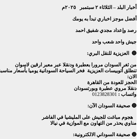
أخبار البلد – الثلاثاء ٢ سبتمبر ٢٠٢٥م
أفضل موجز اخباري تبدأ به يومك
رصد وإعداد مجدي شفيق احمد
جيش واحد شعب واحد
🔵 العزيزية للنقل البري:
من ثغر السودان مرورا بعطبرة ودنقلا عبر معبر ارقين لاسوان
تنطلق أتوبيسات العزيزية فخر السياحة السودانية يوميا بأسعار مناس
الان:
الحجز للعودة من القاهرة
دنقلا مروي عطبرة وبورتسودان
واتساب :
0123828301
🔵 صحيفة السودان الآن:
هجوم مباغت للجيش على المليشيا في الفاشر
مناوي يحذر من التهاون مع الموازية في نيالا
🔵 صحيفة السوداني الالكترونية: