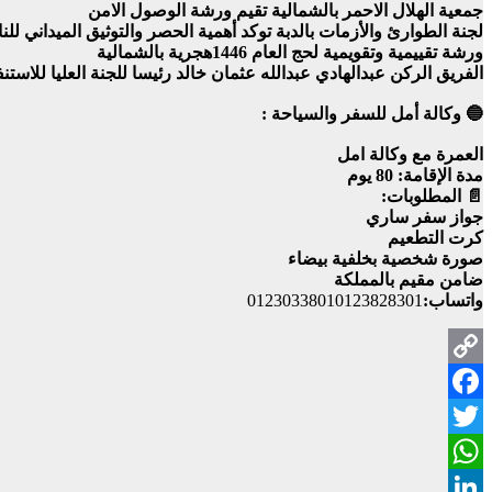
جمعية الهلال الاحمر بالشمالية تقيم ورشة الوصول الامن
لجنة الطوارئ والأزمات بالدبة توكد أهمية الحصر والتوثيق الميداني للن
ورشة تقييمية وتقويمية لحج العام 1446هجرية بالشمالية
الفريق الركن عبدالهادي عبدالله عثمان خالد رئيسا للجنة العليا للاستن
🔵 وكالة أمل للسفر والسياحة :
العمرة مع وكالة امل
مدة الإقامة: 80 يوم
📄 المطلوبات:
جواز سفر ساري
كرت التطعيم
صورة شخصية بخلفية بيضاء
ضامن مقيم بالمملكة
واتساب:
01230338010123828301
Copy
Facebook
Link
Twitter
WhatsApp