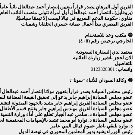
الفريق أول البرهان يصدر قراراً بتعيين إنتصار أحمد عبدالعال نائباً عام
(بروفايل).. انتصار أحمد عبدالعال أول امرأة تتولى منصب النائب العام
مناوي: حكومة الدعم السريع في نيالا ليست إلا تيممًا سياسيًا،
الفريق المصري يبدأ أعمال صيانة جسري الحلفايا وشمبات
🔵 مكتب وعد للاستخدام
الخارجي ترخيص رقم (٤٠٥)
معتمد لدي السفارة السعودية
الان لحجز تأشير زيارتك العائلية
للتفاصيل
واتساب:
0123828301
🔵 وكالة السودان للأنباء “سونا”:
رئيس مجلس السيادة يصدر قراراً بتعيين مولانا إنتصار أحمد عبدالعال أح
عضو مجلس السيادة إبراهيم جابر يدعو إلى تحقيق القيمة المضافة للم
عضو مجلس السيادة الفريق إبراهيم جابر يشيد بالجهود المبذولة لت
عضو مجلس السيادة الفريق مهندس إبراهيم جابر يفتتح قسم الأطفال
عضو مجلس السيادة د. سلمى عبد الجبار تطّلع على أداء وزارة التنمية ا
عضو مجلس السيادة د. نوارة أبو محمد تشيد بالإسهامات المجتمعية لج
د. نوارة تلتقي ناظر عموم قبائل البني عامر
رئيس الوزراء يشيد بدور المعلمين المحوري في نهضة الدول