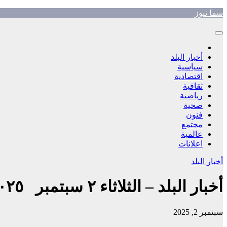
Skip
سما نيوز
to
content
أخبار البلد
سياسية
اقتصادية
ثقافية
رياضية
صحية
فنون
مجتمع
عالمية
اعلانات
أخبار البلد
أخبار البلد – الثلاثاء ٢ سبتمبر ٢٠٢٥م
سبتمبر 2, 2025