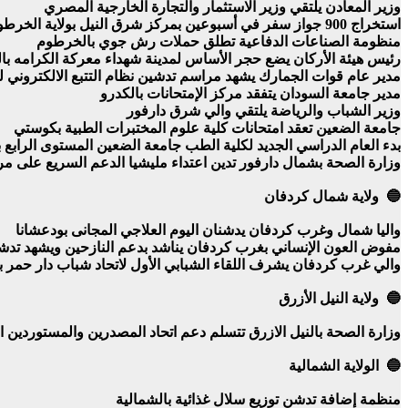
وزير المعادن يلتقي وزير الاستثمار والتجارة الخارجية المصري
استخراج 900 جواز سفر في أسبوعين بمركز شرق النيل بولاية الخرطوم
منظومة الصناعات الدفاعية تطلق حملات رش جوي بالخرطوم
رئيس هيئة الأركان يضع حجر الأساس لمدينة شهداء معركة الكرامه بال
مدير عام قوات الجمارك يشهد مراسم تدشين نظام التتبع الالكتروني ل
مدير جامعة السودان يتفقد مركز الإمتحانات بالكدرو
وزير الشباب والرياضة يلتقي والي شرق دارفور
جامعة الضعين تعقد امتحانات كلية علوم المختبرات الطبية بكوستي
بدء العام الدراسي الجديد لكلية الطب جامعة الضعين المستوى الرابع
وزارة الصحة بشمال دارفور تدين اعتداء مليشيا الدعم السريع على 
🔵 ولاية شمال كردفان
واليا شمال وغرب كردفان يدشنان اليوم العلاجي المجانى بودعشانا
مفوض العون الإنساني بغرب كردفان يناشد بدعم النازحين ويشهد تدشي
والي غرب كردفان يشرف اللقاء الشبابي الأول لاتحاد شباب دار حمر با
🔵 ولاية النيل الأزرق
وزارة الصحة بالنيل الازرق تتسلم دعم اتحاد المصدرين والمستوردين 
🔵 الولاية الشمالية
منظمة إضافة تدشن توزيع سلال غذائية بالشمالية