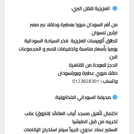
العزيزية للنقل البري:
من ثغر السودان مرورا بعطبرة ودنقلا عبر معبر
ارقين لاسوان
تنطلق أتوبيسات العزيزية فخر السياحة السودانية
يوميا بأسعار مناسبة وتخفيضات للاسر و المجموعات
الان:
الحجز للعودة من القاهرة
دنقلا مروي عطبرة وبورتسودان
واتساب :
0123828301
صحيفة السوداني الالكترونية:
اكتمال تأهيل مسجد أرباب العقائد (فاروق) عقب
تخريبه من قبل المليشيا
السفير عماد عدوي: قريباً سيتم استخراج الإقامات