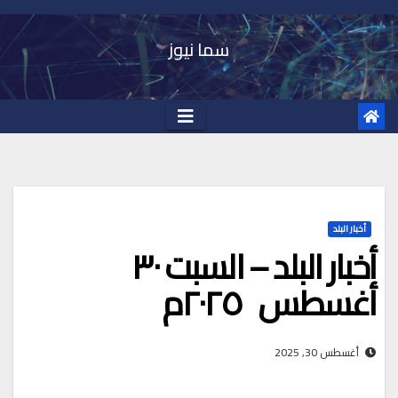
Ski
t
سما نيوز
conten
أخبار البلد
أخبار البلد – السبت ٣٠
أغسطس ٢٠٢٥م
أغسطس 30, 2025