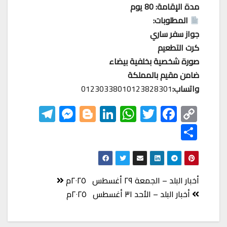
مدة الإقامة: 80 يوم
المطلوبات:
جواز سفر ساري
كرت التطعيم
صورة شخصية بخلفية بيضاء
ضامن مقيم بالمملكة
واتساب:
01230338010123828301
Te
M
Bl
Li
W
T
F
C
le
es
o
nk
h
wi
ac
o
S
gr
se
gg
ed
at
tt
eb
p
h
a
n
er
In
s
er
o
y
ar
m
ge
A
o
Li
e
تصفّح
أخبار البلد – الجمعة ٢٩ أغسطس ٢٠٢٥م
r
p
k
nk
المقالات
أخبار البلد – الأحد ٣١ أغسطس ٢٠٢٥م
p