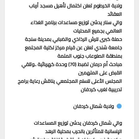
ولاية الخرطوم تعلن اكتمال تأهيل مسجد أرباب
العقائد
والي سنار يدشن توزيع مساعدات برنامج الغذاء
العالمي بجميع المحليات
حملة كبرى للرش الرذاذي والضبابي بمدينة سنجة
جامعة شندي تعلن عن قيام مركز لكلية المجتمع
بمنطقة الصلوعاب جنوب المتمة
مباحث أم درمان تضبط (70) وحدة كهربائية ..وتلقي
القبض على المتهمين
المجلس الأعلى للسلم المجتمعي يناقش رعاية برامج
تدريبية لغرب كردفان
ولاية شمال كردفان
والي شمال كردفان يدشن توزيع المساعدات
الإنسانية للمتأثرين بالحرب بمحلية الرهد