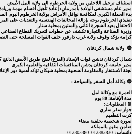
استئناف ترحيل اللاجئين من ولاية الخرطوم الى ولاية النيل الأبيض
مدير عام مستشفى الولادة بأمدرمان: إعادة تأهيل أقسام مهمة وزيادة 
بدء الحملة الكبرى لمكافحة نواقل الأمراض بولاية الخرطوم اليوم ال
تنفيذي الخرطوم يوجه بإزالة المخالفات الهندسية والتعديات على المرا
الاحتفال بعيد الشجرة الثاني والستين بمحلية سنار
وزيرة الصناعة والتجارة تكشف عن خطوات لتحريك القطاع الصناعي ب
كرامة يؤكد وقوف ولاية غرب دارفور خلف القوات المسلحة حتى النص
🔵 ولاية شمال كردفان
شمال كردفان تدشن قوات الإسناد (الفزع) لفتح طريق الأبيض الدلنج
مدير جامعة كردفان يدشن المنافسات الثقافية والعلمية الكبرى
لجنة الاستنفار والمقاومة الشعبية بمحلية شيكان تؤكد أهمية دور الإ
🔵 وكالة أمل للسفر والسياحة :
العمرة مع وكالة امل
مدة الإقامة: 80 يوم
📄 المطلوبات:
جواز سفر ساري
كرت التطعيم
صورة شخصية بخلفية بيضاء
ضامن مقيم بالمملكة
واتساب:
01230338010123828301