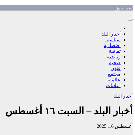
Skip
سما نيوز
to
content
أخبار البلد
سياسية
اقتصادية
ثقافية
رياضية
صحية
فنون
مجتمع
عالمية
اعلانات
أخبار البلد
أخبار البلد – السبت ١٦ أغسطس ٢٠٢٥م
أغسطس 16, 2025