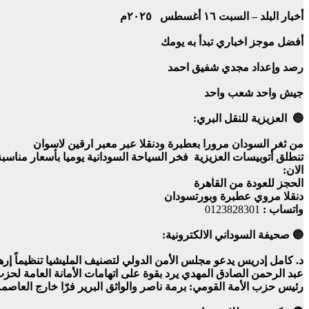
أخبار البلد – السبت ١٦ أغسطس ٢٠٢٥م
أفضل موجز اخباري تبدأ به يومك
رصد وإعداد مجدي شفيق احمد
جيش واحد شعب واحد
🔵 العزيزية للنقل البري:
من ثغر السودان مرورا بعطبرة ودنقلا عبر معبر ارقين لاسوان
تنطلق أتوبيسات العزيزية فخر السياحة السودانية يوميا بأسعار مناس
الان:
الحجز للعودة من القاهرة
دنقلا مروي عطبرة وبورتسودان
واتساب :
0123828301
🔵 صحيفة السوداني الالكترونية:
د. كامل إدريس يدعو مجلس الأمن الدولي لتصنيف المليشيا تنظيماً إرها
عبد الرحمن الصادق المهدي يرد بقوة على اتهامات الأمانة العامة لحزب
رئيس حزب الأمة القومي: برمة ناصر والواثق البرير فرّا خارج العا