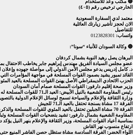
🔵 مكتب وعد للاستخدام
الخارجي ترخيص رقم (٤٠٥)
معتمد لدي السفارة السعودية
الان لحجز تأشير زيارتك العائلية
للتفاصيل
واتساب:
0123828301
🔵 وكالة السودان للأنباء “سونا”:
البرهان يصل رهيد النوبة بشمال كردفان
عضو مجلس السيادة الفريق مهندس إبراهيم جابر يخاطب الاحتفال بمئ
د. كامل إدريس يدعو مجلس الأمن الدولي إلى مواصلة جهوده وإعلان الملي
القائد تمبور يشيد بصمود القوات المسلحة في مواجهة المؤامرات الت
الحزب الاتحادي الديمقراطي الأصل يهنئ القوات المسلحة بالعيد المئوي
وزير صحة إقليم دارفور: القوات المسلحة صمام أمان السودان
رئيس المقاومة الشعبية بالنيل الأبيض: العيد الـ71 للقوات المسلحة له مذاق خاص في ظل معركة الكرامة
وزارة الثقافة والإعلام والسياحة تسمح لوسائل الإعلام الدولية بالتصو
الفرقة 17 مشاة بسنجة تحتفل بالعيد الـ71 للجيش
الفرقة 70 مشاة الجبلين تحتفل بالعيد المئوي للقوات المسلحة والذكرى 71 لسودنتها
المقاومة الشعبية بشمال دارفور: تشيد بتضحيات القوات المسلحة وثب
بمناسبة أعياد القوات المسلحة، وزير الثقافة والإعلام بنهر النيل يؤكد
ارتفاع منسوب نهر القاش
اللواء الخضر: الفرقة السادسة مشاة ستظل حصن الفاشر المنيع حتى 