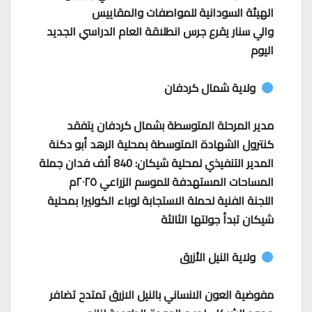
الهيئة السودانية للمواصفات والمقاييس
والي سنار يقرع جرس انطلاقة العام الدراسي الجديد
اليوم
ولاية شمال كردفان
مدير المرحلة المتوسطة بشمال كردفان يتفقد
كنترول الشهادة المتوسطة بمحلية الرهد أبو دكنة
المدير التنفيذي لمحلية شيكان: 840 ألف فدان جملة
المساحات المستهدفة للموسم الزراعي ٢٠٢٥م
اللجنة الفنية لحملة الاستجابة لوباء الكوليرا بمحلية
شيكان تبدأ جولتها الثالثة
ولاية النيل الأزرق
مفوضية العون الانساني بالنيل الازرق تمتدح تضافر