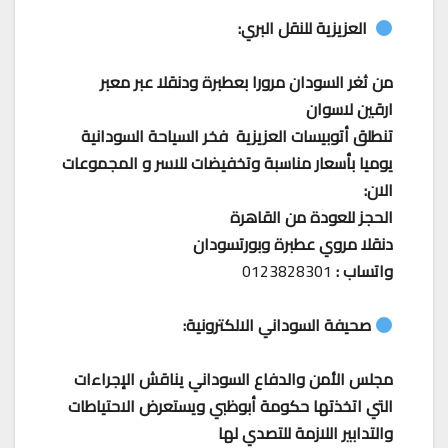
العزيزية للنقل البري:
من ثغر السودان مرورا بعطبرة ودنقلا عبر معبر
ارقين لاسوان
تنطلق أتوبيسات العزيزية فخر السياحة السودانية
يوميا بأسعار مناسبة وتخفيضات للاسر و المجموعات
الان:
الحجز للعودة من القاهرة
دنقلا مروي عطبرة وبورتسودان
واتساب :
0123828301
صحيفة السوداني الالكترونية:
مجلس الأمن والدفاع السوداني يناقش الإجراءات
التي اتخذتها حكومة أبوظبي ويستعرض الاحتياطات
والتدابير اللازمة للتصدي لها