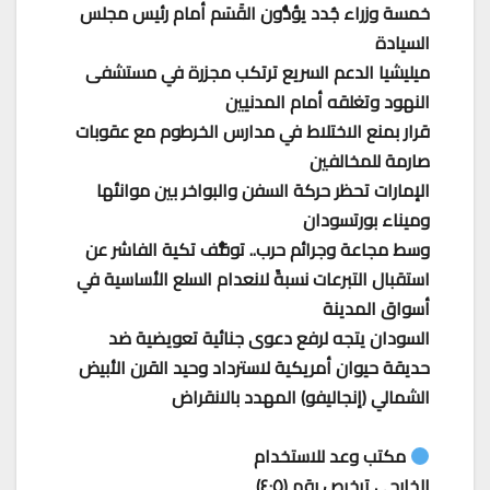
خمسة وزراء جُدد يؤدُّون القَسَم أمام رئيس مجلس
السيادة
ميليشيا الدعم السريع ترتكب مجزرة في مستشفى
النهود وتغلقه أمام المدنيين
قرار بمنع الاختلاط في مدارس الخرطوم مع عقوبات
صارمة للمخالفين
الإمارات تحظر حركة السفن والبواخر بين موانئها
وميناء بورتسودان
وسط مجاعة وجرائم حرب.. توقُّف تكية الفاشر عن
استقبال التبرعات نسبةً لانعدام السلع الأساسية في
أسواق المدينة
السودان يتجه لرفع دعوى جنائية تعويضية ضد
حديقة حيوان أمريكية لاسترداد وحيد القرن الأبيض
الشمالي (إنجاليفو) المهدد بالانقراض
مكتب وعد للاستخدام
الخارجي ترخيص رقم (٤٠٥)