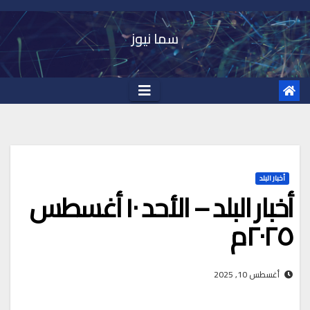
Ski
t
سما نيوز
conten
أخبار البلد
أخبار البلد – الأحد ١٠ أغسطس
٢٠٢٥م
أغسطس 10, 2025