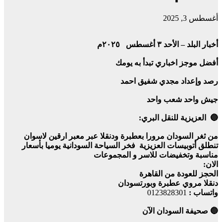
أغسطس 3, 2025
أخبار البلد – الأحد ٣ أغسطس ٢٠٢٥م
أفضل موجز اخباري تبدأ به يومك
رصد وإعداد مجدي شفيق احمد
جيش واحد شعب واحد
🔵 العزيزية للنقل البري:
من ثغر السودان مرورا بعطبرة ودنقلا عبر معبر ارقين لاسوان
تنطلق أتوبيسات العزيزية فخر السياحة السودانية يوميا بأسعار
مناسبة وتخفيضات للاسر و المجموعات
الان:
الحجز للعودة من القاهرة
دنقلا مروي عطبرة وبورتسودان
واتساب :
0123828301
🔵 صحيفة السودان الآن