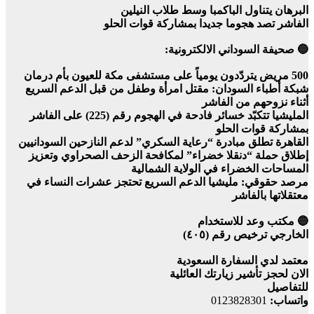
البرهان يتناول الباكمبا وسط طلاب النيلين
الفاشر تصد هجوما جديدا بمشاركة قوات الحلو
🔵 صحيفة السوداني الالكترونية:
500 مريض يتردّدون يومياً على مستشفى مكة للعيون بأم درمان
شبكة أطباء السودان: مقتل امرأة وطفل من قبل الدعم السريع
أثناء نزوحهم من الفاشر
المليشيا تتكبّد خسائر فادحة في الهجوم رقم (225) على الفاشر
بمشاركة قوات الحلو
القاهرة تطلق مبادرة “رعاية السكري” لدعم النازحين السودانيين
إطلاق حملة “دنقلا خضراء” لمكافحة الزحف الصحراوي وتعزيز
المساحات الخضراء في الولاية الشمالية
مرصد حقوقي: مليشيا الدعم السريع تحتجز عشرات النساء في
معتقلاتها بالفاشر
🔵 مكتب وعد للاستخدام
الخارجي ترخيص رقم (٤٠٥)
معتمد لدي السفارة السعودية
الان لحجز تأشير زيارتك العائلية
للتفاصيل
واتساب:
0123828301