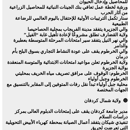
للمحاصيل وإدخال الحيوان
ورشة لخطة عمل تعافي بنك الجينات النباتية للمحاصيل الزراعية
من آثار الحرب
سنار تكمل الترتيبات الأولية للإحتفال باليوم العالمي للرضاعة
الطبيعية
والي الجزيرة يتفقد مدينة الفريجاب بمحلية الحصاحيصا
ولاية القضارف تطلق مشروعًا لإعادة تأهيل غابة “الفيل”
والي نهر النيل يتفقد سير امتحانات المرحلة المتوسطة بعطبرة
والدامر
والي الخرطوم يقف على عودة النشاط التجاري بسوق البلح بأم
درمان
ولاية الخرطوم تعلن مواعيد امتحانات الابتدائية والمتوسة المنعقدة
بولاية الجزيرة
الخرطوم: الوقوف على مرافق تصريف مياه الخريف بمحليتي
الخرطوم وجبل أولياء
محلية جبل أولياء تبدأ نقل رفات المتوفين إلى المقابر بالتنسيق مع
الجهات المختصة
🔵 ولاية شمال كردفان
مدير جامعة كردفان يقف على إمتحانات الدبلوم العالى بمركز
دراسات السلام
تنفيذي شيكان يتفقد أعمال الصيانة بمحطة كهرباء الأبيض التحويلية
التي تعرضت لحريق