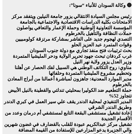
🔵 وكالة السودان للأنباء “سونا”:
رئيس مجلس السيادة الانتقالي يزور جامعة النيلين ويتفقد مركز
الامتحانات بكلية الدراسات الاقتصادية والاجتماعية بالجامعة
المؤسسة التعاونية الوطنية وحملة الإعمار والتعافي يواصلون
حملات النظافة والتأهيل بالخرطوم
التصدي لهجوم جديد على الفاشر بمشاركة مرتزقة كولومبيين
وقوات المتمرد عبد العزيز الحلو
بحث ترتيبات فتح منفذ تجاري مع دولة جنوب السودان
غرب كردفان تبحث جهود تحرير الولاية ودحر المليشيا المتمردة
وزير العدل يزور ولاية نهر النيل
مناوي: روح التكاتف الوطني هي السبيل لفك الحصار عن أهلنا
وتحطيم مشروع المليشيا المتمردة وحلفائها
مدير الموارد المعدنية: جاهزون لمباشرة أعمالنا من أبراج المعادن
بالخرطوم
حملة التطعيم ضد الكوليرا بمحليتي تندلتي والقطينة بالنيل الأبيض
تتجاوز 52%
المدير التنفيذي لمحلية الدندر يقف علي سير العمل في كبري الدندر
وطريق الدندر الشرقي
إعادة تشغيل مستشفى البقعة التابع لمستشفي أم درمان وعدد من
الأقسام الجديدة
تشغيل مركز عبدالكريم عبودة للقلب بالقضارف في غضون شهرين
والي الجزيرة يدعو المزارعين للإستفادة من القيمة المضافة