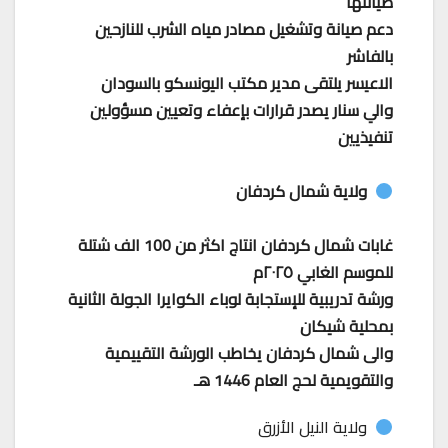
صيانتها
دعم صيانة وتشغيل مصادر مياه الشرب للنازحين
بالفاشر
الاعيسر يلتقى مدير مكتب اليونسكو بالسودان
والي سنار يصدر قرارات بإعفاء وتعيين مسؤولين
تنفيذيين
ولاية شمال كردفان
غابات شمال كردفان انتاج اكثر من 100 الف شتلة
للموسم الغابي ٢٠٢٥م
ورشة تدريبية للإستجابة لوباء الكوايرا الجولة الثانية
بمحلية شيكان
والى شمال كردفان يخاطب الورشة التقييمية
والتقويمية لحج العام 1446 هـ
ولاية النيل الأزرق