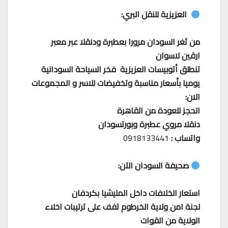
العزيزية للنقل البري:
من ثغر السودان مرورا بعطبرة ودنقلا عبر معبر
ارقين لاسوان
تنطلق أتوبيسات العزيزية فخر السياحة السودانية
يوميا بأسعار مناسبة وتخفيضات للاسر و المجموعات
الان:
الحجز للعودة من القاهرة
دنقلا مروي عطبرة وبورتسودان
واتساب :
0918133441
صحيفة السودان الآن:
استعار الخلافات داخل المليشيا بكردفان
لجنة امن ولاية الخرطوم تفف على ترتيبات اخلاء
الولاية من القوات