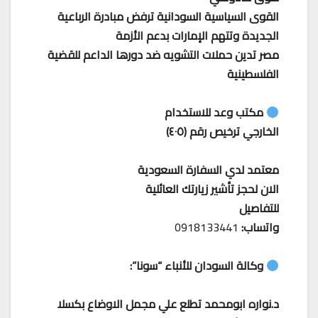
القوى السياسية السودانية ترفض مبادرة الرباعية
الجديدة وتتهم الإمارات بدعم الأزمة
مصر تدين حملات التشويه ضد دورها الداعم للقضية
الفلسطينية
مكتب وعد للاستخدام
الخارجي ترخيص رقم (٤٠٥)
معتمد لدي السفارة السعودية
الان لحجز تأشير زيارتك العائلية
للتفاصيل
واتساب:
0918133441
وكالة السودان للأنباء “سونا”:
د.نواره ابومحمد تطلع علي مجمل الاوضاع بكسلا