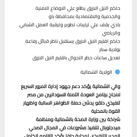
حاكم النيل الازرق يطلع علي الاوضاع الامنية
والخدمية والاقتصادية بمحافظة باو
بادي يقف علي ترتيبات تطوير وترقية العمل الشبابي
والرياضي
حاكم اقليم النيل الازرق يستقبل ناظر قبائل رفاعة
بولاية سنار
تعديل ساعات حظر التجوال باقليم النيل الازرق
الولاية الشمالية
والي الشمالية يؤكد دعم جهود إدارة المرور السريع
لانجاح برنامج العودة الآمنة للسودانيين من مصر
تنفيذي دلقو يدشن حملة الظواهر السالبة واظهار
القوة بالمحلية
شراكة بين وزارة الصحة بالشمالية ومنظمة
ميدجلوبال لتنفيذ مشروعات في المجال الصحي
المدير التنفيذي لمحلية حلفا يؤكد التزامه الكامل