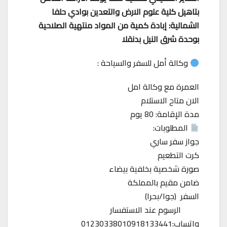
بتاهيل كلية علوم الارض والتعدين بوادي حلفا
الشمالية: إبادة كمية من المواد منتهية الصلاحية
بوحدة شرق النيل بدنقلا
وكالة أمل للسفر والسياحة :
العمرة مع وكالة امل
الان متاح الاستلام
مدة الإقامة: 80 يوم
المطلوبات:
جواز سفر ساري
كرت التطعيم
صورة شخصية بخلفية بيضاء
ضامن مقيم بالمملكة
السفر (جوا/بحرا)
الرسوم عند الاستفسار
واتساب:01230338010918133441