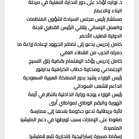
د. نواره تؤكد على دور الادارة الاهلية في مرحلة
البناء والاعمار
مستشار رئيس مجلس السيادة لشؤون المنظمات
والعمل الإنساني يلتقي الرئيس القطري للجنة
الدولية للصليب الأحمر
كامل إدريس يدعو إلى تضافر الجهود لإعادة زراعة ما
دمرته الحرب من الغطاء الغابي
كامل إدريس يؤكد الإهتمام بقضية رتق النسيج
الإجتماعي ومحاربة خطاب الكراهية بدارفور
رئيس الوزراء يشيد بدور المملكة العربية السعودية
الداعم للشعب السوداني
رئيس الوزراء يوجه وزارة الداخلية بالنظر في أزمة
الهوية والرقم الوطني لمواطني أبيي
نائبة بريطانية تدعو حكومة بلادها إلى ممارسة
ضغوط على الإمارات بسبب تورطها في دعم المليشيا
المتمردة
إسقاط مسيرة إستراتيجية إنتحارية تتبع للمليشيا