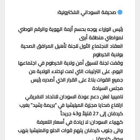
صحيفة السوداني الالكترونية:
رئيس الوزراء يوجه بحسم أزمة الهوية والرقم الوطني
لمواطني منطقة أبيي
انعقاد الاجتماع الأول للجنة تأهيل المرافق الصحية
بولاية الخرطوم
وقفت لجنة تنسيق أمن ولاية الخرطوم في اجتماعها
اليوم، على الترتيبات التي تمت لإخلاء الولاية من
جميع القوات بناءً على القرار الذي أصدره رئيس
مجلس السيادة
ناميبيا تعلن دعم عودة السودان للاتحاد الافريقي
ارتفاع ضحايا مجزرة الميليشيا في “بريمة رشيد” بغرب
كردفان إلى 27 قتيلاً و43 جريحاً
كهرباء السودان: لا زيادة في أسعار التعرفة
والى جنوب كردفان يتهم قوات الحلو والمليشيا بنهب
سوق كادوقلي