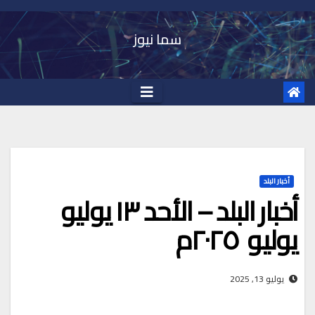
Ski
t
سما نيوز
conten
أخبار البلد
أخبار البلد – الأحد ١٣ يوليو
يوليو ٢٠٢٥م
يوليو 13, 2025