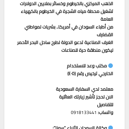
الذهب المركزي بالخرطوم وخسائر بملايين الدولارات
تشغيل محطة مياه الشجرة في الخرطوم بالكهرباء
العامة
من أطباء السودان في أمريكا.. بشريات لمواطني
القضارف
الغرف الصناعية تدعو الدولة لطرح ساحل البحر الأحمر
ليكون منطقة حرة للصناعات
مكتب وعد للاستخدام
الخارجي ترخيص رقم (٤٠٥)
معتمد لدي السفارة السعودية
الان لحجز تأشير زيارتك العائلية
للتفاصيل
واتساب:
0918133441
وكالة السودان للأنباء “سونا”: