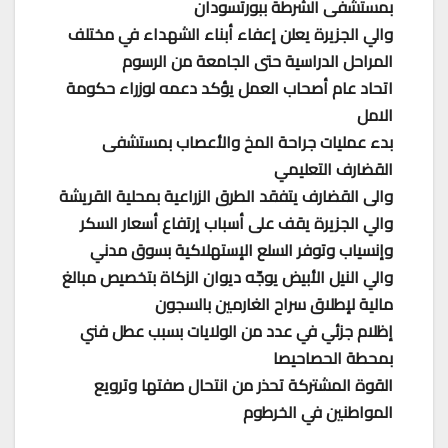
بمستشفى الشرطة ببورتسودان
والي الجزيرة يعلن إعفاء أبناء الشهداء في مختلف
المراحل الدراسية حتى الجامعة من الرسوم
اتحاد عام أصحاب العمل يؤكد دعمه لوزراء حكومة
الامل
بدء عمليات جراحة المخ والأعصاب بمستشفى
القضارف التعليمي
والى القضارف يتفقد الطرق الزراعية بمحلية القريشة
والي الجزيرة يقف على أسباب إرتفاع أسعار السكر
وإنسياب وتوفر السلع الإستهلاكية بسوق مدني
والي النيل الأبيض يوجّه ديوان الزكاة بتخصيص مبالغ
مالية لإطلاق سراح الغارمين بالسجون
إظلام جزئي في عدد من الولايات بسبب عطل فني
بمحطة الحصاحيصا
القوة المشتركة تحذر من انتحال صفتها وترويع
المواطنين في الخرطوم