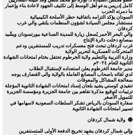
كامل إدريس يدعو أهل الوسط إلى تكثيف الجهود لاعادة بناء وإعمار
ما دمرته الحرب
السودان يؤكد التزامه باتفاقية حظر الأسلحة الكيميائية
مستشار مجلس السيادة لشؤون المنظمات يلتقي والي غرب
كردفان
والي البحر الأحمر يُسجل زيارة للمدينة الصناعية ببورتسودان ويشّيد
بمصانع دخلت دائرة الإنتاج
غرب كردفان تبحث فتح معسكرات تدريب للمستنفرين ودعم
المتحركات العسكرية لتحرير الولاية
وزارة التربية والتعليم ولاية الخرطوم تحتفل بختام امتحانات الشهادة
الثانوية للعام ٢٠٢٤م
مدير جامعة الخرطوم يعلن استعداده لإستقبال الطلاب
لدي لقائه باصحاب المصانع العاملة بالولاية والى القضارف يوجه
بمعالجة المشاكل والمعوقات
تنفيذي كوستي يشيد بلجان إسناد امتحانات الشهادة الثانوية المؤجلة
ترتيبات لتوقيع مذكرة تفاهم بين جامعة الجزيرة ومؤسسة الجزيرة
للتمويل الأصغر
سفارة السودان بالرياض تشكر السلطات السعودية لاسهامها في
تسيير امتحانات الشهادة الثانوية
🔵 ولاية شمال كردفان
وإلي شمال كردفان يشهد تخريج الدفعة الأولى للمتستنفرين