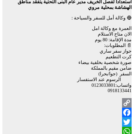
استعدادا لفصل الخريف مدير عام البنى التحتية يتفقد مناطق
الهشاشة بمحلية مروي
🔵 وكالة أمل للسفر والسياحة :
العمرة مع وكالة امل
الان متاح الاستلام
مدة الإقامة: 80 يوم
📄 المطلوبات:
جواز سفر ساري
كرت التطعيم
صورة شخصية بخلفية بيضاء
ضامن مقيم بالمملكة
السفر (جوا/بحرا)
الرسوم عند الاستفسار
واتساب:0123033801
0918133441
Copy
Facebook
Link
Twitter