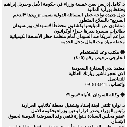
د. كامل إدريس يعين خمسة وزراء في حكومة الأمل وجبريل إبراهيم
يحتفظ بوزارة المالية
دول جديدة تواجه خطر المسائلة الدولية بسبب تزويدها “الدعم
السريع” بالسلاح المتطور
منشقون عن الميليشيا يكشفون مخططًا لاستهداف بورتسودان
بطائرات مسيرة يديرها خبراء أوكرانيون
مزاعم أمريكا ضد السودان أمام منظمة حظر الأسلحة الكيميائية
محطة مياه بيت المال تدخل الخدمة
🔵 مكتب وعد للاستخدام
الخارجي ترخيص رقم (٤٠٥)
معتمد لدي السفارة السعودية
الان لحجز تأشير زيارتك العائلية
للتفاصيل
واتساب:
0918133441
🔵 وكالة السودان للأنباء “سونا”:
د. نوارة تلتقي لجنة إسناد وتشغيل محطة كلانايب الحرارية
رئيس الوزراء يصدر قرارا بتعين وزراء بحكومة الامل
عضو مجلس السيادة د.نوارة تلتقي وفد المفوضية القومية لحقوق
الإنسان
عضو مجلس السيادة د. نوارة أبو محمد تلتقي وفد قبيلة البشاريين