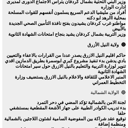
وزير البني التحتية بشمال كردفان يتراس الاجتماع الدورى لمديرى
ادارت الوزاره
أفراد من مليشيا الدعم السريع يسلمون أنفسهم للقوات المسلحة
بمحلية االرهد ابو دكنه
مواطنو غرب كردفان يشيدون بفتح نافذة التأمين الصحي الجديدة
بالأبيض
وزير التربية بشمال كردفان يشيد بنجاح امتحانات الشهادة الثانوية
🔵 ولاية النيل الأزرق
حاكم اقليم النيل الازرق يصدر عددا من القرارات بالاعفاء والتعيين
بادي يدشن بدء تنفيذ مشروع كبري ابوسمرة بطريق الدمازين اقدي
تنوير لوزارة التربية والتعليم بالنيل الازرق حول سير امتحانات
الشهادة الثانوية
المنبر الاعلامي للثقافة والاعلام بالنيل الازرق يستضيف وزارة
التخطيط العمراني
🔵 الولاية الشمالية
لجنة الامن بالشمالية تؤكد المضي في دحر التمرد
بدء تدريب الكوادر الطبية على جهاز الأشعة المقطعية بمستشفي
حلفا
توقيع عقد شراكة بين المفوضية السامية لشئون اللاجئين بالشمالية
ومنظمة إضافة