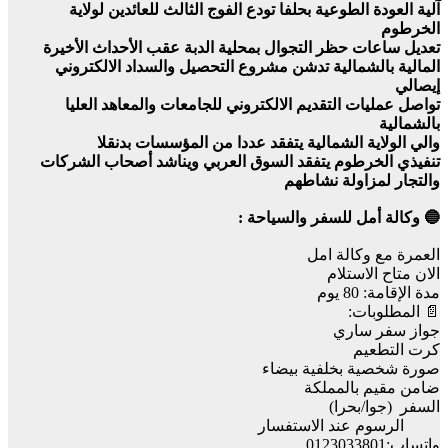
آلية العودة الطوعية بحلفا تودع الفوج الثالث للعائدين لولاية
الخرطوم
تعديل ساعات حظر التجوال بمحلية الدبة عقب الأحداث الأخيرة
المالية بالشمالية تدشن مشروع التحصيل والسداد الالكتروني
إيصالي
تواصل عمليات التقديم الالكتروني للجامعات والمعاهد العليا
بالشمالية
والي الولاية الشمالية يتفقد عددا من المؤسسات بدنقلا
تنفيذي الخرطوم يتفقد السوق العربي ويناشد أصحاب الشركات
والتجار لمزاولة نشاطهم
🔵 وكالة أمل للسفر والسياحة :
العمرة مع وكالة امل
الان متاح الاستلام
مدة الإقامة: 80 يوم
📄 المطلوبات:
جواز سفر ساري
كرت التطعيم
صورة شخصية بخلفية بيضاء
ضامن مقيم بالمملكة
السفر (جوا/بحرا)
الرسوم عند الاستفسار
واتساب:0123033801