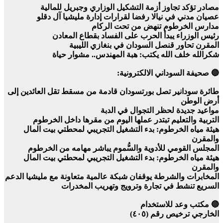
مصادر تؤكد تجاوز أزمة التشكيل الوزاري وجبريل للمالية
عصيان مدني في نيالا رفضا لقرارات إدارة مليشيا آل دقلو
مدارس الخرطوم تنهض من تحت الركام
رئيس الوزراء يبدأ الحرب على الفساد بقطاع المعادن
المقرن تحاور قنصل السودان في بنغازي الليبية
شكرالله خلف الله يكتب: هبة المهندس.. مشوار حياة
🔵 صحيفة السوداني الالكترونية:
طائرة سودانير تصل بورتسودان قادمة من مسقط تقل العائدين إلى
أرض الوطن
مواعيد جديدة لحظر التجوال في الدبة
التربية والتعليم تبتدر عملها اليوم من مقرها داخل الخرطوم
هيئة مياه الخرطوم: بدء التشغيل التجريبي لمحطتي بيت المال
والمقرن
المجلس القومي للأدوية والسُّموم يباشر مهامه من الخرطوم
هيئة مياه الخرطوم: بدء التشغيل التجريبي لمحطتي بيت المال
والمقرن
المخابرات والشرطة يوقفان شبكة عالمية متعاونة مع مليشيا الدعم
السريع تنشط في تجارة وترويج وتهريب المخدرات
🔵 مكتب وعد للاستخدام
الخارجي ترخيص رقم (٤٠٥)