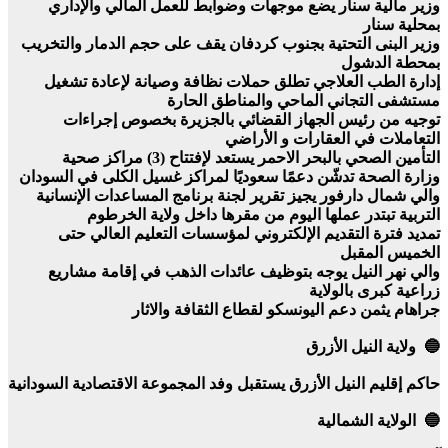
وزير مالية سنار يضع موجهات وضوابط للعمل المالي والإداري
بمحلية سنار
وزير البنى التحتية بجنوب كردفان يقف على حجم الدمار والتخريب
بمحطة الدشول
إدارة الطب العلاجي تطلق حملات نظافة وصيانة لإعادة تشغيل
مستشفى التجاني الماحي والمناطق الحارة
توجيه من رئيس الجهاز القضائي بالجزيرة بخصوص إجراءات
التعاملات في العقارات و الأراضي
التأمين الصحي بالبحر الاحمر يستعد لإفتتاح (3) مراكز صحية
وزارة الصحة تدشّن دعمًا سعوديًا لمراكز غسيل الكلى في السودان
والي شمال دارفور يجيز تقرير لجنة برنامج المساعدات الإنسانية
التربية تبتدر عملها اليوم من مقرها داخل ولاية الخرطوم
تمديد فترة التقديم الإلكتروني لمؤسسات التعليم العالي حتى
الخميس المقبل
والي نهر النيل يوجه بتوظيف عائدات الذهب في إقامة مشاريع
زراعية كبرى بالولاية
جراهام يثمن دعم اليونسكو لقطاع الثقافة والاثار
🔵 ولاية النيل الأزرق
حاكم إقليم النيل الأزرق يستقبل وفد المجموعة الاقتصادية السودانية
🔵 الولاية الشمالية