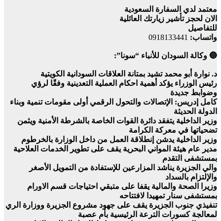
معتمد لدي السفارة السعودية
الان لحجز تأشير زيارتك العائلية
للتفاصيل
واتساب:
0918133441
🔵 وكالة السودان للأنباء “سونا”:
د. نوارة أبو محمد تشيد بمتانة العلاقات السودانية الكويتية
رئيس الوزراء يؤكد أهمية احكام العملية التعدينية وفقًا لرؤي
وضوابط جديدة
كامل إدريس: الإتصالات والتحول الرقمي أولى مقومات تنمية وبناء
الدولة الحديثة
وزير الداخلية يتفقد دائرة القوات الخاصة بالشرطة الأمنية ويثمن
تضحياتها في معركة الكرامة
وزير الداخلية يدشن إنطلاقة العمل من داخل الوزارة بالخرطوم
مدير عام هيئة المواني البحرية يقف على تطوير الخدمات العلاحية
بمستشفى التقدم
والي الجزيرة يناشد المزارعين للإستفادة من التمويل الأصغر
والإلتزام بالسداد
وزيرا الصحة والمالية يقفا على متبقي احتياجات قسم الاورام
بمستشفى سنار تمهيدا لافتتاحه
تنفيذي جنوب الجزيرة يقف على جهود مشروع الجزيرة ووزارة الري
لمعالجة كسورات الترعة الرئيسية بأم عصبة