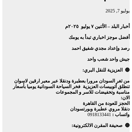
يوليو 7, 2025
أخبار البلد – الأثنين ٧ يوليو ٢٠٢٥م
أفضل موجز اخباري تبدأ به يومك
رصد وإعداد مجدي شفيق احمد
جيش واحد شعب واحد
🔵 العزيزية للنقل البري:
من ثغر السودان مرورا بعطبرة ودنقلا عبر معبر ارقين لاسوان
تنطلق أتوبيسات العزيزية فخر السياحة السودانية يوميا بأسعار
مناسبة وتخفيضات للاسر و المجموعات
الان:
الحجز للعودة من القاهرة
دنقلا مروي عطبرة وبورتسودان
واتساب :
0918133441
🔵 صحيفة المقرن الالكترونية: