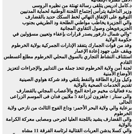
د.كامل ادريس يتلقى رسالة تهنئة من نظيره الروسى
وزير الداخلية يترأس إجتماع اللجنة الوطنية لحماية المدنيين
التوقيع على الإتفاق النهائي لخط السكك حديد بالقضارف
والي الجزيرة يخاطب مواطني الطلحة ود الطريفي بجنوب
الجزيرةويعلن وصول التقاوي المجانية
“والي شمال دارفور يصدر قرارات بإعفاء وتعيين مسؤولين في
حكومة الولاية
وفد من قوات الجمارك يتفقد الإدارات الجمركية بولاية الخرطوم
ويقف على جهود إعادة الإعمار
استئناف النشاط التجاري بالسوق المحلي الخرطوم مطلع أغسطس
القادم
لجنة أمن ولاية الخرطوم تتخذ جملة من التدابير والإجراءات لتعزيز
الأوضاع الأمنية
وكيل وزارة الطاقة والنفط يلتقي وفد شركة هواوي الصينية
تقديم الخدمات الصحية بالولاية
بدء فعاليات مخيم جراحة المخ والأعصاب المجاني بالقضارف
والى سنار : جاهزون لزراعة 5 ملايين فدان فى الموسم الزراعى
الحالى
برعاية والي ولاية البحر الأحمر: وداع الفوج الثالث من نازحي ولاية
الخرطوم
والى القضارف يشيد باللجنة العليا لجرحى ومصابى معركة الكرامة
بالولاية
والي كسلا يدشن العربات القتالية لرئاسة الفرقة 11 مشاه