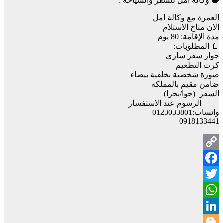
🔵 وكالة أمل للسفر والسياحة :
العمرة مع وكالة امل
الان متاح الاستلام
مدة الإقامة: 80 يوم
📄 المطلوبات:
جواز سفر ساري
كرت التطعيم
صورة شخصية بخلفية بيضاء
ضامن مقيم بالمملكة
السفر (جوا/بحرا)
الرسوم عند الاستفسار
واتساب:0123033801
0918133441
Copy
Facebook
Link
Twitter
WhatsApp
LinkedIn