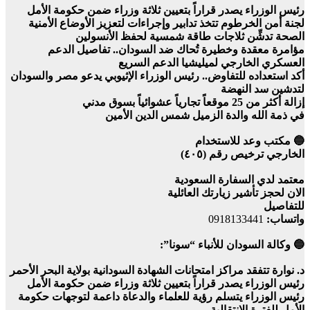
رئيس الوزراء يصدر قراراً بتعيين ثلاثة وزراء ضمن حكومة الأمل
لجنة أمن الخرطوم تتخذ تدابير وإجراءات لتعزيز الأوضاع الأمنية
الصحة تدشِّن ثلاجات طاقة شمسية لحفظ الأنسولين
مؤامرة معقدة وخطيرة تُحاك ضد السودان.. تفاصيل الدعم
العسكري الخارجي لميليشيا الدعم السريع
أكد استعداده للتفاوض.. رئيس الوزراء الإثيوبي يدعو مصر والسودان
لتدشين سد النهضة
إزالة أكثر من 25 موقعاً تجارياً عشوائياً بسوق مدني
في ذمة الله والدة الزميل شمس الدين الأمين
🔵 مكتب وعد للاستخدام
الخارجي ترخيص رقم (٤٠٥)
معتمد لدي السفارة السعودية
الان لحجز تأشير زيارتك العائلية
للتفاصيل
واتساب:
0918133441
🔵 وكالة السودان للأنباء “سونا”:
د. نوارة تتفقد مراكز امتحانات الشهادة السودانية بولاية البحر الأحمر
رئيس الوزراء يصدر قراراً بتعيين ثلاثة وزراء ضمن حكومة الأمل
رئيس الوزراء يتسلم رؤية للعلماء والدعاة داعمة لتوجهات حكومة
الأمل للفترة الإنتقالية