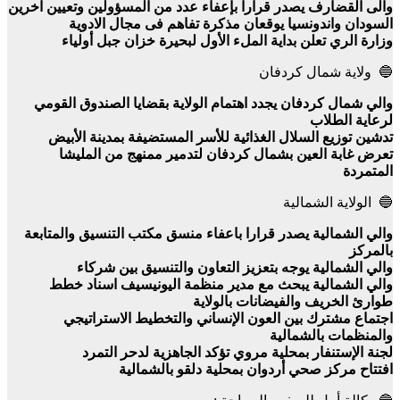
والى القضارف يصدر قرارا بإعفاء عدد من المسؤولين وتعيين آخرين
السودان واندونسيا يوقعان مذكرة تفاهم فى مجال الادوية
وزارة الري تعلن بداية الملء الأول لبحيرة خزان جبل أولياء
🔵 ولاية شمال كردفان
والي شمال كردفان يجدد اهتمام الولاية بقضايا الصندوق القومي
لرعاية الطلاب
تدشين توزيع السلال الغذائية للأسر المستضيفة بمدينة الأبيض
تعرض غابة العين بشمال كردفان لتدمير ممنهج من المليشا
المتمردة
🔵 الولاية الشمالية
والي الشمالية يصدر قرارا باعفاء منسق مكتب التنسيق والمتابعة
بالمركز
والي الشمالية يوجه بتعزيز التعاون والتنسيق بين شركاء
والي الشمالية يبحث مع مدير منظمة اليونيسيف اسناد خطط
طوارئ الخريف والفيضانات بالولاية
اجتماع مشترك بين العون الإنساني والتخطيط الاستراتيجي
والمنظمات بالشمالية
لجنة الإستنفار بمحلية مروي تؤكد الجاهزية لدحر التمرد
افتتاح مركز صحي أردوان بمحلية دلقو بالشمالية