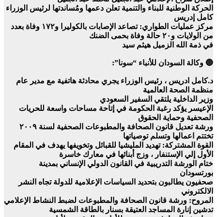
الحركة الوطنية للبناء والتنمية تعلن دعمها ومُساندتها لرئيس الوزراء
كامل إدريس
مركز عمليات الطواري: تصاعد الإصابات بالكوليرا و١٧٢ وفاة بعدد
من الولايات و٢٠ حالة وفاة بحمى الضنك
في ذمة الله الزميل هيثم سيد
🔵 وكالة السودان للأنباء “سونا”:
د.كامل ادريس ، رئيس الوزراء يجري محادثة هاتفية مع مدير عام
منظمة الصحة العالمية
وزير الداخلية يلتقي السفير السعودي
الإعيسر يؤكد رغبة الحكومة في إتاحة مساحات واسعة للحريات
الصحفية وحماية الحقوق
ورشة تعديل قانون الصحافة والمطبوعات الصحفية لسنة ٢٠٠٩
تختتم اعمالها وتسلم توصياتها
القوة المشتركة: تهديد المليشيا للقبائل وتخويفها يهدف في المقام
الأول إلي الإستنفار ، وزج أبنائها في معارك خاسرة
ختام الورشة التدريبية في القانون الدولي الإنساني بمدينة
بورتسودان
صحفيون يطالبون بتحديد السياسات الإعلامية للدولة تجاه النشر
الالكتروني
المروح: ورشة قانون الصحافة والمطبوعات لضبط النشاط الإعلامي
تدشين إنارة المساجد العتيقة بسنار بالطاقة الشمسية