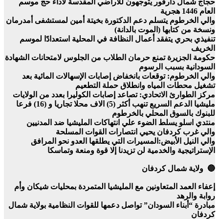
حجاج شمال دارفور يتوجهون للأراضي المقدسة لأداء حج موسم
العام 1446 هجرية
والي الخرطوم يتسلم دعم الدكتورة بخيتة أمين لمستشفى أمدرمان
ونسخة من كتابها (الموت بالدانة)
تنفيذي بحري يتفقد أعمال النظافة في المحلية استعدادًا لموسم
الخريف
حكومة الجزيرة تمنع حرمان الطلاب من الجلوس لامتحانات الشهادة
السودانية بسبب الرسوم
والي الخرطوم: توقعات بانخفاض إصابات الإسهالات المائية بعد
تشغيل محطات المياه وانطلاق حملة التطعيم
مركز الطوارئ الاتحادي: تصاعد إصابات الكوليرا بعدد من الولايات
مليشيا الدعم السريع تنهب أكثر (5) الاف محلا تجاريا و (16) فرعا
للبنوك بالسوق المحلي بالخرطوم
منتدي اسلو يسلط الضوء علي انتهاكات المليشيا ضد المدنيين
والي غرب كردفان يحيي انتصارات القوات المسلحة
والي النيل الأبيض:المسيرات التي يطلقها العدو نحو المرافق
الإستراتيجية والخدمية لن تزيدنا إلا قوة ومنعة وتماسكا
🔵 ولاية شمال كردفان
إعفاء العمد المتعاونين مع المليشيا المتمردة بمحليات شيكان وأم
روابة والرهد
مبادرة “أبناء السودان” تواصل دعمها للقوات النظامية بولاية شمال
كردفان