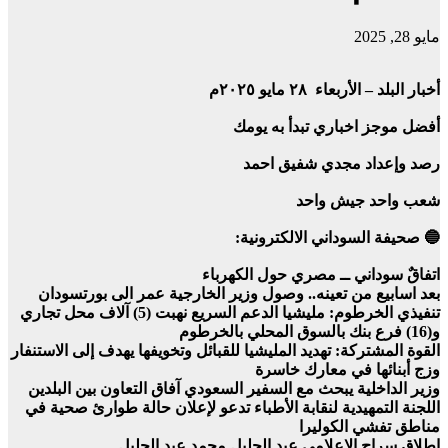
مايو 28, 2025
أخبار البلد – الأربعاء ٢٨ مايو ٢٠٢٥م
أفضل موجز اخباري تبدأ به يومك
رصد وإعداد مجدي شفيق احمد
شعب واحد جيش واحد
🔵 صحيفة السوداني الالكترونية:
اتفاقٌ سوداني ــ مصري حول الكهرباء
بعد اسابيع من تعينه.. وصول وزير الخارجية عمر الى بورتسودان
تنفيذي الخرطوم: مليشيا الدعم السريع نهبت (5) آلاف محل تجاري
و(16) فرع بنك بالسوق المحلي بالخرطوم
القوة المشتركة: تهديد المليشيا للقبائل وتخويفها يهدف إلى الاستنفار
وزج أبنائها في معارك خاسرة
وزير الداخلية يبحث مع السفير السعودي آفاق التعاون بين البلدين
اللجنة التمهيدية لنقابة الأطباء تدعو لإعلان حالة طوارئ صحية في
مناطق تفشي الكوليرا
إطلاق سراح الإعلامي عبد الجليل محمد عبد الجليل