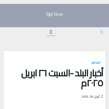
Ski
t
سما نيوز
conten
أخبار البلد
أخبار البلد -السبت ٢٦ ابريل
٢٠٢٥م
أبريل 26, 2025