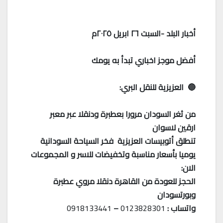
أخبار البلد -السبت ٢٦ ابريل ٢٠٢٥م
أفضل موجز اخباري تبدأ به يومك
🔵 العزيزية للنقل البري:
من ثغر السودان مرورا بعطبرة ودنقلا عبر معبر
ارقين لاسوان
تنطلق أتوبيسات العزيزية فخر السياحة السودانية
يوميا بأسعار مناسبة وتخفيضات للاسر و المجموعات
الان:
الحجز للعودة من القاهرة دنقلا مروي عطبرة
وبورتسودان
واتساب :
0123828301
–
0918133441