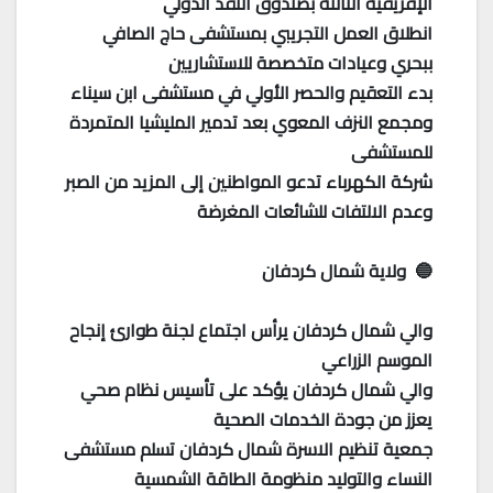
الإفريقية الثالثة بصندوق النقد الدولي
انطلاق العمل التجريبي بمستشفى حاج الصافي
ببحري وعيادات متخصصة للاستشاريين
بدء التعقيم والحصر الأولي في مستشفى ابن سيناء
ومجمع النزف المعوي بعد تدمير المليشيا المتمردة
للمستشفى
شركة الكهرباء تدعو المواطنين إلى المزيد من الصبر
وعدم الالتفات للشائعات المغرضة
🔵 ولاية شمال كردفان
والي شمال كردفان يرأس اجتماع لجنة طوارئ إنجاح
الموسم الزراعي
والي شمال كردفان يؤكد على تأسيس نظام صحي
يعزز من جودة الخدمات الصحية
جمعية تنظيم الاسرة شمال كردفان تسلم مستشفى
النساء والتوليد منظومة الطاقة الشمسية