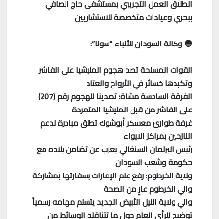
انطلاق العمل التجريبي بمستشفى حاج الصافي
ببحري وعيادات متخصصة للاستشاريين
🔵 وكالة السودان للأنباء “سونا”:
القوات المسلحة تصد هجوم المليشيا على الفاشر
وتكبدها خسائر في الأرواح والعتاد
الفرقة السادسة مشاة: تصدينا للهجوم رقم (207)
على الفاشر من قبل المليشيا المتمردة
غرفة طوارئ معسكر أبوشوك تطلق مبادرة لدعم
النازحين بمراكز الايواء
رئيس البرلمان السنغالي يعرب عن تضامن بلاده مع
حكومة وشعب السودان
ولاية الخرطوم: رفع علم الإمارات بسفارتها بمشاركة
والي الخرطوم عارٍ من الصحة
والي ولاية النيل الأبيض الجديد يتسلم مهامه رسمياً
توضيح للرأي العام حول ما تتناقله الوسائط من