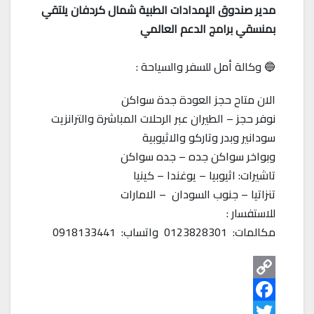
مدير صندوق الإمدادات الطبية شمال كردفان يلتقي
بمنسقي برامج الدعم العالمي
🔵 وكالة أمل للسفر والسياحة :
الان متاح حجز العودة جدة سواكن
نوفر حجز – الطيران عبر الرحلات المباشرة والترانزيت
سودانير وبدر وتاركو والاثيوبية
وبواخر سواكن جده – جده سواكن
تاشيرات: اثيوبيا – يوغندا – كينيا
تنزاتيا – جنوب السودان – الامارات
للاستفسار :
مكالمات: 0123828301 واتساب: 0918133441
C
o
F