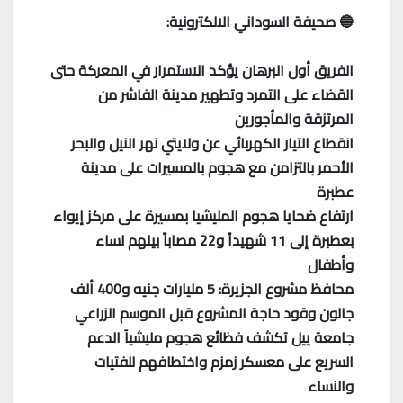
🔵 صحيفة السوداني الالكترونية:
الفريق أول البرهان يؤكد الاستمرار في المعركة حتى
القضاء على التمرد وتطهير مدينة الفاشر من
المرتزقة والمأجورين
انقطاع التيار الكهربائي عن ولايتي نهر النيل والبحر
الأحمر بالتزامن مع هجوم بالمسيرات على مدينة
عطبرة
ارتفاع ضحايا هجوم المليشيا بمسيرة على مركز إيواء
بعطبرة إلى 11 شهيداً و22 مصاباً بينهم نساء
وأطفال
محافظ مشروع الجزيرة: 5 مليارات جنيه و400 ألف
جالون وقود حاجة المشروع قبل الموسم الزراعي
جامعة ييل تكشف فظائع هجوم مليشياَ الدعم
السريع على معسكر زمزم واختطافهم للفتيات
والنساء