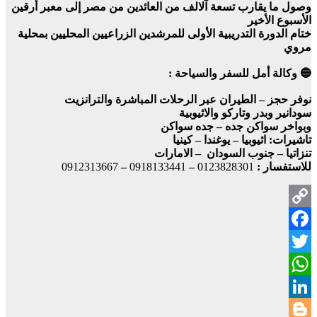
وصول ما يقارب تسعة آلالف من العائدين من مصر إلى معبر أرقين
الأسبوع الأخير
ختام الدورة التدريبية الأولى للمرشدين الزراعيين المحليين بمحلية
مروي
🔵 وكالة أمل للسفر والسياحة :
نوفر حجز – الطيران عبر الرحلات المباشرة والترانزيت
سودانير وبدر وتاركو والاثيوبية
وبواخر سواكن جده – جده سواكن
تاشيرات: اثيوبيا – يوغندا – كينيا
تنزاتيا – جنوب السودان – الامارات
للاستفسار :
0123828301
–
0918133441
–
0912313667
Copy
Facebook
Link
Twitter
WhatsApp
LinkedIn