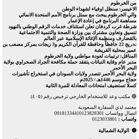
من الخرطوم
الاعيسر: سنظل اوفياء لشهداء الوطن
والي الخرطوم يبحث مع ممثل برنامج الأمم المتحدة الانمائي
مساهمة البرنامج في إعادة الإعمار
شرطة غرب كردفان تعلن استئناف خدمات الرقم الوطني بالنهود
تنسيق وتعاون مشترك بين وزارة الصحة والتنمية الاجتماعية
بالقضارف ومنظمة الإغاثة الإسلامية عبر العالم
تخر
يج 22 حافظاً وحافظة للقرآن الكريم و3 زيجات بمركز مصعب بن
عمير بمحلية القريشة
المناقل: ترتيبات لعودة مواطني ولاية الخرطوم
مدير عام وقاية النباتات يتفقد حملة مكافحة الجراد الصحراوي بولاية
البحر الأحمر
ولاية البحر الأحمر تتصدر ولايات السودان في استخراج تأشيرات
حجاج موسم 1446هـ / 2025م
كسلا تستضيف امتحانات المعادلة للمرة الثانية
🔵 مكتب وعد للاستخدام الخارجي ترخيص رقم (٤٠٥)
معتمد لدي السفارة السعودية
اتصال وواتساب 09181334410123828301
واتساب :
0123033801
🔵 الولاية الشمالية