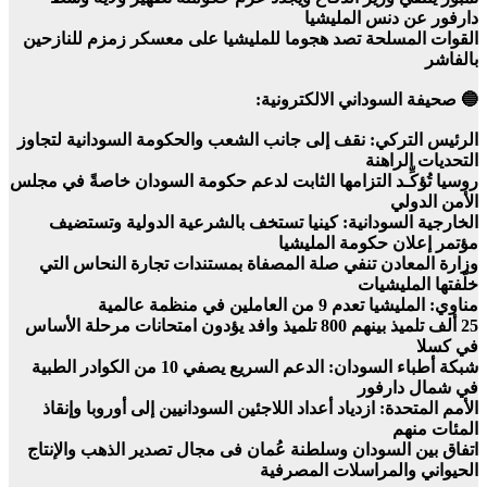
دارفور عن دنس المليشيا
القوات المسلحة تصد هجوما للمليشيا على معسكر زمزم للنازحين
بالفاشر
🔵 صحيفة السوداني الالكترونية:
الرئيس التركي: نقف إلى جانب الشعب والحكومة السودانية لتجاوز
التحديات الراهنة
روسيا تُؤكِّـد التزامها الثابت لدعم حكومة السودان خاصةً في مجلس
الأمن الدولي
الخارجية السودانية: كينيا تستخف بالشرعية الدولية وتستضيف
مؤتمر إعلان حكومة المليشيا
وزارة المعادن تنفي صلة المصفاة بمستندات تجارة النحاس التي
خلّفتها المليشيات
مناوي: المليشيا تعدم 9 من العاملين في منظمة عالمية
25 ألف تلميذ بينهم 800 تلميذ وافد يؤدون امتحانات مرحلة الأساس
في كسلا
شبكة أطباء السودان: الدعم السريع يصفي 10 من الكوادر الطبية
في شمال دارفور
الأمم المتحدة: ازدياد أعداد اللاجئين السودانيين إلى أوروبا وإنقاذ
المئات منهم
اتفاق بين السودان وسلطنة عُمان فى مجال تصدير الذهب والإنتاج
الحيواني والمراسلات المصرفية