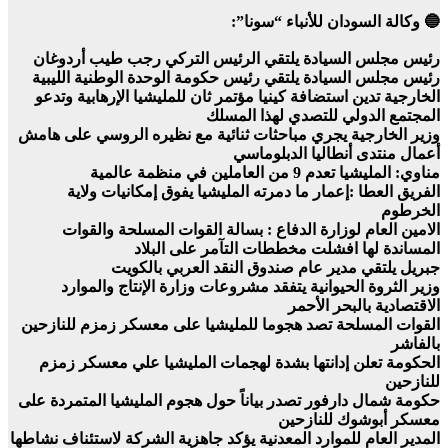
🔵 وكالة السودان للأنباء “سونا”:
رئيس مجلس السيادة يلتقي الرئيس التركي رجب طيب أردوغان
رئيس مجلس السيادة يلتقي رئيس حكومة الوحدة الوطنية الليبية
الخارجية تدين استضافة كينيا مؤتمر ثان للمليشيا الإرهابية وتدعو
المجتمع الدولي للتصدي لهذا المسلك
وزير الخارجية يجري مباحثات ثنائية مع نظيره الروسي على هامش
أعمال منتدى أنطاليا الدبلوماسي
مناوي: المليشيا تعدم 9 من العاملين في منظمة عالمية
الفريق العطا :إعمار ما دمرته المليشيا يفوق إمكانيات ولاية
الخرطوم
الامين العام لوزارة الدفاع : بسالة القوات المسلحة والقوات
المساندة لها افشلت مخططات التآمر على البلاد
جبريل يلتقي مدير عام صندوق النقد العربي بالكويت
وزير الثروة الحيوانية يتفقد مشروعات وزارة الإنتاج والموارد
الاقتصادية بالبحر الأحمر
القوات المسلحة تصد هجوما للمليشيا على معسكر زمزم للنازحين
بالفاشر
الحكومة تعلن إدانتها بشدة لهجمات المليشيا علي معسكر زمزم
للنازحين
حكومة شمال دارفور تصدر بياناً حول هجوم المليشيا المتمردة على
معسكر أبوشوك للنازحين
المدير العام للموارد المعدنية يؤكد جاهزية الشركة لاستئناف نشاطها