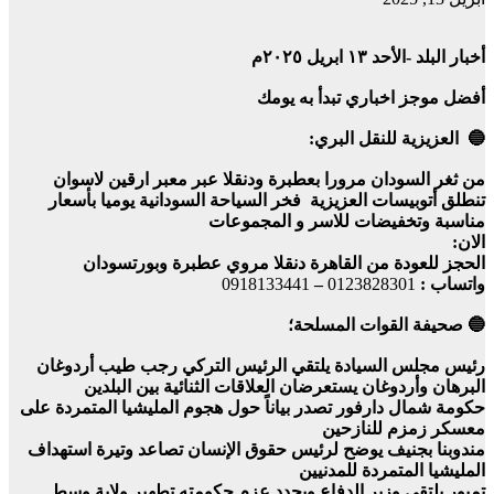
أخبار البلد -الأحد ١٣ ابريل ٢٠٢٥م
أفضل موجز اخباري تبدأ به يومك
🔵 العزيزية للنقل البري:
من ثغر السودان مرورا بعطبرة ودنقلا عبر معبر ارقين لاسوان
تنطلق أتوبيسات العزيزية فخر السياحة السودانية يوميا بأسعار
مناسبة وتخفيضات للاسر و المجموعات
الان:
الحجز للعودة من القاهرة دنقلا مروي عطبرة وبورتسودان
واتساب :
0123828301
–
0918133441
🔵 صحيفة القوات المسلحة؛
رئيس مجلس السيادة يلتقي الرئيس التركي رجب طيب أردوغان
البرهان وأردوغان يستعرضان العلاقات الثنائية بين البلدين
حكومة شمال دارفور تصدر بياناً حول هجوم المليشيا المتمردة على
معسكر زمزم للنازحين
مندوبنا بجنيف يوضح لرئيس حقوق الإنسان تصاعد وتيرة استهداف
المليشيا المتمردة للمدنيين
تمبور يلتقي وزير الدفاع ويجدد عزم حكومته تطهير ولاية وسط