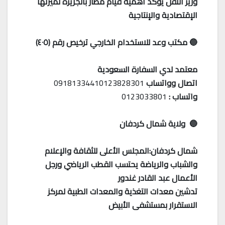
وزير النقل يؤكد أهمية قيام مطار بالجزيرة لميزتها
الإقتصادية والإنتاجية
🔵 مكتب وعد للاستخدام الخارجي ترخيص رقم (٤٠٥)
معتمد لدي السفارة السعودية
اتصال وواتساب
09181334410123828301
واتساب :
0123033801
🔵 ولاية شمال كردفان
شمال كردفان:المجلس الأعلى للثقافة والإعلام
والشباب والرياضة يحتسب القطب الرياضي ورجل
الأعمال عبد القادر غندور
تدشين معدات التغذية والمعدات الطبية لمركز
الاستقرار بمستشفى الأبيض