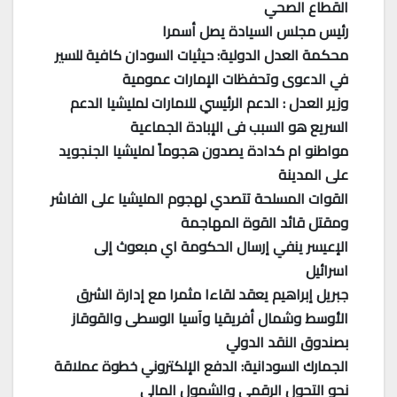
القطاع الصحي
رئيس مجلس السيادة يصل أسمرا
محكمة العدل الدولية: حيثيات السودان كافية للسير
في الدعوى وتحفظات الإمارات عمومية
وزير العدل : الدعم الرئيسي للامارات لمليشيا الدعم
السريع هو السبب فى الإبادة الجماعية
مواطنو ام كدادة يصدون هجوماً لمليشيا الجنجويد
على المدينة
القوات المسلحة تتصدي لهجوم المليشيا على الفاشر
ومقتل قائد القوة المهاجمة
الإعيسر ينفي إرسال الحكومة اي مبعوث إلى
اسرائيل
جبريل إبراهيم يعقد لقاءا مثمرا مع إدارة الشرق
الأوسط وشمال أفريقيا وآسيا الوسطى والقوقاز
بصندوق النقد الدولي
الجمارك السودانية: الدفع الإلكتروني خطوة عملاقة
نحو التحول الرقمي والشمول المالي