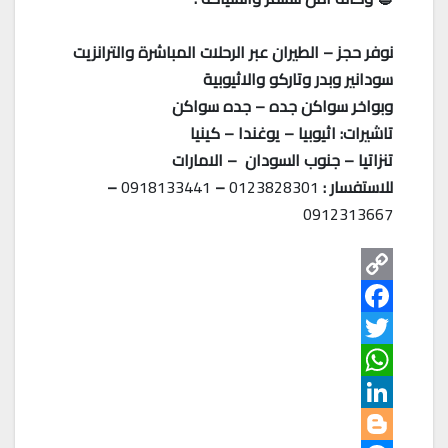
نوفر حجز – الطيران عبر الرحلات المباشرة والترانزيت
سودانير وبدر وتاركو والاثيوبية
وبواخر سواكن جده – جده سواكن
تاشيرات: اثيوبيا – يوغندا – كينيا
تنزاتيا – جنوب السودان – الامارات
للاستفسار :
0123828301
–
0918133441
–
0912313667
C
o
F
T
p
a
W
w
y
c
L
e
h
L
i