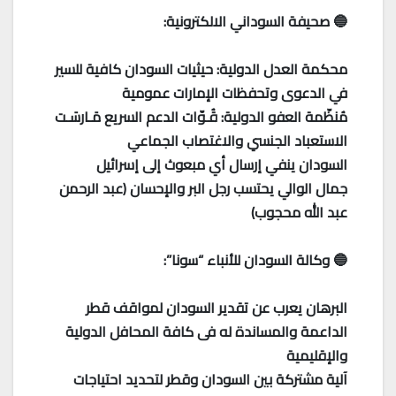
🔵 صحيفة السوداني الالكترونية:
محكمة العدل الدولية: حيثيات السودان كافية للسير
في الدعوى وتحفظات الإمارات عمومية
مُنظّمة العفو الدولية: قُـوّات الدعم السريع مَـارسَـت
الاستعباد الجنسي والاغتصاب الجماعي
السودان ينفي إرسال أي مبعوث إلى إسرائيل
جمال الوالي يحتسب رجل البر والإحسان (عبد الرحمن
عبد الله محجوب)
🔵 وكالة السودان للأنباء “سونا”:
البرهان يعرب عن تقدير السودان لمواقف قطر
الداعمة والمساندة له فى كافة المحافل الدولية
والإقليمية
آلية مشتركة بين السودان وقطر لتحديد احتياجات