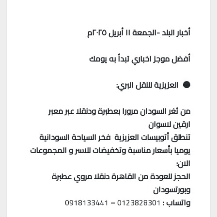
أخبار البلد -الجمعة ١١ أبريل ٢٠٢٥م
أفضل موجز اخباري تبدأ به يومك
🔵 العزيزية للنقل البري:
من ثغر السودان مرورا بعطبرة ودنقلا عبر معبر
ارقين لاسوان
تنطلق أتوبيسات العزيزية فخر السياحة السودانية
يوميا بأسعار مناسبة وتخفيضات للاسر و المجموعات
الان:
الحجز للعودة من القاهرة دنقلا مروي عطبرة
وبورتسودان
واتساب :
0123828301
–
0918133441