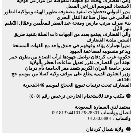
والي القضارف يبحث مع اللجنة المفوضة من مزارعي الولاية
الاستعداد للموسم الزراعي المقبل
مدير الموانيء:خطوات لتنفيذ مصفوفة تطوير الهيئة ومواكبة التطور
العالمي فى مجال صناعة النقل البحري
بدء صرف مرتب مارس ومنحة عيد الفطر للمعلّمين وعمّال التّعليم
بنهر النّيل
والي القضارف يجتمع بعدد من الجهات ذات الصلة بتنفيذ طريق
الستين ببلدية القضارف
مديرالجمارك يؤكد وقوفهم في خندق واحد مع القوات المسلحة
ويدعو منسوبيه لمضاعفة الجهود
حكومة غرب كردفان تواصل جهودها لرأب الصدع بين بطون حمر
لجنة أمن القضارف تقرر تعديل ساعات الحظر بالولاية
مدير جامعة القران الكريم يتفقد مقر الجامعة بأم درمان
وزير الشئون الدينية يطلع على موقف ولاية كسلا من موسم حج
1446هـ
القضارف تبحث ترتيبات تفويج الحجاج لموسم 1446هجرية
🔵 مكتب وعد للاستخدام الخارجي ترخيص رقم (٤٠٥)
معتمد لدي السفارة السعودية
اتصال وواتساب
09181334410123828301
واتساب :
0123033801
🔵 ولاية شمال كردفان