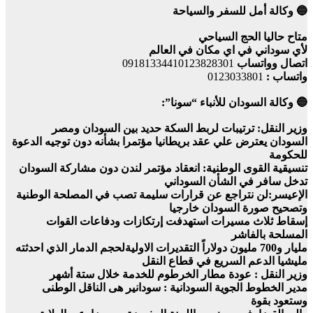
🔵 وكالة أمل للسفر والسياحة
متاح حاليا الحج السياحي
لأي سوداني في اي مكان في العالم
اتصال وواتساب
09181334410123828301
واتساب :
0123033801
🔵 وكالة السودان للأنباء “سونا”:
وزير النقل: ترتيبات لربط السكة حديد بين السودان ومصر
السودان يعترض علي عقد بريطانيا مؤتمرا بشأنه دون توجيه الدعوة
للحكومة
تنسيقية القوى الوطنية: انعقاد مؤتمر لندن دون مشاركة السودان
تدخل سافر في الشأن السوداني
الإعيسر:لن نتراجع عن قرارات سليمة تصب في المصلحة الوطنية
وتصحيح صورة السودان خارجيا
إسقاط ثلاث مسيرات استهدفت إرتكازات ودفاعات القوات
المسلحة بالفاشر
مليار و700 مليون دولاراً التقديرات الاوليةلحجم الدمار الذي احدثته
مليشيا الدعم السريع في قطاع النقل
وزير النقل : عودة مطار الخرطوم للخدمة خلال ستة أشهر
مدير الخطوط الجوية السودانية : سودانير هى الناقل الوطنى
وستعود بقوة