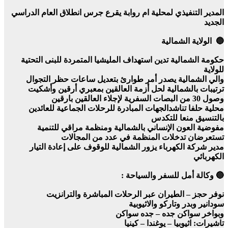
المدير التنفيذي لمحلية ام روابة يقرع جرس انطلاق العام الدراسي
الجديد
🔵 الولاية الشمالية
حكومة الشمالية تدين استهداف المليشيا المتمردة للبنى التحتية
للولاية
والي الشمالية يصدر أمر طوارئ بتعديل ساعات حظر التجوال
ترتيبات بالشمالية لحل أزمة العالقين بمعبري أرقين وأشكيت
وصول 30 من البصات السفرية لإجلاء العالقين بارقين
محلية حلفا تناشدالجهات المبادرة للرحلات الجماعية للعائدين
بالتنسيق منعا للتكدس
مفوضية العون الإنساني بالشمالية ومنظمة مراقي للتنمية
تستعرضان تدخلات المنظمة في عدد من المجالات
مدير شركة الكهرباء يزور الشمالية للوقوف على إعادة التيار
الكهربائي
🔵 وكالة أمل للسفر والسياحة :
نوفر حجز – الطيران عبر الرحلات المباشرة والترانزيت
سودانير وبدر وتاركو والاثيوبية
وبواخر سواكن جده – جده سواكن
تاشيرات: اثيوبيا – يوغندا – كينيا