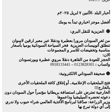
أخبار البلد -الأثنين ٧ ابريل ٢٠٢٥م
أفضل موجز اخباري تبدأ به يومك
🔵 العزيزية للنقل البري:
من ثغر السودان مرورا بعطبرة ودنقلا عبر معبر ارقين لاسوان
تنطلق أتوبيسات العزيزية فخر السياحة السودانية يوميا بأسعار
مناسبة وتخفيضات للاسر و المجموعات
الان:
الحجز للعودة من القاهرة دنقلا مروي عطبرة وبورتسودان
واتساب :
0123828301
–
0918133441
🔵 صحيفة السوداني الالكترونية:
فتح الملحقيات الإعلامية.. أو إغلاق كافة الملحقيات الأخرى
بالخارج!!!
الخارجية تعترض على استضافة بريطانيا مؤتمراً حول السودان دون
دعوته تحضره الميليشيا وداعموها
وزير الزراعة: صدّقنا لبرنامج الأغذية العالمي شراء حبوب ولا ندري
إلى أي دولة تبرع بها