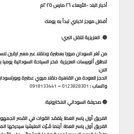
أخبار البلد -الأربعاء ٢٦ مارس ٢٠٢٥م
أفضل موجز اخباري تبدأ به يومك
🔵 العزيزية للنقل البري:
من ثغر السودان مرورا بعطبرة ودنقلا عبر معبر ارقين لاس
تنطلق أتوبيسات العزيزية فخر السياحة السودانية يوميا
الان:
الحجز للعودة من القاهرة دنقلا مروي عطبرة وبورتسودا
واتساب :
0123828301
–
0918133441
🔵 صحيفة السوداني الالكترونية:
الفريق أول ياسر العطا يتفقد القوات في القصر الجمه
الفريق أول ياسر العطا: أينما فَـرّت المليشيا سيدركها ال