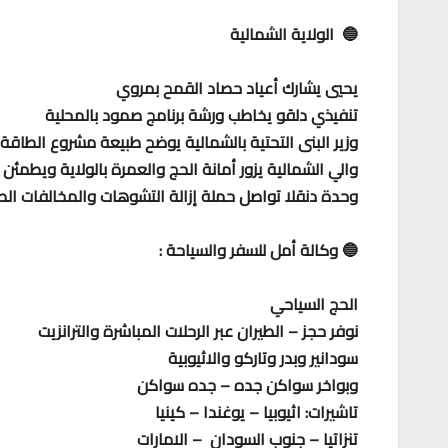
🔵 الولاية الشمالية
يحيي يشارك أعياد حصاد القمح بمروي
تنفيذي دلقو يخاطب ورشة برنامج صمود بالمحلية
وزير البنى التحتية بالشمالية يوضح طبيعة مشروع الطاقة
والي الشمالية يزور أمانة الحج والعمرة بالولاية ويطمئن 
وحدة دنقلا تواصل حملة إزالة التشوهات والمخالفات ال
🔵 وكالة أمل للسفر والسياحة :
الحج السياحي
نوفر حجز – الطيران عبر الرحلات المباشرة والترانزيت
سودانير وبدر وتاركو والاثيوبية
وبواخر سواكن جده – جده سواكن
تاشيرات: اثيوبيا – يوغندا – كينيا
تنزاتيا – جنوب السودان – الامارات