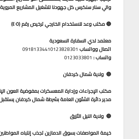
والي سنار سنكرس كل جهودنا لتشغيل المشاريع المروية 
🔵 مكتب وعد للاستخدام الخارجي ترخيص رقم (٤٠٥)
معتمد لدي السفارة السعودية
اتصال وواتساب
09181334410123828301
واتساب :
0123033801
🔵 ولاية شمال كردفان
مكتب الإجراءات وإدارة المعسكرات بمفوضية العون الإن
مدير دائرة الشئون العامة بشرطة شمال كردفان يستقب
🔵 ولاية النيل الأزرق
خيمة المواصفات بسوق الدمازين تجذب إنتباه المواطنين