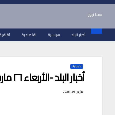
Ski
t
سما نيوز
conten
أخبار البلد
سياسية
اقتصادية
ثقافية
أخبار البلد
أخبار البلد -الأربعاء ٢٦ مارس ٢٠٢٥م
مارس 26, 2025