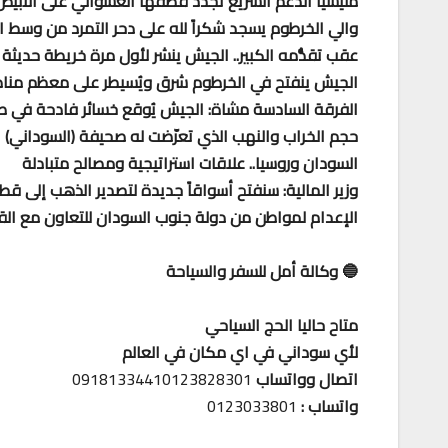
مليشيا الدعم السريع تجدد قصفها العشوائي على الأبي
والي الخرطوم يسجد شكراً لله على دحر التمرد من وسط ا
عقب تقدُّمه الكبير.. الجيش ينشر لأول مرة خريطة حديث
الجيش ينفتح في الخرطوم شرق ويُسيطر على معظم مناطق 
الفرقة السادسة مشاة: الجيش يُوقع خسائر فادحة في ص
حجم الخراب والنهب الذي تعرّضت له صحيفة (السوداني)
السودان وروسيا.. علاقات استراتيجية ومصالح متبادلة
وزير المالية: سنفتح أسواقاً جديدة لتصدير الذهب إلى ق
الإعدام لمواطن من دولة جنوب السودان للتعاون مع القو
🔵 وكالة أمل للسفر والسياحة
متاح حاليا الحج السياحي
لأي سوداني في اي مكان في العالم
اتصال وواتساب
09181334410123828301
واتساب :
0123033801