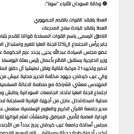
🔵 وكالة السودان للأنباء “سونا”:
العطا يتفقد القوات بالقصر الجمهوري
العطا يتفقد قيادة سلاح المدرعات
الناطق الرسمى ياسم القوات المسلحة قواتنا تتقدم بثبا
جابر يرأس الاجتماع ال(25) للجنة العليا لتغيير واستبدال العملة
عضو مجلس السيادة عبدالله يحيى يجدد عزم الحكومة على
وزير الخارجية يستقبل القائم بأعمال رئيس بعثة اليونسفا
تدمير وتحييد21 مركبة قتالية ونقل لمليشيا آل دقلو المتمردة
والي غرب كردفان: جهود مكثفة لتحرير محلية غبيش من ا
المهندس معشي: الشراكة مع منظمة الاغاثة الاسلامية 
اجتماع للجنة العليا لاتحاد الجامعات السودانية يناقش و
محلية امبدة:تدخل عاجل من أجهزة الولاية للاستجابة لاح
مدير جامعة القرآن الكريم والعلوم الإسلامية: سنعمل على 
الإدارة العامة لتأمين المرافق والمنشآت تنشر قواتها لتا
مجلس أساتذة جامعة غرب كردفان يجيز عدداً من الأجندة 
تركيب أجهزة طبية حديثة بمستشفى النو لتسريع الفحو