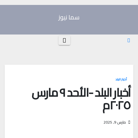
Ski
t
سما نيوز
conten
أخبار البلد
أخبار البلد -الأحد ٩ مارس
٢٠٢٥م
مارس 9, 2025