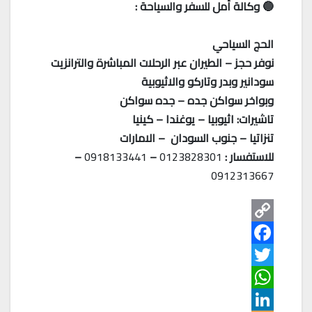
🔵 وكالة أمل للسفر والسياحة :
الحج السياحي
نوفر حجز – الطيران عبر الرحلات المباشرة والترانزيت
سودانير وبدر وتاركو والاثيوبية
وبواخر سواكن جده – جده سواكن
تاشيرات: اثيوبيا – يوغندا – كينيا
تنزاتيا – جنوب السودان – الامارات
للاستفسار :
0123828301
–
0918133441
–
0912313667
C
o
F
T
p
a
W
w
y
c