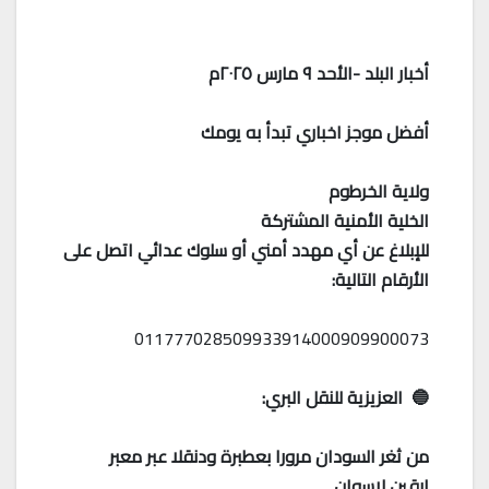
أخبار البلد -الأحد ٩ مارس ٢٠٢٥م
أفضل موجز اخباري تبدأ به يومك
ولاية الخرطوم
الخلية الأمنية المشتركة
للإبلاغ عن أي مهدد أمني أو سلوك عدائي اتصل على
الأرقام التالية:
011777028509933914000909900073
🔵 العزيزية للنقل البري:
من ثغر السودان مرورا بعطبرة ودنقلا عبر معبر
ارقين لاسوان