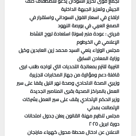
تجمع قوى تحرير السودان يدعو للاصطفاف خلف
الجيش وتعزيز الجبهة الداخلية
ارتفاع في اسعار الفول السوداني واستقرار في
الصمغ العربي في بورصة النهود
فريني : عودة منبر (سونا) استعادة لروح النشاط
الإعلامي في الخرطوم
مجلس الوزراء ينعي السيد محمد زين العابدين وكيل
وزارة المعادن السابق
التربية تلتزم بمعالجة التحديات التي تواجه طلاب ابيي
قافلة دعم ومؤازرة من جهاز المخابرات للجزيرة
وزيري الصحة الاتحادي وصحة نهر النيل يقفا على سير
العمل بالمراكز الصحية بقرى المناصير الجديدة
وزير الحكم الإتحادي يقف على سير العمل بشركات
الإتصالات بمدني
مجلس تنظيم مهنة القانون يعلن جدول امتحانات
دورة ابريل ٢٠٢٥
الاعلان عن ادخال محطة محول كهرباء مارنجان