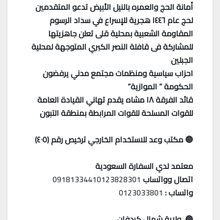
أمانة الحج والعمره بالنيل الأبيض تدعو المتقدمين
لحج عام ١٤٤٦ هجرية للإسراع في سداد الرسوم
المقاومة الشعبية بمحلية قلى تعلن جاهزيتها
للمشاركة فى قافلة النصر الكبري المتوجهة لمحلية
الجبلين
احزاب سياسية ومنظمات مجتمع مدني يرفضون
الحكومة ” الموازية”
قائد الفرقة ١٨ مشاه يقدم تهاني القيادة العامة
للقوات المسلحة للقوات المرابطة بمنطقة التبون
🔵 مكتب وعد للاستخدام الخارجي ترخيص رقم (٤٠٥)
معتمد لدي السفارة السعودية
اتصال وواتساب
09181334410123828301
واتساب :
0123033801
🔵 ولاية شمال كردفان