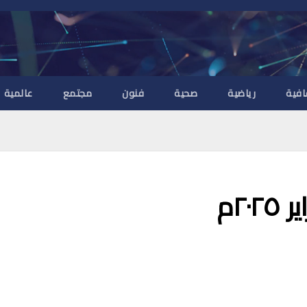
افية
رياضية
صحية
فنون
مجتمع
عالمية