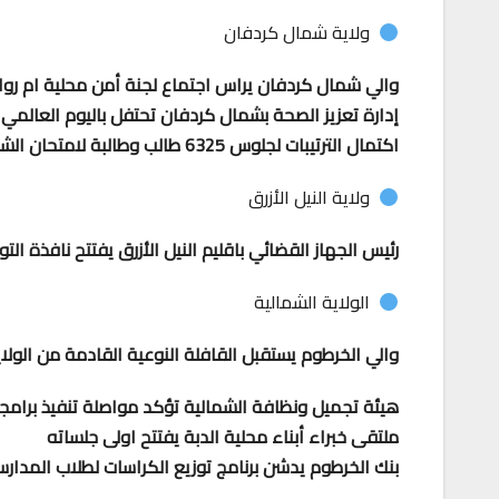
ولاية شمال كردفان
والي شمال كردفان يراس اجتماع لجنة أمن محلية ام روا
إدارة تعزيز الصحة بشمال كردفان تحتفل باليوم العالمي
اكتمال الترتيبات لجلوس 6325 طالب وطالبة لامتحان الشهادة المتوسطة بشمال كردفان
ولاية النيل الأزرق
رئيس الجهاز القضائي باقليم النيل الأزرق يفتتح نافذة التو
الولاية الشمالية
والي الخرطوم يستقبل القافلة النوعية القادمة من الول
هيئة تجميل ونظافة الشمالية تؤكد مواصلة تنفيذ برامجه
ملتقى خبراء أبناء محلية الدبة يفتتح اولى جلساته
بنك الخرطوم يدشن برنامج توزيع الكراسات لطلاب المدار