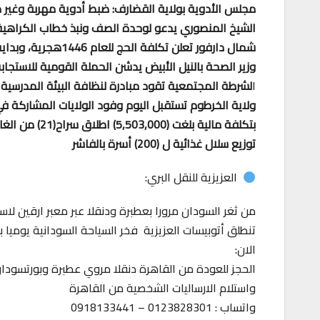
مجلس الأدوية بولاية القضارف: ضبط أدوية مهربة وغير
الشيخ المنصوري يدعو لوحدة الصف ونبذ خطاب الكراهية
شمال دارفور تعلن تكلفة الحج للعام 1446هجرية، وبداية التقديم
وزير الصحة بالنيل الأبيض يدشن الحملة القومية للاستجاب
ا
لشرطة المجتمعية تقود مبادرة لنظافة البيئة المدرسية
ولاية الخرطوم تستقبل اليوم وفود الولايات المشاركة ف
بتكلفة مالية بلغت (5,503,000) اطلاق سراح(21) من الغارمين بسجن كادقلي
توزيع سلال غذائية ل (200) أسرة بالفاشر
العزيزية للنقل البري:
من ثغر السودان مرورا بعطبرة ودنقلا عبر معبر ارقين لاس
تنطلق أتوبيسات العزيزية فخر السياحة السودانية يوميا
الان:
الحجز للعودة من القاهرة دنقلا مروي عطبرة وبورتسودا
واستلام الارساليات الشخصية من القاهرة
واتساب : 0123828301 – 0918133441