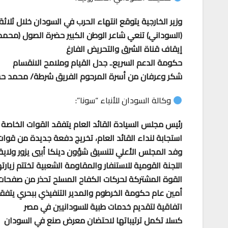
وزير الخارجية يتوقع انتهاء الحرب في السودان خلال ثلاثة
(السوداني) تنعي شاعر الوطن الكبير حضرة الصول (محمد
إيقاف قناة الشرق والتحريض الفارغ
حكومة الدعم السريع.. جدل القيام وملامح الانقسام
شكر وعرفان من أسرة المرحوم الفريق شرطة/ محمد 
وكالة السودان للأنباء “سونا”:
رئيس مجلس السيادة القائد العام يتفقد القوات الخاصة
استجابة لنداء القائد العام، تخريج دفعة جديدة من قوا
وفد المجلس الأعلي لتنسيق شؤون دينكا أبيي يزور ولاية
اللجنة القومية للاستنفار والمقاومة الشعبية تختتم زيارته
القوة المشتركة لحركات الكفاح المسلح تحذر من صفحات
أمين عام حكومة الخرطوم والمدير التنفيذي ببحري يتف
اتفاقية لتقديم خدمات طبية للسودانيين في مصر
كسلا تكمل ترتيباتها لاحتضان معرض صنع في السودان