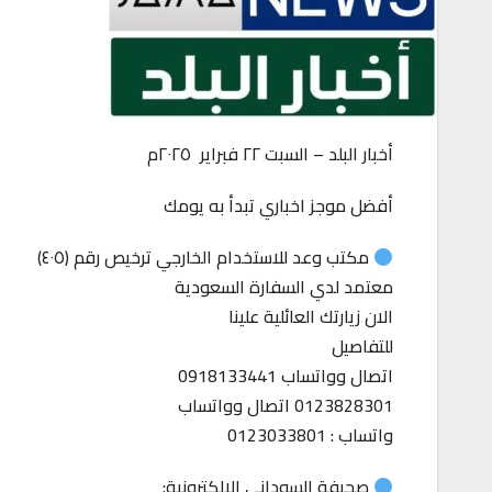
أخبار البلد – السبت ٢٢ فبراير ٢٠٢٥م
أفضل موجز اخباري تبدأ به يومك
مكتب وعد للاستخدام الخارجي ترخيص رقم (٤٠٥)
معتمد لدي السفارة السعودية
الان زيارتك العائلية علينا
للتفاصيل
اتصال وواتساب 0918133441
0123828301 اتصال وواتساب
واتساب : 0123033801
صحيفة السوداني الالكترونية: