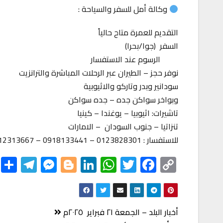
وكالة أمل للسفر والسياحة :
التقديم للعمرة متاح حالياً
السفر (جوا/بحرا)
الرسوم عند الاستفسار
نوفر حجز – الطيران عبر الرحلات المباشرة والترانزيت
سودانير وبدر وتاركو والاثيوبية
وبواخر سواكن جده – جده سواكن
تاشيرات: اثيوبيا – يوغندا – كينيا
تنزاتيا – جنوب السودان – الامارات
للاستفسار : 0123828301 – 0918133441 – 0912313667
S
Te
M
Bl
Li
W
T
F
C
h
le
es
o
nk
h
wi
ac
o
r
gr
se
gg
ed
at
tt
eb
p
e
a
n
er
In
s
er
o
y
تصفّح
أخبار البلد – الجمعة ٢١ فبراير ٢٠٢٥م