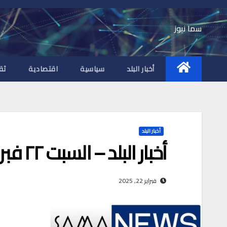
Ski
t
سما نيوز
conten
أخبار البلد
سياسية
اقتصادية
ثق
أخبار البلد
أخبار البلد – السبت ٢٢ فبراير ٢٠٢٥م
فبراير 22, 2025