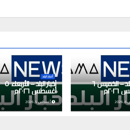
أخبار البلد
أخبار البلد – الخميس ٦
أخبار البلد – الأربعاء ٥
٢٠٢م
أغسطس ٢٠٢٦م
202
أغسطس 5, 2026