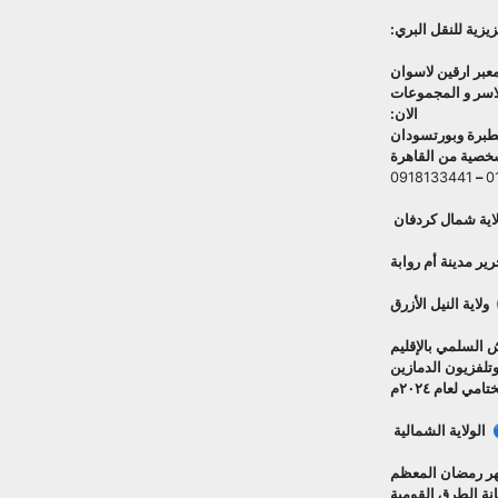
يزية للنقل البري:
عبر ارقين لاسوان
لاسر و المجموعات
الان:
عطبرة وبورتسودان
شخصية من القاهرة
0918133441
–
0
اية شمال كردفان
ير مدينة أم روابة
ولاية النيل الأزرق
 السلمي بالإقليم
وتلفزيون الدمازين
ي لعام ٢٠٢٤م
 الولاية الشمالية
شهر رمضان المعظم
انة الطرق القومية