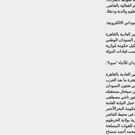
القتالية بالفاشر.
م والدبة ودنقلا.
اني الالكترونية:
 العادية بالقاهرة
ن السودان الوطني
كيل حكومة مُوازية
ان للأنباء “سونا”:
العادية بالقاهرة
فترة ما بعد الحرب
 في شئون السودان
ن سيختار مستقبله
بدكتور ناجي مصطفى
ل النيابة العامة
حكومة البحرالأحمر
ة فى محيط الفاشر
ة بولاية الخرطوم
اد للقوات المسلحة
ر محمد أحمد تمساح