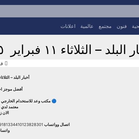
ية
فنون
مجتمع
عالمية
اعلانات
البلد – الثلاثاء ١١ فبراير ٢٠٢٥م
فبراي
أخبار البلد – الثلاثاء ١١ فبراير ٠٢٥
أفضل موجز اخب
🔵 مكتب وعد للاستخدام الخارجي ترخ
معتمد لدي 
الان ز
اتصال وواتساب
9181334410123828301
واتسا