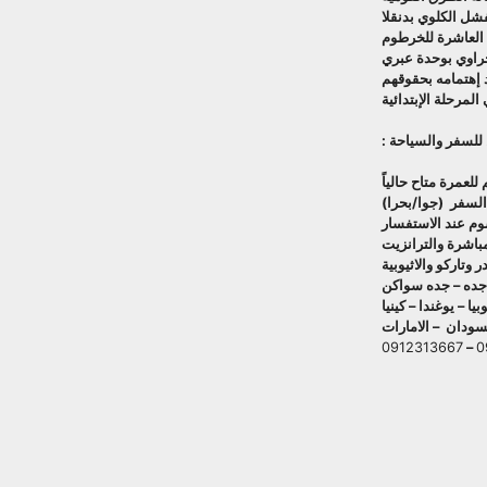
شل الكلوي بدنقلا
ة العاشرة للخرطوم
راوي بوحدة عبري
 إهتمامه بحقوقهم
لمرحلة الإبتدائية
للسفر والسياحة :
 للعمرة متاح حالياً
السفر (جوا/بحرا)
عند الاستفسار
باشرة والترانزيت
 وتاركو والاثيوبية
جده – جده سواكن
يا – يوغندا – كينيا
لسودان – الامارات
0912313667
–
0
Copy
Facebook
Link