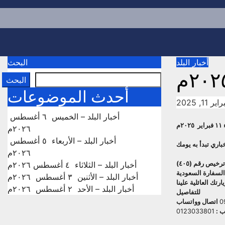
p
o
t
أخبار البلد
البحث
البحث
أحدث الموضوعات
ر 11, 2025
أخبار البلد – الخميس ٦ أغسطس
٢م
٢٠٢٦م
أخبار البلد – الأربعاء ٥ أغسطس
اري تبدأ به يومك
٢٠٢٦م
يص رقم (٤٠٥)
أخبار البلد – الثلاثاء ٤ أغسطس ٢٠٢٦م
السفارة السعودية
أخبار البلد – الأثنين ٣ أغسطس ٢٠٢٦م
يارتك العائلية علينا
أخبار البلد – الأحد ٢ أغسطس ٢٠٢٦م
للتفاصيل
0
اتصال وواتساب
ب :
0123033801