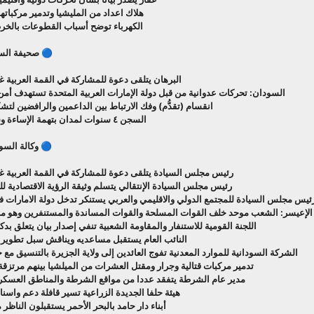
هلاك اعداد من المليشيا وتدمير مركباتهم 
الكهرباء توضح أسباب القطوعات بالخرطو
🔵 صحيفة السود
البرهان يتلقى دعوة للمشاركة في القمة العربية غير
السودان: تحركات عدوانية من قبل دولة الإمارات العربية المتحدة تستهدف أم
انقسام (تقدُّم) وفك الارتباط بين الداعمين والرافضين لتش
السجن ٤ سنوات لمدان بتهمة الإساءة وسب قيادات الدولة
🔵 وكالة السود
رئيس مجلس السيادة يتلقى دعوة للمشاركة في القمة العربية غير 
رئيس مجلس السيادة الإنتقالي يتسلم وثيقة الرؤية الاقتصادية لل
رئيس مجلس السيادة للمجتمع الدولي والاقليمي والعربي يستنكر تدخل دولة الامارات
الإعيسر:‌‏ الشعب موحد خلف القوات المسلحة والقوات المساندة والمستنفرين وهو م
اللجنة القومية للاستنفار والمقاومة الشعبية تنفي إصدار بيان يتعلق 
النائب العام يستقبل مساعديه ويناقش سبل تطوير عم
الشركة السودانية للموارد المعدنية تفوج العائدين إلى ولاية الجزيرة بالتنسيق مع 
تدمير مركبات قتالية وجرار ومقتل العشرات من الميلشيا بينهم مرتزق
مدير عام الشرطة يتفقد عددا من مواقع الشرطة والمناطق العسكري
هيئة حلفا الجديدة الزراعية تسير قافلة دعم واسن
أبناء دار حامد بالبحر الأحمر يستقبلون الناظ