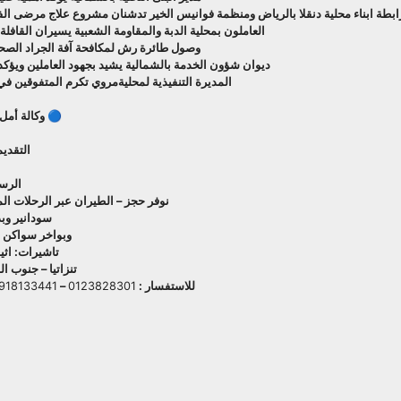
ابطة ابناء محلية دنقلا بالرياض ومنظمة فوانيس الخير تدشنان مشروع علاج مرضى الف
العاملون بمحلية الدبة والمقاومة الشعبية يسيران القافل
وصول طائرة رش لمكافحة آفة الجراد الصح
ديوان شؤون الخدمة بالشمالية يشيد بجهود العاملين ويؤكد
المديرة التنفيذية لمحليةمروي تكرم المتفوقين في ا
🔵 وكالة أمل 
التقديم
الرسوم 
نوفر حجز – الطيران عبر الرحلات الم
سودانير وبدر
وبواخر سواكن 
تاشيرات: اثيوب
تنزاتيا – جنوب ا
للاستفسار :
0123828301
–
918133441