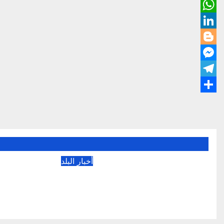
تصفّح
المقالات
أخبار البلد
أخبار البلد – الخميس ٦
أغسطس ٢٠٢٦م
أغسطس 6, 2026