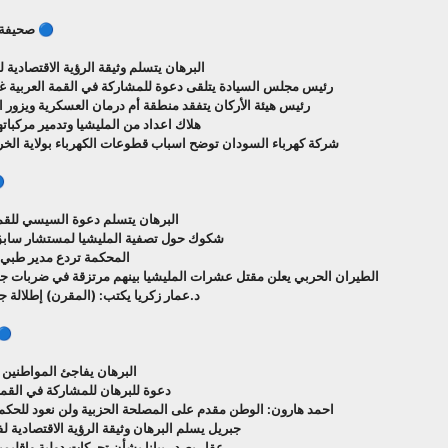
🔵 صحيفة 
البرهان يتسلم وثيقة الرؤية الاقتصادية ل
رئيس مجلس السيادة يتلقى دعوة للمشاركة في القمة العربية غير 
رئيس هيئة الأركان يتفقد منطقة أم درمان العسكرية ويزور 
هلاك اعداد من المليشيا وتدمير مركباتهم
شركة كهرباء السودان توضح اسباب قطوعات الكهرباء بولاية الخرط
البرهان يتسلم دعوة السيسي للقمة 
شكوك حول تصفية المليشيا لمستشار سابق
المحكمة تردع مدير طبي
الطيران الحربي يعلن مقتل عشرات المليشيا بينهم مرتزقة في ضربات ج
د.عمار زكريا يكتب: (المقرن) إطلالة ج
🔵
البرهان يفاجئ المواطنين
دعوة للبرهان للمشاركة في القمة 
احمد هارون: الوطن مقدم على المصلحة الحزبية ولن نعود للحكم ال
جبريل يسلم البرهان وثيقة الرؤية الاقتصادية لف
عقار يصدر بيانا بشأن تحركات دولية واقليمية