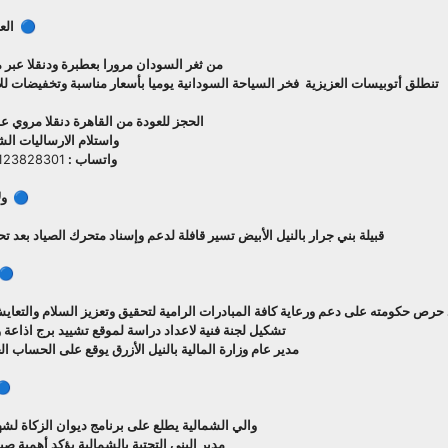
🔵 العز
من ثغر السودان مرورا بعطبرة ودنقلا عبر م
تنطلق أتوبيسات العزيزية فخر السياحة السودانية يوميا بأسعار مناسبة وتخفيضات ل
الحجز للعودة من القاهرة دنقلا مروي 
واستلام الارساليات ال
واتساب :
123828301
🔵 ول
قبيلة بني جرار بالنيل الأبيض تسير قافلة لدعم وإسناد متحرك الصياد بعد تحر
🔵 
 حرص حكومته على دعم ورعاية كافة المبادرات الرامية لتحقيق وتعزيز السلام والتعايش
تشكيل لجنة فنية لاعداد دراسة لموقع تشييد برج اذاعة 
مدير عام وزارة المالية بالنيل الأزرق يوقع على الحساب الختام
🔵
والي الشمالية يطلع على برنامج ديوان الزكاة ل
مدير البنى التحتية بالشمالية يؤكد أهمية صي