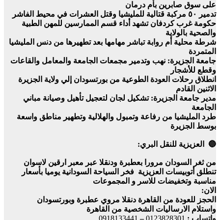
على سوق صابرين بأم درمان
تدمير ٥٠ مركبة قتالية للمليشيا وقتل العشرات في محيط الفاشر
حكومة غرب كردفان تشهد أداء قسم الممارسين للمهن الطبية
والصحية بالولاية
شرطة محلية أم روابة تباشر مهامها بعد تطهيرها من دنس المليشيا
المتمردة
جامعة الجزيرة: نهب وتدمير مجمعات الجامعة والمعامل والقاعات
وقطع للأشجار
انطلاق رحلات العودة الطوعية من بورتسودان إلي ولاية الجزيرة
الاثنين القادم
مدير جامعة الجزيرة: تشكيل لجان لتعجيل تأهيل وصيانة مباني
الجامعة
طرد المليشيا من رفاعة وتمبول والهلالية وتطهير مناطق واسعة
بوسط الجزيرة
🔵 العزيزية للنقل البري:
من ثغر السودان مرورا بعطبرة ودنقلا عبر معبر ارقين لاسوان
تنطلق أتوبيسات العزيزية فخر السياحة السودانية يوميا بأسعار
مناسبة وتخفيضات للاسر و المجموعات
الان:
الحجز للعودة من القاهرة دنقلا مروي عطبرة وبورتسودان
واستلام الارساليات الشخصية من القاهرة
واتساب :
0123828301
–
0918133441