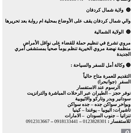
🔵 ولاية شمال كردفان
والي شمال كردفان يقف على الأوضاع بمحلية ام روابة بعد تحريرها
🔵 الولاية الشمالية
مروي تشرع في تنظيم حملة للقضاء على نواقل الأمراض
منظمة نهضة مروي الخيرية تنظم يوماً صحياً بمستشفى أمري
الجديدة
🔵 وكالة أمل للسفر والسياحة :
التقديم للعمرة متاح حالياً
السفر (جوا/بحرا)
الرسوم عند الاستفسار
نوفر حجز – الطيران عبر الرحلات المباشرة والترانزيت
سودانير وبدر وتاركو والاثيوبية
وبواخر سواكن جده – جده سواكن
تاشيرات: اثيوبيا – يوغندا – كينيا
تنزاتيا – جنوب السودان – الامارات
للاستفسار :
0123828301
–
0918133441
–
0912313667