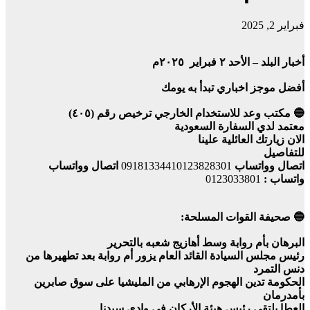
فبراير 2, 2025
أخبار البلد – الأحد ٢ فبراير ٢٠٢٥م
أفضل موجز اخباري تبدأ به يومك
🔵 مكتب وعد للاستخدام الخارجي ترخيص رقم (٤٠٥)
معتمد لدي السفارة السعودية
الان زيارتك العائلية علينا
للتفاصيل
اتصال وواتساب
09181334410123828301
اتصال وواتساب
واتساب :
0123033801
🔵 صحيفة القوات المسلحة:
البرهان بأم روابة وسط أهازيج شعبه بالتحرير
رئيس مجلس السيادة القائد العام يزور أم روابة بعد تطهيرها من
دنس التمرد
الحكومة تدين الهجوم الإرهابي من المليشيا على سوق صابرين
بأمدرمان
العطا يلتقي رئيس هيئة الأركان في وادي سيدنا