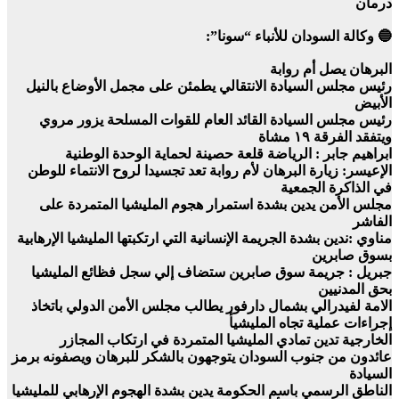
درمان
🔵 وكالة السودان للأنباء “سونا”:
البرهان يصل أم روابة
رئيس مجلس السيادة الانتقالي يطمئن على مجمل الأوضاع بالنيل
الأبيض
رئيس مجلس السيادة القائد العام للقوات المسلحة يزور مروي
ويتفقد الفرقة ١٩ مشاة
ابراهيم جابر : الرياضة قلعة حصينة لحماية الوحدة الوطنية
الإعيسر: زيارة البرهان لأم روابة تعد تجسيدا لروح الانتماء للوطن
في الذاكرة الجمعية
مجلس الأمن يدين بشدة استمرار هجوم المليشيا المتمردة على
الفاشر
مناوي :ندين بشدة الجريمة الإنسانية التي ارتكبتها المليشيا الإرهابية
بسوق صابرين
جبريل : جريمة سوق صابرين ستضاف إلي سجل فظائع المليشيا
بحق المدنيين
الامة لفيدرالي بشمال دارفور يطالب مجلس الأمن الدولي باتخاذ
إجراءات عملية تجاه المليشيأ
الخارجية تدين تمادي المليشيا المتمردة في ارتكاب المجازر
عائدون من جنوب السودان يتوجهون بالشكر للبرهان ويصفونه برمز
السيادة
الناطق الرسمي باسم الحكومة يدين بشدة الهجوم الإرهابي للمليشيا