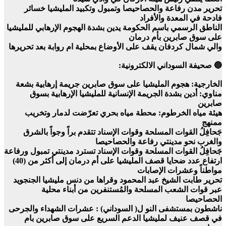
تحرير مدن رفاعة والحصاحيصا وتمبول وتكبيد المليشيا خسائر
فادحة في المعدة والأفراد
الناطق الرسمي باسم الحكومة يدين بشدة الهجوم الإرهابي للمليشيا
على سوق صابرين بأم درمان
والي شمال كردفان يقف على الأوضاع بمحلية ام روابة بعد تحريرها
🔵 صحيفة السوداني الالكترونية:
الخارجية: هجوم المليشيا على سوق صابرين جريمة إرهابية بشعة
مناوي: أدين بشدة الجريمة الإنسانية للمليشيا الإرهابية بسوق
صابرين
هيئة مياه الخرطوم: محطة مياه بحري تعرّضت لدمار وتخريب
ممنهج
جَحافِلُ القوات المسلحة وقوات الإسناد تتقدم براً وجواً بالشرق
والغرب نحو مدينتي رفاعة والحصاحيصا
جَحافِلُ القوات المسلحة وقوات الإسناد تسترد مدينتي تمبول ورفاعة
ارتفاع عدد ضحايا قصف المليشيا على أم درمان إلى أكثر من (40)
مواطناً وعشرات الإصابات
تحرير طابت الشيخ عبد المحمود وقراها من دنس مليشيا الجنجويد
عبر قوات الشعب المسلحة والمُستنفرين من أبناء محلية
الحصاحيصا
ناشطون بمستشفى النو ل( السوداني) : عشرات الشهداء والجرحى
في قصف عنيف لمليشيا الدعم السريع على سوق صابرين بام