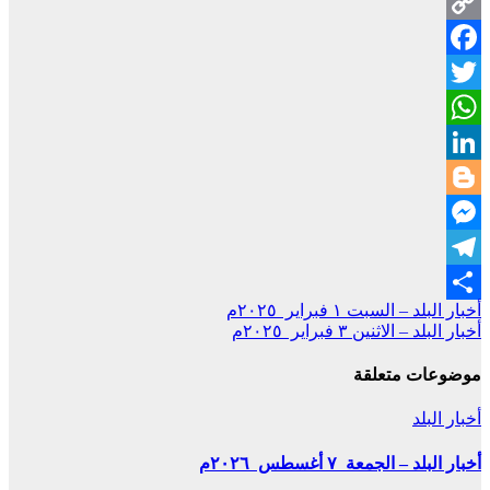
Copy
Facebook
Link
Twitter
WhatsApp
LinkedIn
Blogger
Messenger
Telegram
تصفّح
أخبار البلد – السبت ١ فبراير ٢٠٢٥م
Share
أخبار البلد – الاثنين ٣ فبراير ٢٠٢٥م
المقالات
موضوعات متعلقة
أخبار البلد
أخبار البلد – الجمعة ٧ أغسطس ٢٠٢٦م