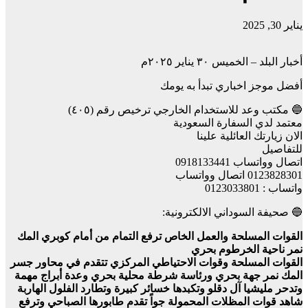
يناير 30, 2025
أخبار البلد – الخميس ٣٠ يناير ٢٠٢٥م
أفضل موجز اخباري تبدأ به يومك
🔵 مكتب وعد للاستخدام الخارجي ترخيص رقم (٤٠٥)
معتمد لدي السفارة السعودية
الان زيارتك العائلية علينا
للتفاصيل
اتصال وواتساب 0918133441
0123828301 اتصال وواتساب
واتساب : 0123033801
🔵 صحيفة السوداني الالكترونية:
القوات المسلحة والعمل الخاص ترفع التمام من أمام كوبري المك
نمر ناحية الخرطوم بحري
القوات المسلحة وقوات الاحتياطي المركزي تتقدم في محاور جسر
المك نمر جهة بحري ورئاسة شرطة محلية بحري وعدة أبراج مهمة
وتدحر مليشيا آل دقلو وتكبدها خسائر كبيرة وتطارد الفلول الهاربة
شاهد قوات المظلات المحمولة جواً تقدم طابورها الصباحي وترفع