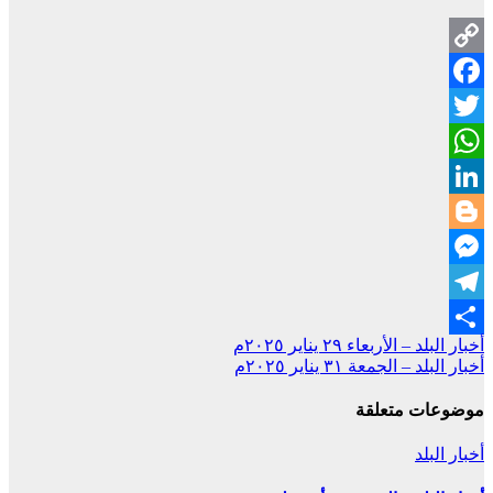
Copy
Facebook
Link
Twitter
WhatsApp
LinkedIn
Blogger
Messenger
Telegram
تصفّح
أخبار البلد – الأربعاء ٢٩ يناير ٢٠٢٥م
Share
أخبار البلد – الجمعة ٣١ يناير ٢٠٢٥م
المقالات
موضوعات متعلقة
أخبار البلد