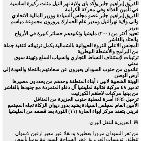
الفريق إبراهيم جابر يؤكد بان ولاية نهر النيل مثلت ركيزة اساسية
في تأمين الغذاء وفي معركة الكرامة
الفريق إبراهيم جابر عضو مجلس السيادة ووزير المالية الاتحادي
والى ولاية نهرالنيل ومدير عام الجمارك يزورون مجموعة مياسم
ببربر
تحييد أكثر من (٢٠٠) مليشيا وتكبيدهم خسائر كبيرة في الأرواح
والعتاد بالفاشر
المجلس الاعلى للثروة الحيوانية بالشمالية يكمل ترتيباته لتنفيذ جملة
من البرامج والأنشطة البيطرية
ترتيبات لإستئناف النشاط التجاري وانسياب السلع وتهيئة سوق
مدني
عائدون من جنوب السودان يعبرون عن سعادتهم بالنجاة والعودة إلى
أرض الوطن
الهيئة الشعبية لابيي : أبناء المنطقة وحدهم من يحددون مصيرها
تدمير ٤٨ مركبة قتالية لمليشيا آل دقلو المتمردة مع جنودها بالفاشر
من بينها مركبات لاطقم الكورنيت
ترحيل 1835 أسرة لمحلية جنوب الجزيرة من المناقل
الأمين العام لمجلس السيادة يشيد بدور ديوان الزكاة تجاه المجتمع
فريني يتفقد مركز ايواء الحارة (١١) الثورة بعد قصفه من المليشيا
🔵 العزيزية للنقل البري:
من ثغر السودان مرورا بعطبرة ودنقلا عبر معبر ارقين لاسوان
تنطلق أتوبيسات العزيزية فخر السياحة السودانية يوميا بأسعار