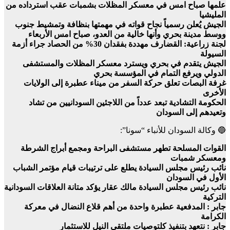
علمها صباح امس في معسكر المظلات بشمبات عقب استرداده من
المليشيا
الجيش يُعلن رسمياً نجاح قواته في مهمتها بنظافة وتمشيط جنوب
ووسط مدينة بحري وأنها خالية من العدو، صباح امس الأربعاء
لجنة زراعية: القضارف مهددة بفقدان 30% من الحصاد جراء أزمة
السيولة
الجيش يتقدم في بحري ويسترد معسكر المظلات والمستشفى
الدولي ويرفع التمام في المؤسسة بحري
غرفة البصات تعلق حركة السفر من ميناء عطبرة إلى الولايات
الأخرى
الحكومة التشادية تبعد عدداً من اللاجئين السودانيين من تشاد
وتعيدهم إلى السودان
🔵 وكالة السودان للأنباء “سونا”:
القوات المسلحة تطهر مستشفى البراحة ومجمع أبراج الشرطة
ومعسكر شمبات
نائب رئيس مجلس السيادة يطلع على ترتيبات قيام مؤتمر الشباب
الأول في السودان
نائب رئيس مجلس السيادة مالك عقار يؤكد متانة العلاقات السودانية
التركية
جابر : المدفعية عطبرة واحدة من أهم قلاع النضال في معركة
الكرامة
جابر : نتعهد بتنفيذ كل
توصيات ملتقى النيل للاستثمار