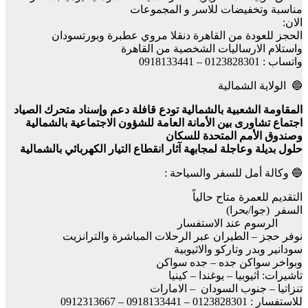
مناسبة وتخفيضات للاسر و المجموعات
الان:
الحجز للعودة من القاهرة دنقلا مروي عطبرة وبورتسودان
واستلام الارساليات الشخصية من القاهرة
واتساب : 0123828301 – 0918133441
🔵 الولاية الشمالية
المقاومة الشعبية بالشمالية تودع قافلة دعم وإسناد متحرك الصياد
اجتماع تشاورى بين الأمانة العامة للشؤون الاجتماعية بالشمالية
وصندوق الأمم المتحدة للسكان
حلول بديلة وعاجلة لمجابهة آثار انقطاع التيار الكهربائي بالشمالية
🔵 وكالة أمل للسفر والسياحة :
التقديم للعمرة متاح حالياً
السفر (جوا/بحرا)
الرسوم عند الاستفسار
نوفر حجز – الطيران عبر الرحلات المباشرة والترانزيت
سودانير وبدر وتاركو والاثيوبية
وبواخر سواكن جده – جده سواكن
تاشيرات: اثيوبيا – يوغندا – كينيا
تنزاتيا – جنوب السودان – الامارات
للاستفسار : 0123828301 – 0918133441 – 0912313667