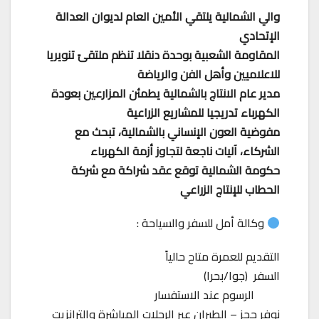
والي الشمالية يلتقي الأمين العام لديوان العدالة
الإتحادي
المقاومة الشعبية بوحدة دنقلا تنظم ملتقىً تنويريا
للاعلاميين وأهل الفن والرياضة
مدير عام الانتاج بالشمالية يطمئن المزارعين بعودة
الكهرباء تدريجيا للمشاريع الزراعية
مفوضية العون الإنساني بالشمالية، تبحث مع
الشركاء، آليات ناجعة لتجاوز أزمة الكهرباء
حكومة الشمالية توقع عقد شراكة مع شركة
الحطاب للإنتاج الزراعي
وكالة أمل للسفر والسياحة :
التقديم للعمرة متاح حالياً
السفر (جوا/بحرا)
الرسوم عند الاستفسار
نوفر حجز – الطيران عبر الرحلات المباشرة والترانزيت