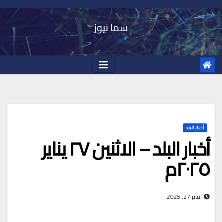
Ski
t
سما نيوز
conten
أخبار البلد
أخبار البلد – الاثنين ٢٧ يناير
٢٠٢٥م
يناير 27, 2025