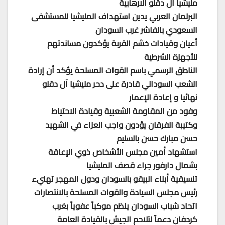
مليشيا آل دقلو الارهابية
البرلمان العربي يدين استهداف المليشيا للمستشفى
السعودي بالفاشر غرب السودان
أعيان وقيادات خشم القربة يؤكدون مساندتهم
للأجهزة الشرطية
الناطق الرسمي باسم القوات المسلحة يؤكد أن إرادة
الشعب السوداني قادرة على دحر مليشيا آل دقلو
نهائيا و إعادة الإعمار
وفود من المقاومة الشعبية وقيادة الاحتياط
وكتيبة الفرقان يؤدون واجب العزاء في الشهيد
حسن مبارك حسن بالسليم
استشهاد أمين مجلس الأشخاص ذوي الإعاقة
بشمال دارفور جراء قصف المليشيا
تنسيقية أبناء البيقو بالسودان ودول المهجر تهنيء
رئيس مجلس السيادة والقوات المسلحة بالانتصارات
اتحاد شباب السودان ينظم موكباً عفوياً بغرب
كردفان دعماً لتلاحم الجيش بالقيادة العامة