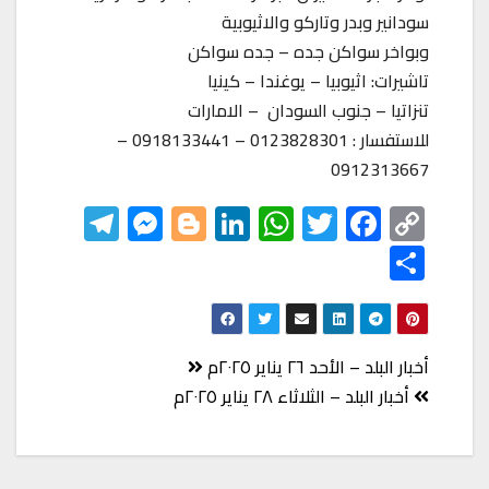
سودانير وبدر وتاركو والاثيوبية
وبواخر سواكن جده – جده سواكن
تاشيرات: اثيوبيا – يوغندا – كينيا
تنزاتيا – جنوب السودان – الامارات
للاستفسار : 0123828301 – 0918133441 –
0912313667
Te
M
Bl
Li
W
T
F
C
le
es
o
nk
h
wi
ac
o
S
gr
se
gg
ed
at
tt
eb
p
h
a
n
er
In
s
er
o
y
ar
m
ge
A
o
Li
e
تصفّح
أخبار البلد – الأحد ٢٦ يناير ٢٠٢٥م
r
p
k
nk
المقالات
أخبار البلد – الثلاثاء ٢٨ يناير ٢٠٢٥م
p