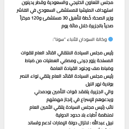
مجلس التعاون الخليجي والسعودية وقطر يدينون
استهداف المليشيا للمستشفى السعودي في الفاشر
وزير الصحة: خُطة لتأهيل 30 مستشفىً و120 مركزاً
صحياً بالجزيرة خلال مائة يوم
وكالة السودان للأنباء “سونا”:
رئيس مجلس السيادة الانتقالي القائد العام للقوات
المسلحة يزور جرحى ومصابي العمليات من ضباط
وضباط صف وجنود القيادة العامة
رئيس مجلس السيادة القائد العام يلتقي لواء النصر
بولاية نهر النيل
والي الجزيرة يتفقد قوات التأمين بودمدني
ويدعوهم للإسراع في إنجاز مهمتهم
نائب رئيس مجلس السيادة يلتقي الأمين العام
لمنظمة أطباء بلا حدود الدولية
نبيل عبدالله : لاتزال دولة الإمارات تدعم وتساند