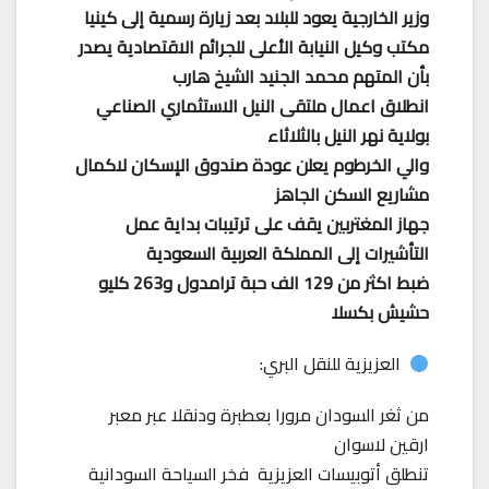
وزير الخارجية يعود للبلاد بعد زيارة رسمية إلى كينيا
مكتب وكيل النيابة الأعلى للجرائم الاقتصادية يصدر
بأن المتهم محمد الجنيد الشيخ هارب
انطلاق اعمال ملتقى النيل الاستثماري الصناعي
بولاية نهر النيل بالثلاثاء
والي الخرطوم يعلن عودة صندوق الإسكان لاكمال
مشاريع السكن الجاهز
جهاز المغتربين يقف على ترتيبات بداية عمل
التأشيرات إلى المملكة العربية السعودية
ضبط اكثر من 129 الف حبة ترامدول و263 كليو
حشيش بكسلا
العزيزية للنقل البري:
من ثغر السودان مرورا بعطبرة ودنقلا عبر معبر
ارقين لاسوان
تنطلق أتوبيسات العزيزية فخر السياحة السودانية