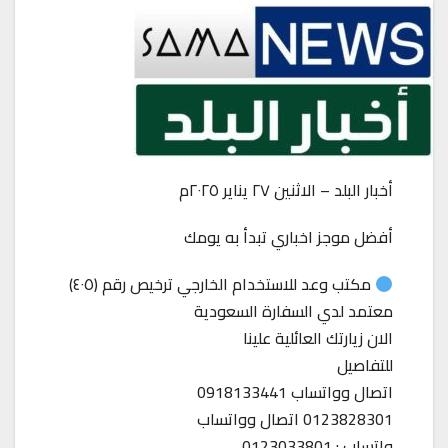
أخبار البلد – الاثنين ٢٧ يناير ٢٠٢٥م
أفضل موجز اخباري تبدأ به يومك
مكتب وعد للاستخدام الخارجي ترخيص رقم (٤٠٥)
معتمد لدي السفارة السعودية
الان زيارتك العائلية علينا
للتفاصيل
اتصال وواتساب 0918133441
0123828301 اتصال وواتساب
واتساب : 0123033801