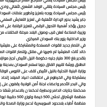
رئيس مجلس السيادة يلتقي المراجع العام لجمهورية ال
رئيس مجلس السيادة يلتقي الوفد الشعبي لأهالي وادي 
رئيس مجلس السيادة يوجه بتعزيز وتطوير علاقات السودان
جابر يشيد بدور الإدارة الأهلية في تعزيز التعايش السلمي
جبريل يؤكد أهمية التحول الرقمي لتعزيز الرقابة على الم
وزيرة الصناعة تعلن قرب وصول البلاد مرحلة الاكتفاء من 
وزير الداخلية يزور بنك السودان المركزي
في انتصار جديد للقوات المسلحة والمشتركة على مليشيا ال دقلو : مقتل ٤٥ متمردا وتدمير
خالد ثالث: المليشيا تم ضربها في مقتل بإنتصار القوات ا
بتقدير بلغ 300 مليار جنيه حكومة النيل الأبيض تجيز موازنة الولاية للعام
انطلاق ورشة تقييم اتفاق جوبا لسلام السودان بمدينة ب
وزارة البنية التحتية بالنيل الأبيض تقف على التروس الوقا
بمشاركة والي الخرطوم فى احتفالات اعياد الميلاد إتحاد 
والي البحر الأحمر واعضاء لجنة أمن الولاية يقفون على
محكمتا جنايات الدامر وعطبرة تحكما ن بالاعدام شنقا 
منظمة الإشراق تدشن 500 خيمة وتوزع 500 حقيبة ايوائية على نازحين بمعسكر ابو النجا بالقضارف
منظمة أطباء بلاحدود السويسرية تدعم وزارة الصحة وال