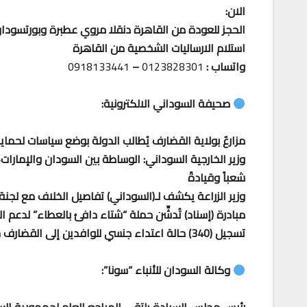
الان:
الحجز للعودة من القاهرة دنقلا مروي عطبرة وبورتسودا
استلام الارساليات الشخصية من القاهرة
واتساب :
0123828301
–
0918133441
صحيفة السوداني الالكترونية:
مزارعٌ بولاية القضارف يُطالب الدولة بوضع سياسات لحما
وزير الخارجية السوداني: الوساطة بين السودان والإمارات
شعباً وقيادةً
وزير الزراعة يكشف لـ(السوداني) تفاصيل الخلاف مع لجنة
مبادرة (إسناد) تُدشِّن حملة “شتاء دافئ بالعطاء” لدعم ا
تسجيل (340) حالة اعتداء جنسي للوافدين إلى القضارف جراء الحرب في السودان
وكالة السودان للأنباء “سونا”: