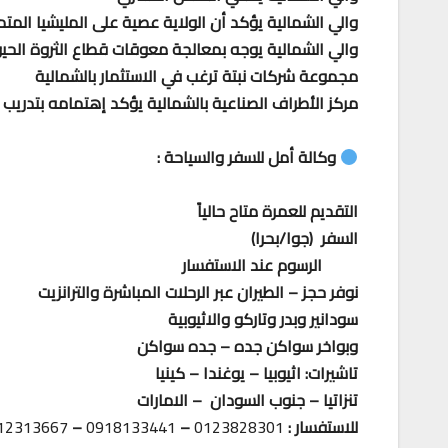
والي الشمالية يؤكد أن الولاية عصية على المليشيا المتم
والي الشمالية يوجه بمعالجة معوقات قطاع الثروة الحيوان
مجموعة شركات نبتة ترغب في الاستثمار بالشمالية
مركز الأطراف الصناعية بالشمالية يؤكد إهتمامه بتدريب
وكالة أمل للسفر والسياحة :
التقديم للعمرة متاح حالياً
السفر (جوا/بحرا)
الرسوم عند الاستفسار
نوفر حجز – الطيران عبر الرحلات المباشرة والترانزيت
سودانير وبدر وتاركو والاثيوبية
وبواخر سواكن جده – جده سواكن
تاشيرات: اثيوبيا – يوغندا – كينيا
تنزاتيا – جنوب السودان – الامارات
للاستفسار :
0123828301
–
0918133441
–
12313667