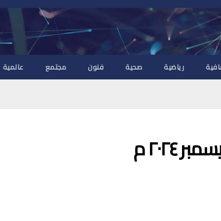
افية
رياضية
صحية
فنون
مجتمع
عالمية