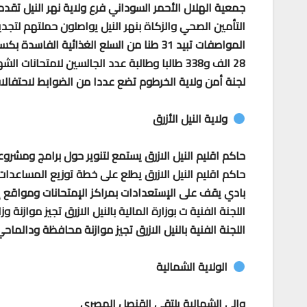
جمعية الهلال الأحمر السوداني فرع ولاية نهر النيل تقدم
التأمين الصحي والزكاة بنهر النيل يواصلون حملتهم لتجدي
المواصفات تبيد 31 طنا من السلع الغذائية الفاسدة بكسلا
28 الف و338 طالبا وطالبة عدد الجالسين لامتحانات الشهادة السودانية المؤجلة للعام 2023 بمصر
لجنة أمن ولاية الخرطوم تضع عددا من الضوابط لاحتفالات ا
ولاية النيل الأزرق
حاكم اقليم النيل الازرق يستمع لتنوير حول برامج ومشروعا
حاكم اقليم النيل الازرق يطلع على خطة توزيع المساعدات 
بادي يقف على الإستعدادات بمراكز الإمتحانات ومواقع إي
اللجنة الفنية ت بوزارة المالية بالنيل الازرق تجيز موازنة وزارة 
اللجنة الفنية بالنيل الازرق تجيز موازنة محافظة ودالماحي للعا
الولاية الشمالية
والي الشمالية يلتقي القنصل المصري