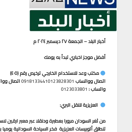
أخبار البلد – الجمعة ٢٧ ديسمبر ٢٠٢٤ م
أفضل موجز اخباري تبدأ به يومك
مكتب وعد للاستخدام الخارجي ترخيص رقم (٤٠٥)
اتصال وواتساب
09181334410123828301
اتصال ووا
واتساب :
0123033801
العزيزية للنقل البري:
من ثغر السودان مرورا بعطبرة ودنقلا عبر معبر ارقين لاس
تنطلق أتوبيسات العزيزية فخر السياحة السودانية يوميا