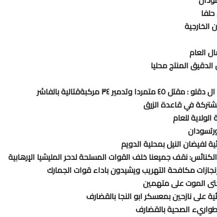
سودان
حلفا
 الخارجية
ال العام
الدقيق المنتج محليا
 ٣٤ مركبةقتالية بالفاشر
لمشتركة في قاعدة الزرق
ورتسودان
ئية لفيضان النيل بمحلية الدويم
الكنائس: نقف جميعنا خلف القوات المسلحة لدحر المليشيا الإرهابية
 إنجازات مكافحة التهريب ويشيدون باداء قوات الجمارك
حتى الموت على متهمين
طواريء الصحية بالقضارف