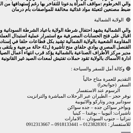
والي الخرطوم :مواقف المرأة يدعونا للتفاخر بها رغم إستهدافها من ال
ضبط مصنعين لتعبئة مواد غذائية مخالفة للمواصفات بأم درمان
🔵 الولاية الشمالية
والي الشمالية يشهد احتفال شرطة الولاية باعياد الشرطة السودانية و
اقبال على فتح الحسابات المصرفية مع استمرار عملية استبدال العملة
المقاومة الشعبية بالولاية الشمالية تشيد بكل قطاعات حلفا في إسناده
القنصل المصري بوادي حلفاي منح تأشيرة ل42 حالة مرضية و يلتقى بالطلاب السودانيين بالجامعات المصرية
مدير مركز الأطراف الصناعية بالشمالية يؤكد قرب انتهاء أعمال الصيان
ادارة الأسماك بالولاية تقود حملات تفتيش لمعدات الصيد غير القانونية ب
🔵 وكالة أمل للسفر والسياحة :
التقديم للعمرة متاح حالياً
السفر (جوا/بحرا)
الرسوم عند الاستفسار
نوفر حجز – الطيران عبر الرحلات المباشرة والترانزيت
سودانير وبدر وتاركو والاثيوبية
وبواخر سواكن جده – جده سواكن
تاشيرات: اثيوبيا – يوغندا – كينيا
تنزاتيا – جنوب السودان – الامارات
للاستفسار : 0123828301
–
0918133441
–
0912313667