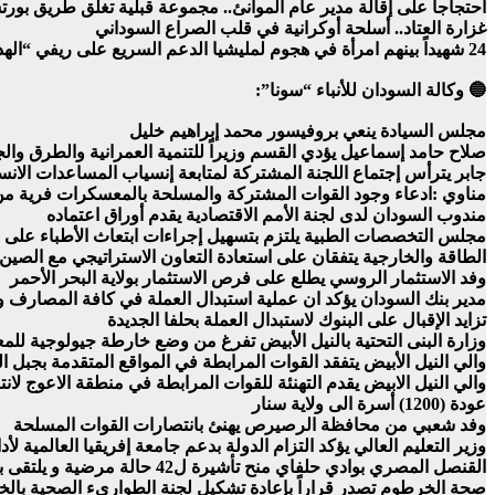
احتجاجاً على إقالة مدير عام الموانئ.. مجموعة قبلية تغلق طريق بو
غزارة العتاد.. أسلحة أوكرانية في قلب الصراع السوداني
24 شهيداً بينهم امرأة في هجوم لمليشيا الدعم السريع على ريفي “الهدى”
🔵 وكالة السودان للأنباء “سونا”:
مجلس السيادة ينعي بروفيسور محمد إبراهيم خليل
صلاح حامد إسماعيل يؤدي القسم وزيراً للتنمية العمرانية والطرق وا
جابر يترأس إجتماع اللجنة المشتركة لمتابعة إنسياب المساعدات الانسا
مناوي :ادعاء وجود القوات المشتركة والمسلحة بالمعسكرات فرية من 
مندوب السودان لدى لجنة الأمم الاقتصادية يقدم أوراق اعتماده
مجلس التخصصات الطبية يلتزم بتسهيل إجراءات ابتعاث الأطباء على ن
الطاقة والخارجية يتفقان على استعادة التعاون الاستراتيجي مع الصين
وفد الاستثمار الروسي يطلع على فرص الاستثمار بولاية البحر الأحمر
مدير بنك السودان يؤكد ان عملية استبدال العملة في كافة المصارف وا
تزايد الإقبال على البنوك لاستبدال العملة بحلفا الجديدة
وزارة البنى التحتية بالنيل الأبيض تفرغ من وضع خارطة جيولوجية للمعا
والي النيل الأبيض يتفقد القوات المرابطة في المواقع المتقدمة بجبل 
والي النيل الابيض يقدم التهنئة للقوات المرابطة في منطقة الاعوج لان
عودة (1200) أسرة الى ولاية سنار
وفد شعبي من محافظة الرصيرص يهنئ بانتصارات القوات المسلحة
وزير التعليم العالي يؤكد التزام الدولة بدعم جامعة إفريقيا العالمية لأد
القنصل المصري بوادي حلفاي منح تأشيرة ل42 حالة مرضية و يلتقى بالطلاب السودانيين بالجامعات المصرية
صحة الخرطوم تصدر قراراً بإعادة تشكيل لجنة الطواريء الصحية بال