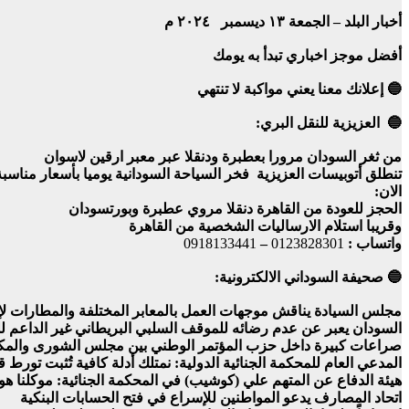
أخبار البلد – الجمعة ١٣ ديسمبر ٢٠٢٤ م
أفضل موجز اخباري تبدأ به يومك
🔵 إعلانك معنا يعني مواكبة لا تنتهي
🔵 العزيزية للنقل البري:
من ثغر السودان مرورا بعطبرة ودنقلا عبر معبر ارقين لاسوان
تنطلق أتوبيسات العزيزية فخر السياحة السودانية يوميا بأسعار مناس
الان:
الحجز للعودة من القاهرة دنقلا مروي عطبرة وبورتسودان
وقريبا استلام الارساليات الشخصية من القاهرة
واتساب :
0123828301
–
0918133441
🔵 صحيفة السوداني الالكترونية:
مجلس السيادة يناقش موجهات العمل بالمعابر المختلفة والمطارات لإ
السودان يعبر عن عدم رضائه للموقف السلبي البريطاني غير الداعم 
صراعات كبيرة داخل حزب المؤتمر الوطني بين مجلس الشورى والمكتب
المدعي العام للمحكمة الجنائية الدولية: نمتلك أدلة كافية تُثبت تورط 
هيئة الدفاع عن المتهم علي (كوشيب) في المحكمة الجنائية: موكلنا 
اتحاد المصارف يدعو المواطنين للإسراع في فتح الحسابات البنكية