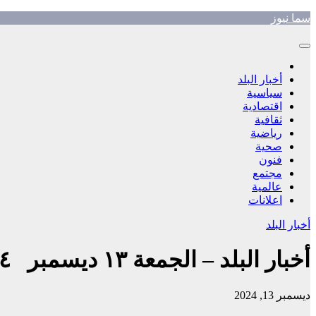
Skip
سما نيوز
to
content
أخبار البلد
سياسية
اقتصادية
ثقافية
رياضية
صحية
فنون
مجتمع
عالمية
اعلانات
أخبار البلد
أخبار البلد – الجمعة ١٣ ديسمبر ٢٠٢٤ م
ديسمبر 13, 2024