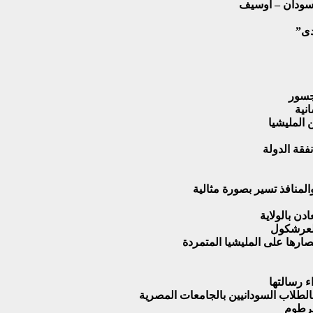
رتسودان – أوسيف
لجسور
نية
المليشيا
فقة الدولة
لمنافذ تسير بصورة مثالية
دن بالولاية
العرشكول
تصارها على المليشيا المتمردة
اء رسالتها
خرطوم