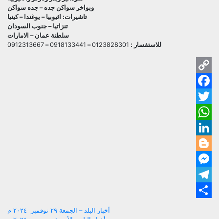
وبواخر سواكن جده – جده سواكن
تاشيرات: اثيوبيا – يوغندا – كينيا
تنزاتيا – جنوب السودان
سلطنة عمان – الامارات
للاستفسار :
0123828301
–
0918133441
–
0912313667
py
ok
ink
ter
pp
dIn
ger
ger
ram
are
تصفّح
أخبار البلد – الجمعة ٢٩ نوفمبر ٢٠٢٤ م