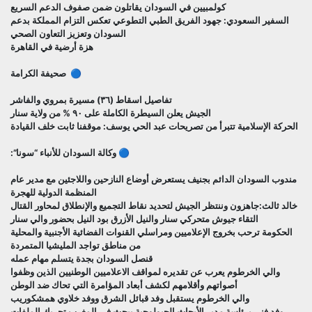
كولمبيين في السودان يقاتلون ضمن صفوف الدعم السريع
السفير السعودي: جهود الفريق الطبي التطوعي تعكس التزام المملكة بدعم
السودان وتعزيز التعاون الصحي
هزة أرضية في القاهرة
🔵 صحيفة الكرامة
تفاصيل اسقاط (٣٦) مسيرة بمروي والفاشر
الجيش يعلن السيطرة الكاملة على ٩٠ % من ولاية سنار
الحركة الإسلامية تتبرأ من تصريحات عبد الحي يوسف: موقفنا ثابت خلف القيادة
🔵 وكالة السودان للأنباء “سونا”:
مندوب السودان الدائم بجنيف يستعرض أوضاع النازحين واللاجئين مع مدير عام
المنظمة الدولية للهجرة
خالد ثالث:جاهزون وننتظر الجيش لتحديد نقاط التجميع والإنطلاق لمحاور القتال
التقاء جيوش متحركي سنار والنيل الأزرق بود النيل بحضور والي سنار
الحكومة ترحب بخروج الإعلاميين ومراسلي القنوات الفضائية الأجنبية والمحلية
من مناطق تواجد المليشيا المتمردة
قنصل السودان بجدة يتسلم مهام عمله
والي الخرطوم يعرب عن تقديره لمواقف الاعلاميين الوطنيين الذين وظفوا
أصواتهم وأقلامهم لكشف أبعاد المؤامرة التي تحاك ضد الوطن
والي الخرطوم يستقبل وفد قبائل الشرق ووفد خلاوي همشكوريب
وفد فني برئاسة مدير الأبحاث الجيولوجية يبحث في المغرب تحريك الملفات