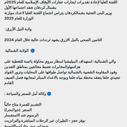
اللجنة العليا لإعادة تقديرات ايجارات عقارات الأوقاف الإسلامية للعام 2025م
بشمال كردفان تعقد اجتماعها الأول
وزير البنى التحتية بشمالكردفان يتراس اجتماع اللجنة العليا لاعداد موازنة
الوزارة للعام 2025
ولاية النيل الأزرق:
التامين الصحي بالنيل الازرق يشهد ترددات عالية خلال العام 2024
🔵 الولاية الشمالية
والي الشمالية: استهداف الميليشيا لمطار مروي محاولة يائسة للتغطية على
هزائمهاوالمخابرات تضبط مخالفين بمناطق التعدين
وفود المقاومة الشعبية بالشمالية تواصل طوافها على المحليات وتزور القولد
تنفيذي حلفا يتفقد محطة مياه حلفا ويوجه بالاعداد المبكر لمجابهة فصل الصيف
القادم
🔵 وكالة أمل للسفر والسياحة :
التقديم للعمرة متاح حالياً
السفر (جوا/بحرا)
الرسوم عند الاستفسار
نوفر حجز – الطيران عبر الرحلات المباشرة والترانزيت
سودانير وبدر وتاركو والاثيوبية