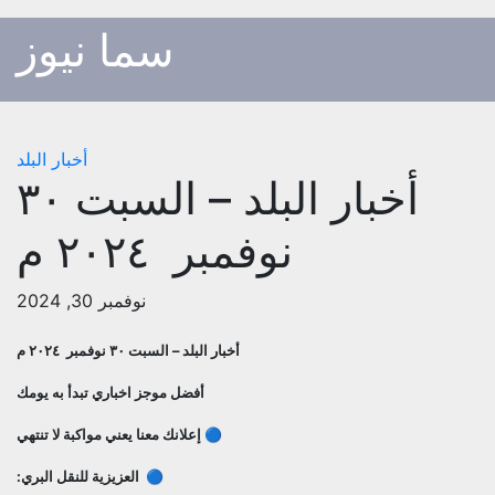
p
سما نيوز
o
t
أخبار البلد
أخبار البلد – السبت ٣٠
نوفمبر ٢٠٢٤ م
نوفمبر 30, 2024
أخبار البلد – السبت ٣٠ نوفمبر ٢٠٢٤ م
أفضل موجز اخباري تبدأ به يومك
🔵 إعلانك معنا يعني مواكبة لا تنتهي
🔵 العزيزية للنقل البري: