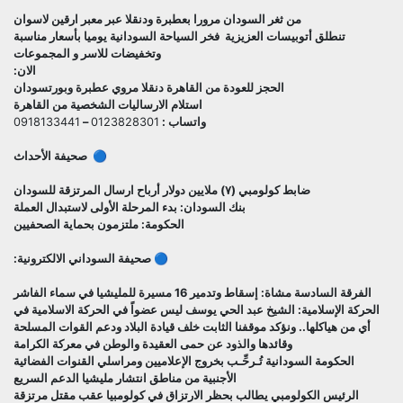
من ثغر السودان مرورا بعطبرة ودنقلا عبر معبر ارقين لاسوان
تنطلق أتوبيسات العزيزية فخر السياحة السودانية يوميا بأسعار مناسبة
وتخفيضات للاسر و المجموعات
الان:
الحجز للعودة من القاهرة دنقلا مروي عطبرة وبورتسودان
استلام الارساليات الشخصية من القاهرة
واتساب :
0123828301
–
0918133441
🔵 صحيفة الأحداث
ضابط كولومبي (٧) ملايين دولار أرباح ارسال المرتزقة للسودان
بنك السودان: بدء المرحلة الأولى لاستبدال العملة
الحكومة: ملتزمون بحماية الصحفيين
🔵 صحيفة السوداني الالكترونية:
الفرقة السادسة مشاة: إسقاط وتدمير 16 مسيرة للمليشيا في سماء الفاشر
الحركة الإسلامية: الشيخ عبد الحي يوسف ليس عضواً في الحركة الاسلامية في
أي من هياكلها.. ونؤكد موقفنا الثابت خلف قيادة البلاد ودعم القوات المسلحة
وقائدها والذود عن حمى العقيدة والوطن في معركة الكرامة
الحكومة السودانية تُـرحِّـب بخروج الإعلاميين ومراسلي القنوات الفضائية
الأجنبية من مناطق انتشار مليشيا الدعم السريع
الرئيس الكولومبي يطالب بحظر الارتزاق في كولومبيا عقب مقتل مرتزقة