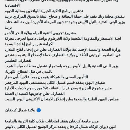
الاقتصادية
تدشين برنامج التكية الخيرية للوافدين بمحلية الدويم
تنفيذي محلية ربك يقف على حملة النظافة واصحاح البيئة بالسوق المركزي بربك
وزير البنى التحتية بالنيل الأبيض يشهد تدشين المرحلة الأخيرة لبورصة الشاحنات
بربك
مشروع تجريبي لتنقية المياه بولاية البحر الأحمر
لجنة الاستنفار والمقاومة الشعبية ولاية الخرطوم تواصل دعمها لجرحى معركة
الكرامة عبر برنامج إعادة البسمة
وزارة الصحة والتنمية الإجتماعية بولاية القضارف تعلن عن إدخال لقاح الملاريا
في التطعيم الروتيني للأطفال بولاية القضارف حملة لإصحاح البيئة بمستشفى
القضارف التعليمي
وزير البنى التحتية بالنيل الأبيض يوجه باستمرار تشغيل محطات مياه الشرب
بالمدن في ظل انقطاع الكهرباء
التأمين الصحي والشركاء يقيمون يوماََ علاجياَ بأبي حجار
تنفيذي النهود يتفقد قسم غسيل الكلى بمستشفى النهود المرجعي
مدير مشروع الجزيرة يصدر قرارا باعفاء ٥٠% من رسوم خدمات الادارة
القضارف تعلن جاهزيتها لاستبدال العملة
مجلس المهن الطبية والصحية يعلن إنطلاق الامتحان الاكتروني اليوم السبت
🔵 ولاية شمال كردفان
مدير جامعة كردفان يتفقد امتحانات طلاب كلية التربية بالجامعة
امين ديوان الزكاة شمال كردفان يتفقد مركز الجميح لغسيل الكلى بالابيض