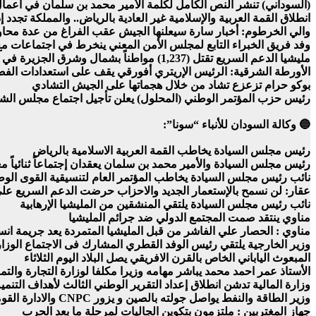
(السوداني) تنشر النص الكامل لكلمة الأمير محمد بن سلمان في أعمال ا
انطلاق القمة العربية والإسلامية غير العادية بالرياض.. والمملكة تجدد
والي الخرطوم: أخبار سارة سيعلنها الجيش عقب الفراغ من عدة محاو
وفد فريق الخبراء التابع لمجلس الأمن المعني ينخرط في اجتماعات م
مليشيا الدعم السريع تقتل (1,237) مواطناً بشمال وشرق الجزيرة في (21) يوماً
الأورطة الشرقية: الرئيس الإريتري أفورقي يقف على استعدادات الفص
بوكو حرام تزعزع تشاد من خلال هجماتها على الجيش التشادي
رئيس حزب المؤتمر الوطني (المحلول) يعلن تأجيل اجتماع مجلس ال
🔵 وكالة السودان للأنباء “سونا”:
رئيس مجلس السيادة يخاطب القمة العربية الاسلامية بالرياض
رئيس مجلس السيادة والأمير محمد بن سلمان يعقدان إجتماعاً ثنائياً مغل
نائب رئيس مجلس السيادة يخاطب المؤتمر العام لتنسيقية القوى الوط
عقار: لن نسمح بالإستعمار الجديد والاحزاب حرضت الدعم السريع عل
نائب رئيس مجلس السيادة يلتقي المنشقين من المليشيا الإرهابية
مناوي ينتقد صمت المجتمع الدولي ضد جرائم المليشيا
مناوي : الحصار علي الفاشر من قبل المليشيا المتمردة يعد جريمة انسا
وزير الخارجية يلتقي رئيس الوفد القطري المشارك فى الاجتماع الوزار
المبعوث الياباني الخاص بالقرن الافريقي يصل البلاد اليوم الثلاثاء
الأستاذ عمر احمد محمد يباشر مهامه وزيرا مكلفا لوزارة التجارة والتم
وزارة المالية تدشن انطلاق إعداد التقرير الوطني الثالث لأهداف التنمي
وزير الطاقة والنفط يواصل جولته بالصين و يزور CNPC والادارة القومية للطاقة
جهاز المغتربين : ملتزمون بتكوين الجاليات لمرحلة ما بعد الحرب