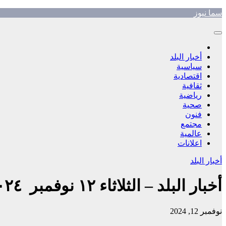
Skip
سما نيوز
to
content
أخبار البلد
سياسية
اقتصادية
ثقافية
رياضية
صحية
فنون
مجتمع
عالمية
اعلانات
أخبار البلد
أخبار البلد – الثلاثاء ١٢ نوفمبر ٢٠٢٤ م
نوفمبر 12, 2024