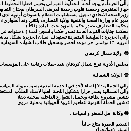
والي الخرطوم يوجه لجنة التخطيط العمراني بحسم قضايا التخطيط العا
جهاز المغتربين وجمعية قلوب رحيمة لمرضى السرطان يبحثان التعاون ل
وزيرالصحة الاتحادي: تاهيل مستشفيات العظام بالسودان أولوية لدى ا
مدير عام وزارة الصحة والتنمية بولاية القضارف يلتقى وفد الطواريء ا
محكمة القضارف تصدر حكما بالمؤبد تحت المادة (51/أ )
محكمة جنايات القولد العامة تصدر حكما بالسجن لمدة (5) سنوات في مواجهة متهم
والي الجزيرة : المليشيا المتمردة تستهدف انسان الجزيرة بشكل مباش
التربية: 17 نوفمبر آخر موعد لحصر وتسجيل طلاب الشهادة السودانية النازحين الدفعة 2023 المؤجلة
🔵 ولاية شمال كردفان
مجلس الأدوية فرع شمال كردفان ينفذ حملات رقابية على المؤسسات ا
🔵 الولاية الشمالية
والي الشمالية: لا إقصاء لأحد في الخدمة المدنية بسبب ميوله السياس
والي الشمالية يصدر قرارا بتشكيل اللجنة العليا لاسناد الطلاب الممتحن
تدشين مشروع نظافة وتجميل الشوارع الداخلية بمحلية دنقلا
تدشين الحملة القومية لتطعيم الثروة الحيوانية بمحلية مروى
🔵 وكالة أمل للسفر والسياحة :
التقديم للعمرة متاح حالياً
السفر (جوا/بحرا)