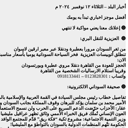
أخبار البلد – الثلاثاء ١٢ نوفمبر ٢٠٢٤ م
أفضل موجز اخباري تبدأ به يومك
🔵 إعلانك معنا يعني مواكبة لا تنتهي
🔵 العزيزية للنقل البري:
من ثغر السودان مرورا بعطبرة ودنقلا عبر معبر ارقين لاسوان
تنطلق أتوبيسات العزيزية فخر السياحة السودانية يوميا بأسعار مناس
الان:
الحجز للعودة من القاهرة دنقلا مروي عطبرة وبورتسودان
وقريبا استلام الارساليات الشخصية من القاهرة
واتساب :
0123828301
–
0918133441
🔵 صحيفة السوداني الالكترونية:
تفاصيل خطاب رئيس مجلس السيادة في القمة العربية والإسلامية بال
الأمير محمد بن سلمان يؤكد للبرهان وقوف المملكة بجانب السودان ود
عقار: الأحزاب حرّضت الدعم السريع على الحرب ولن نسمح الاستعمار
العون الإنساني تُملِّك فريق الخبراء الأممي وثائق تظهر عراقيل مليشيا
وزير التنمية الاجتماعية: مشروع تكية “فكة ريق” قدّم للمجتمع الوا
الحكومة تتّهم المنظمات الدولية بالسودان بالتواطؤ مع المليشيا!