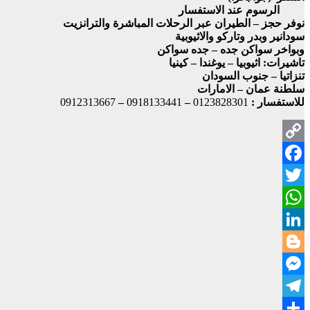
الرسوم عند الاستفسار
نوفر حجز – الطيران عبر الرحلات المباشرة والترانزيت
سودانير وبدر وتاركو والاثيوبية
وبواخر سواكن جده – جده سواكن
تاشيرات: اثيوبيا – يوغندا – كينيا
تنزاتيا – جنوب السودان
سلطنة عمان – الامارات
للاستفسار :
0123828301
–
0918133441
–
0912313667
Copy
Facebook
Link
Twitter
WhatsApp
LinkedIn
Blogger
Messenger
Telegram